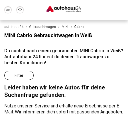
autohaus24
Gebrauchtwagen
MINI
Cabrio
Zum Antrag
Alle Fragen & Antworten
München
Berlin
MINI Cabrio Gebrauchtwagen in Weiß
Wir bewerten dein Auto
Rund um die Inzahlungnahme
Frankfurt
Wuppertal
Du suchst nach einem gebrauchten MINI Cabrio in Weiß?
Auf autohaus24 findest du deinen Traumwagen zu
besten Konditionen!
Filter
Leider haben wir keine Autos für deine
Suchanfrage gefunden.
Nutze unseren Service und erhalte neue Ergebnisse per E-
Mail. Wir informieren dich sofort mit passenden Angeboten.