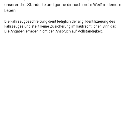
unserer drei Standorte und gönne dir noch mehr Weiß in deinem
Leben.
Die Fahrzeugbeschreibung dient lediglich der allg. Identifizierung des
Fahrzeuges und stellt keine Zusicherung im kaufrechtlichen Sinn dar.
Die Angaben erheben nicht den Anspruch auf Vollständigkeit.
Die gemachten Angaben/Beschreibungen sind unverbindlich und dienen
nicht als zugesicherte Eigenschaften.
Der Verkäufer übernimmt keine Haftung für Tipp u.
Datenübermittlungsfehler.
Ausstattungen sind ggfs. gesondert zu prüfen.
Nichts mehr verpassen!
Sei einer der ersten und profitiere von unseren exklusiven
Gebrauchtwagen Angeboten.