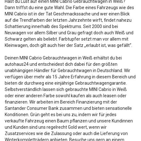
Hast du Lust auf einen MINI Cabrio Gebrauchtwagen in Weiß?
Dann triffst du eine gute Wahl. Die Farbe eines Fahrzeugs wie des
MINI Cabrio ist in der Tat Geschmackssache und wer einen Blick
auf die Trendfarben der letzten Jahrzehnte wirft, findet nahezu
Schattierung innerhalb des Spektrums. Seit 2000 sind bei
Neuwagen vor allem Silber und Grau gefragt doch auch Weiß und
Schwarz gelten als beliebt. Farbtupfer setzt man vor allem mit
Kleinwagen, doch gilt auch hier der Satz „erlaubt ist, was gefällt“.
Deinen MINI Cabrio Gebrauchtwagen in Weiß erhältst du bei
autohaus24 und entscheidest dich dabei für den größten
unabhängigen Händler für Gebrauchtwagen in Deutschland. Wir
verfügen über mehr als 15 Jahre Erfahrung in diesem Bereich und
bieten dir durchweg eine einjährige Gebrauchtwagengarantie.
Selbstverständlich lassen sich gebrauchte MINI Cabrio in Weiß
oder einer anderen Farbe sowohl kaufen als auch leasen oder
finanzieren. Wir arbeiten im Bereich Finanzierung mit der
Santander Consumer Bank zusammen und bieten sensationelle
Konditionen. Grün geht es bei uns zu, indem wir für jedes
verkaufte Fahrzeug einen Baum pflanzen und unsere Kundinnen
und Kunden sind uns regelrecht Gold wert, wenn wir
Zusatzservices wie die Zulassung oder auch die Lieferung von
Winterkompletträdern anbieten. Besuche uns gern an einem