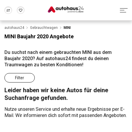
autohaus24
Gebrauchtwagen
MINI
Zum Antrag
Alle Fragen & Antworten
München
Berlin
MINI Baujahr 2020 Angebote
Wir bewerten dein Auto
Rund um die Inzahlungnahme
Frankfurt
Wuppertal
Du suchst nach einem gebrauchten MINI aus dem
Baujahr 2020? Auf autohaus24 findest du deinen
Traumwagen zu besten Konditionen!
Filter
Leider haben wir keine Autos für deine
Suchanfrage gefunden.
Nutze unseren Service und erhalte neue Ergebnisse per E-
Mail. Wir informieren dich sofort mit passenden Angeboten.