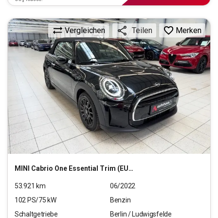
Vergleichen
Merken
Teilen
MINI
Cabrio One Essential Trim (EURO 6d)(OPF)
53.921
km
06/2022
102
PS/
75
kW
Benzin
Schaltgetriebe
Berlin / Ludwigsfelde