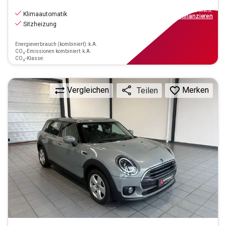
17.550
€
inkl.MwSt.
Klimaautomatik
ab
158€
mtl.
finanzieren
Sitzheizung
Energieverbrauch (kombiniert): k.A.
CO₂-Emissionen kombiniert: k.A.
CO₂-Klasse:
Vergleichen
Merken
Teilen