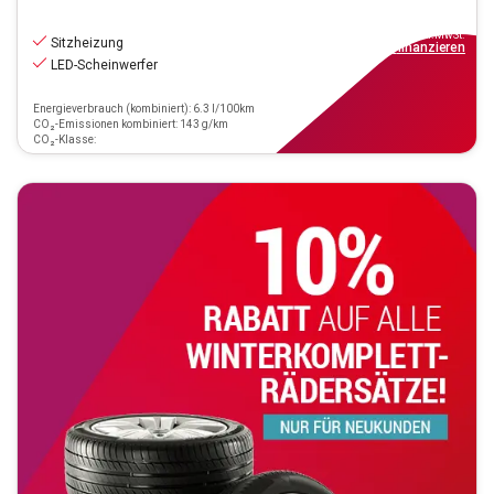
20.790
€
inkl.MwSt.
Sitzheizung
ab
187€
mtl.
finanzieren
LED-Scheinwerfer
Energieverbrauch (kombiniert): 6.3 l/100km
CO₂-Emissionen kombiniert: 143 g/km
CO₂-Klasse: