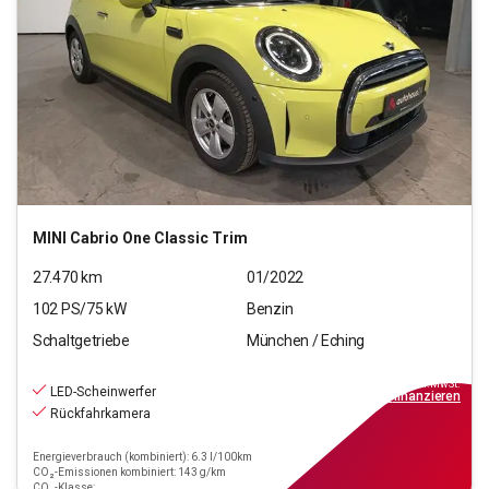
MINI
Cabrio One Classic Trim
27.470
km
01/2022
102
PS/
75
kW
Benzin
Schaltgetriebe
München / Eching
20.770
€
inkl.MwSt.
LED-Scheinwerfer
ab
239€
mtl.
finanzieren
Rückfahrkamera
Energieverbrauch (kombiniert): 6.3 l/100km
CO₂-Emissionen kombiniert: 143 g/km
CO₂-Klasse: