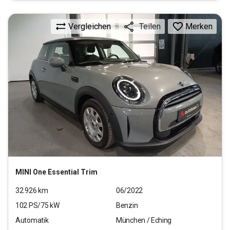
Vergleichen
Merken
Teilen
MINI
One Essential Trim
32.926
km
06/2022
102
PS/
75
kW
Benzin
Automatik
München / Eching