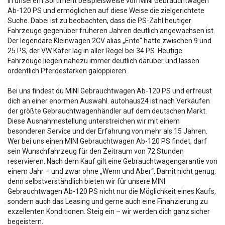
in unserem Sortiment beispielsweise von MINI Gebrauchtwagen
Ab-120 PS und ermöglichen auf diese Weise die zielgerichtete
Suche. Dabei ist zu beobachten, dass die PS-Zahl heutiger
Fahrzeuge gegenüber früheren Jahren deutlich angewachsen ist.
Der legendäre Kleinwagen 2CV alias „Ente“ hatte zwischen 9 und
25 PS, der VW Käfer lag in aller Regel bei 34 PS. Heutige
Fahrzeuge liegen nahezu immer deutlich darüber und lassen
ordentlich Pferdestärken galoppieren.
Bei uns findest du MINI Gebrauchtwagen Ab-120 PS und erfreust
dich an einer enormen Auswahl. autohaus24 ist nach Verkäufen
der größte Gebrauchtwagenhändler auf dem deutschen Markt.
Diese Ausnahmestellung unterstreichen wir mit einem
besonderen Service und der Erfahrung von mehr als 15 Jahren.
Wer bei uns einen MINI Gebrauchtwagen Ab-120 PS findet, darf
sein Wunschfahrzeug für den Zeitraum von 72 Stunden
reservieren. Nach dem Kauf gilt eine Gebrauchtwagengarantie von
einem Jahr – und zwar ohne „Wenn und Aber“. Damit nicht genug,
denn selbstverständlich bieten wir für unsere MINI
Gebrauchtwagen Ab-120 PS nicht nur die Möglichkeit eines Kaufs,
sondern auch das Leasing und gerne auch eine Finanzierung zu
exzellenten Konditionen. Steig ein – wir werden dich ganz sicher
begeistern.