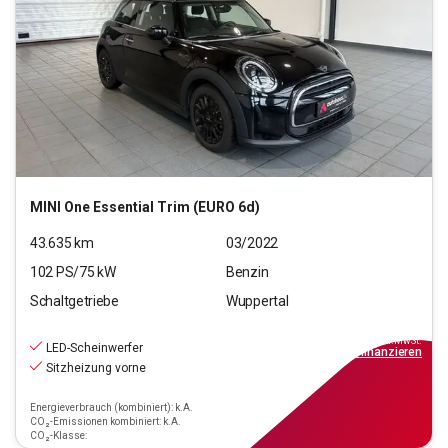
MINI
One Essential Trim (EURO 6d)
43.635
km
03/2022
102
PS/
75
kW
Benzin
Schaltgetriebe
Wuppertal
15.890
€
inkl.MwSt.
LED-Scheinwerfer
ab
143€
mtl.
finanzieren
Sitzheizung vorne
Energieverbrauch (kombiniert): k.A.
CO₂-Emissionen kombiniert: k.A.
CO₂-Klasse: