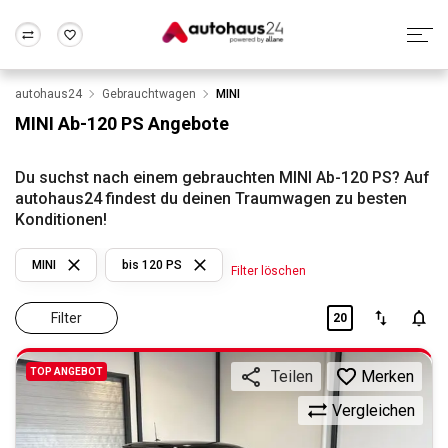
autohaus24
Gebrauchtwagen
MINI
Zum Antrag
Alle Fragen & Antworten
München
Berlin
MINI Ab-120 PS Angebote
Wir bewerten dein Auto
Rund um die Inzahlungnahme
Frankfurt
Wuppertal
Du suchst nach einem gebrauchten MINI Ab-120 PS? Auf
autohaus24 findest du deinen Traumwagen zu besten
Konditionen!
MINI
bis 120 PS
Filter löschen
Filter
20
TOP ANGEBOT
Merken
Teilen
Vergleichen