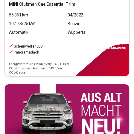
MINI
Clubman One Essential Trim
55.361
km
04/2022
102
PS/
75
kW
Benzin
Automatik
Wuppertal
20.490
€
inkl.MwSt.
Scheinwerfer LED
ab
185€
mtl.
finanzieren
Panoramadach
Energieverbrauch (kombiniert): 6.6 l/100km
CO₂-Emissionen kombiniert: 149 g/km
CO₂-Klasse: