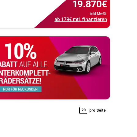
19.870
€
inkl.MwSt.
ab
179€
mtl.
finanzieren
20
pro Seite