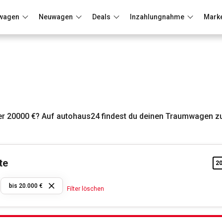
wagen
Neuwagen
Deals
Inzahlungnahme
Mark
Berlin
Frankfurt
Wuppertal
r 20000 €? Auf autohaus24 findest du deinen Traumwagen zu
te
2
MINI
bis 20.000 €
Filter löschen
bis
20.000
€