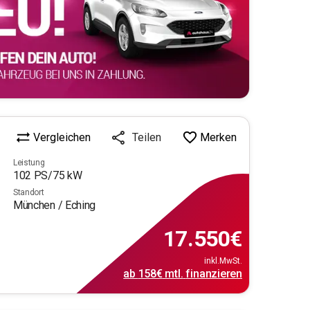
Vergleichen
Merken
Teilen
Leistung
102
PS/
75
kW
Standort
München / Eching
17.550
€
inkl.MwSt.
ab
158€
mtl.
finanzieren