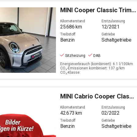
MINI
Cooper Classic Trim (EURO 6d)
Kilometerstand
Erstzulassung
25.686
km
12/2021
Treibstoff
Getriebe
Benzin
Schaltgetriebe
Sitzheizung
DAB
Energieverbrauch (kombiniert): 6.1 l/100km
CO₂-Emissionen kombiniert: 137 g/km
CO₂-Klasse:
MINI
Cabrio Cooper Classic Trim (EURO 6d)(OPF)
Kilometerstand
Erstzulassung
42.673
km
02/2022
Treibstoff
Getriebe
Benzin
Schaltgetriebe