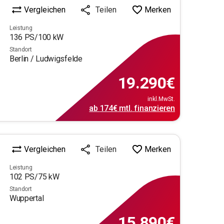
Vergleichen
Merken
Teilen
Leistung
136
PS/
100
kW
Standort
Berlin / Ludwigsfelde
19.290
€
inkl.MwSt.
ab
174€
mtl.
finanzieren
Vergleichen
Merken
Teilen
Leistung
102
PS/
75
kW
Standort
Wuppertal
15.890
€