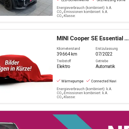
LED-Scheinwerfer
Sitzheizung vorne
Energieverbrauch (kombiniert): k.A.
CO₂-Emissionen kombiniert: k.A.
CO₂-Klasse:
MINI
Cooper SE Essential Trim
Kilometerstand
Erstzulassung
39.664
km
07/2022
Treibstoff
Getriebe
Elektro
Automatik
Wärmepumpe
Connected Navi
Energieverbrauch (kombiniert): k.A.
CO₂-Emissionen kombiniert: k.A.
CO₂-Klasse: