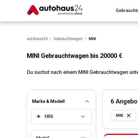
Gebraucht
Zum Antrag
Alle Fragen & Antworten
München
Wir bewerten dein Auto
autohaus24
Gebrauchtwagen
Rund um die Inzahlungnahme
MINI
MINI Gebrauchtwagen bis 20000 €
Du suchst nach einem MINI Gebrauchtwagen unte
6
Angebo
Marke & Modell
MINI
MINI
Modell