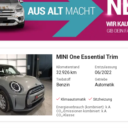
MINI
One Essential Trim
Kilometerstand
Erstzulassung
32.926
km
06/2022
Treibstoff
Getriebe
Benzin
Automatik
Klimaautomatik
Sitzheizung
Energieverbrauch (kombiniert): k.A.
CO₂-Emissionen kombiniert: k.A.
CO₂-Klasse: