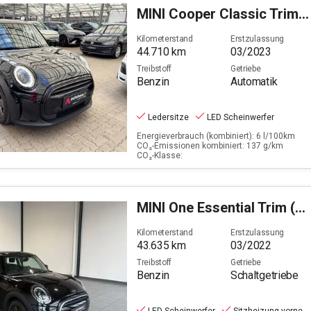
Filter löschen
MINI
Cooper Classic Trim (EURO 6d)(OPF)
Kilometerstand
Erstzulassung
44.710
km
03/2023
Treibstoff
Getriebe
Benzin
Automatik
Ledersitze
LED Scheinwerfer
Energieverbrauch (kombiniert): 6 l/100km
CO₂-Emissionen kombiniert: 137 g/km
CO₂-Klasse:
MINI
One Essential Trim (EURO 6d)
Kilometerstand
Erstzulassung
43.635
km
03/2022
Treibstoff
Getriebe
Benzin
Schaltgetriebe