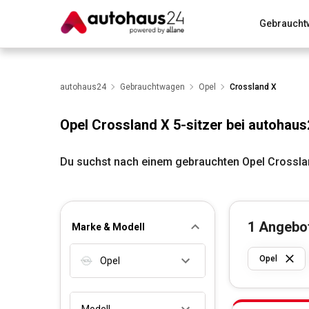
Gebraucht
Zum Antrag
Alle Fragen & Antworten
München
Wir bewerten dein Auto
autohaus24
Gebrauchtwagen
Rund um die Inzahlungnahme
Opel
Crossland X
Opel Crossland X 5-sitzer bei autohaus
Du suchst nach einem gebrauchten Opel Crosslan
1
Angebo
Marke & Modell
Opel
Opel
Modell