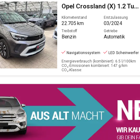
5-sitze
Opel
Crossland (X) 1.2 Turbo Elegance (EURO 6e)
Filter löschen
Kilometerstand
Erstzulassung
22.705
km
03/2024
Treibstoff
Getriebe
Benzin
Automatik
Navigationssystem
LED Scheinwerfer
Energieverbrauch (kombiniert): 6.5 l/100km
CO₂-Emissionen kombiniert: 147 g/km
CO₂-Klasse: