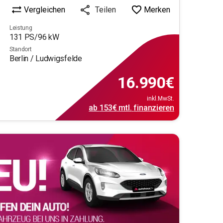
Vergleichen
Merken
Teilen
Leistung
131
PS/
96
kW
Standort
Berlin / Ludwigsfelde
16.990
€
inkl.MwSt.
ab
153€
mtl.
finanzieren