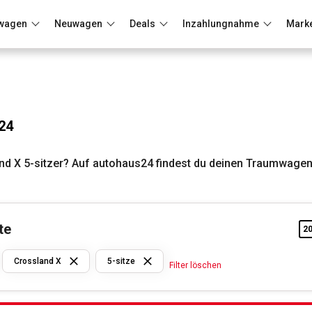
wagen
Neuwagen
Deals
Inzahlungnahme
Mark
Berlin
Frankfurt
Wuppertal
24
d X 5-sitzer? Auf autohaus24 findest du deinen Traumwagen
te
2
Opel
Crossland X
5-sitze
Filter löschen
Crossland
X