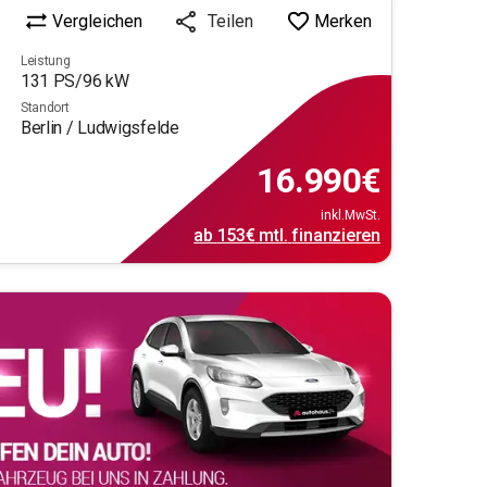
Vergleichen
Merken
Teilen
Leistung
131
PS/
96
kW
Standort
Berlin / Ludwigsfelde
16.990
€
inkl.MwSt.
ab
153€
mtl.
finanzieren