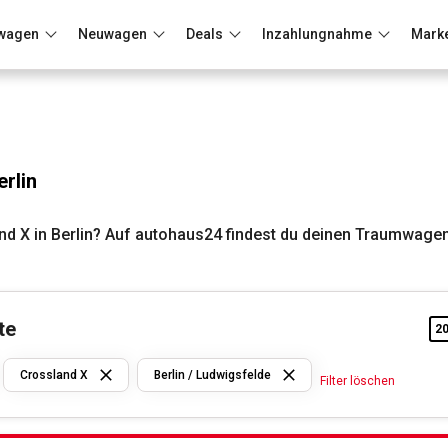
wagen
Neuwagen
Deals
Inzahlungnahme
Mark
Berlin
Frankfurt
Wuppertal
rlin
d X in Berlin? Auf autohaus24 findest du deinen Traumwagen
te
2
Opel
Crossland X
Berlin / Ludwigsfelde
Filter löschen
Crossland X
Berlin /