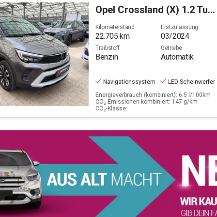
Ludwigsfelde
Opel
Crossland (X) 1.2 Turbo Elegance (EURO 6e)
Filter löschen
Kilometerstand
Erstzulassung
22.705
km
03/2024
Treibstoff
Getriebe
Benzin
Automatik
Navigationssystem
LED Scheinwerfer
Energieverbrauch (kombiniert): 6.5 l/100km
CO₂-Emissionen kombiniert: 147 g/km
CO₂-Klasse: