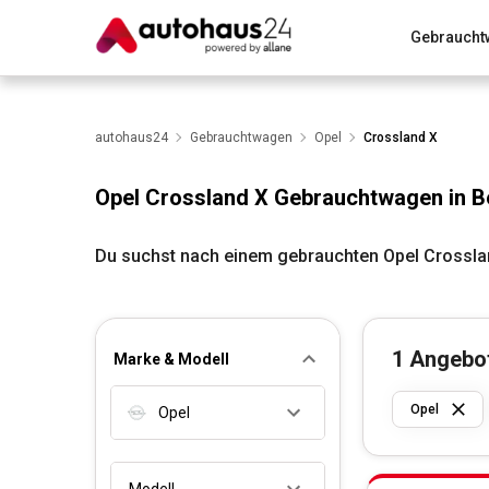
Gebraucht
Zum Antrag
Alle Fragen & Antworten
München
Wir bewerten dein Auto
autohaus24
Gebrauchtwagen
Rund um die Inzahlungnahme
Opel
Crossland X
Opel Crossland X Gebrauchtwagen in Be
Du suchst nach einem gebrauchten Opel Crosslan
1
Angebo
Marke & Modell
Opel
Opel
Modell