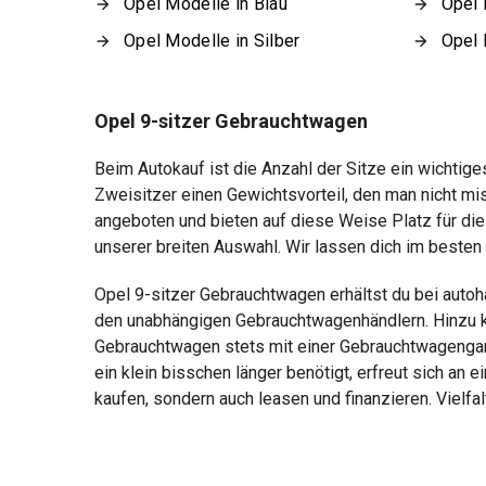
Opel Modelle in Blau
Opel 
Opel Modelle in Silber
Opel 
Opel 9-sitzer Gebrauchtwagen
Beim Autokauf ist die Anzahl der Sitze ein wichtiges
Zweisitzer einen Gewichtsvorteil, den man nicht m
angeboten und bieten auf diese Weise Platz für die
unserer breiten Auswahl. Wir lassen dich im besten
Opel 9-sitzer Gebrauchtwagen erhältst du bei aut
den unabhängigen Gebrauchtwagenhändlern. Hinzu kom
Gebrauchtwagen stets mit einer Gebrauchtwagengara
ein klein bisschen länger benötigt, erfreut sich an 
kaufen, sondern auch leasen und finanzieren. Vielfalt
Die Fahrzeugbeschreibung dient lediglich der allg. Identifizierun
Die Angaben erheben nicht den Anspruch auf Vollständigkeit.
Die gemachten Angaben/Beschreibungen sind unverbindlich und 