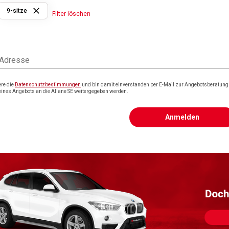
9-sitze
Filter löschen
 Adresse
ere die
Datenschutzbestimmungen
und bin damit einverstanden per E-Mail zur Angebotsberatung k
eines Angebots an die Allane SE weitergegeben werden.
Anmelden