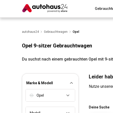
Gebraucht
Zum Antrag
Alle Fragen & Antworten
München
Wir bewerten dein Auto
autohaus24
Gebrauchtwagen
Rund um die Inzahlungnahme
Opel
Opel 9-sitzer Gebrauchtwagen
Du suchst nach einem gebrauchten Opel mit 9-si
Leider hab
Marke & Modell
Nutze unseren
Opel
Deine Suche
Modell