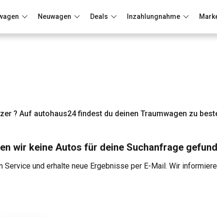
wagen
Neuwagen
Deals
Inzahlungnahme
Mark
Berlin
Frankfurt
Wuppertal
tzer ? Auf autohaus24 findest du deinen Traumwagen zu best
en wir keine Autos für deine Suchanfrage gefund
 Service und erhalte neue Ergebnisse per E-Mail. Wir informier