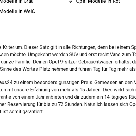
Modelle in Grau
Opel Modelle in Rot
Modelle in Weiß
 Kriterium. Dieser Satz gilt in alle Richtungen, denn bei einem 
issen möchte. Umgekehrt werden SUV und erst recht Vans zum Te
 ganze Familie. Deinen Opel 9-sitzer Gebrauchtwagen erhältst d
 Sinne des Wortes Platz nehmen und führen Tag für Tag mehr als 
ohaus24 zu einem besonders günstigen Preis. Gemessen an den 
mt unsere Erfahrung von mehr als 15 Jahren. Dies wirkt sich na
ntie von einem Jahr anbieten und dir zudem ein 14-tägiges Rüc
einer Reservierung für bis zu 72 Stunden. Natürlich lassen sich O
 ist somit garantiert.
g des Fahrzeuges und stellt keine Zusicherung im kaufrechtlichen Sinn dar.
dienen nicht als zugesicherte Eigenschaften.