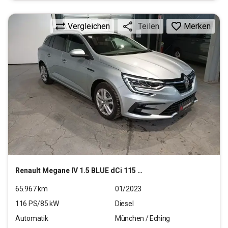
Vergleichen
Merken
Teilen
Renault
Megane IV 1.5 BLUE dCi 115 Grandtour Equilibre (EU
65.967
km
01/2023
116
PS/
85
kW
Diesel
Automatik
München / Eching