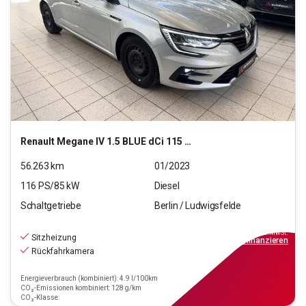
Renault
Megane IV 1.5 BLUE dCi 115 Grandtour Equilibre (EU
56.263
km
01/2023
116
PS/
85
kW
Diesel
Schaltgetriebe
Berlin / Ludwigsfelde
14.990
€
inkl.MwSt.
Sitzheizung
ab
135€
mtl.
finanzieren
Rückfahrkamera
Energieverbrauch (kombiniert): 4.9 l/100km
CO₂-Emissionen kombiniert: 128 g/km
CO₂-Klasse: