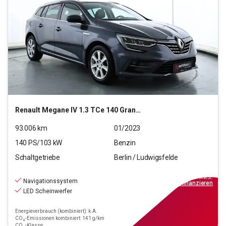
Renault
Megane IV 1.3 TCe 140 Grandtour Intens GPF (EU6 d)
93.006
km
01/2023
140
PS/
103
kW
Benzin
Schaltgetriebe
Berlin / Ludwigsfelde
13.790
€
inkl.MwSt.
Navigationssystem
ab
124€
mtl.
finanzieren
LED Scheinwerfer
Energieverbrauch (kombiniert): k.A.
CO₂-Emissionen kombiniert: 141 g/km
CO₂-Klasse: