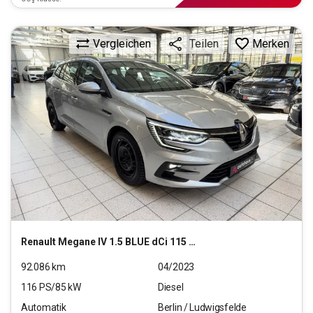
Vergleichen
Merken
Teilen
Renault
Megane IV 1.5 BLUE dCi 115 Grandtour Equilibre (EU
92.086
km
04/2023
116
PS/
85
kW
Diesel
Automatik
Berlin / Ludwigsfelde