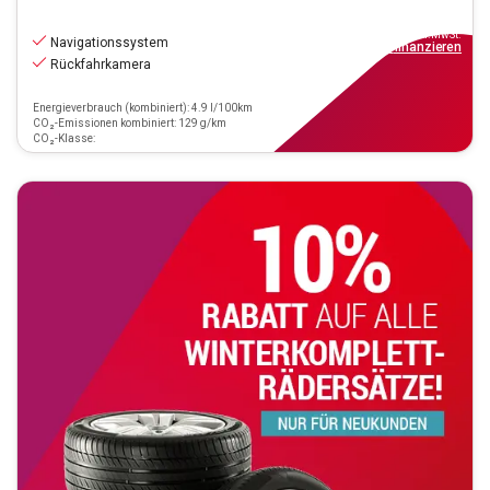
16.990
€
inkl.MwSt.
Navigationssystem
ab
153€
mtl.
finanzieren
Rückfahrkamera
Energieverbrauch (kombiniert): 4.9 l/100km
CO₂-Emissionen kombiniert: 129 g/km
CO₂-Klasse: