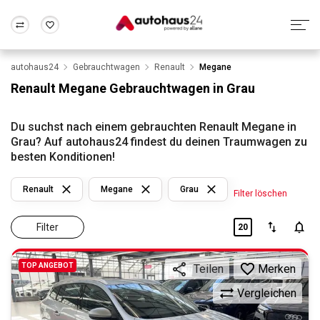
autohaus24
Gebrauchtwagen
Renault
Megane
Zum Antrag
Alle Fragen & Antworten
München
Berlin
Renault Megane Gebrauchtwagen in Grau
Wir bewerten dein Auto
Rund um die Inzahlungnahme
Frankfurt
Wuppertal
Du suchst nach einem gebrauchten Renault Megane in
Grau? Auf autohaus24 findest du deinen Traumwagen zu
besten Konditionen!
Renault
Megane
Grau
Filter löschen
Filter
20
TOP ANGEBOT
Merken
Teilen
Vergleichen