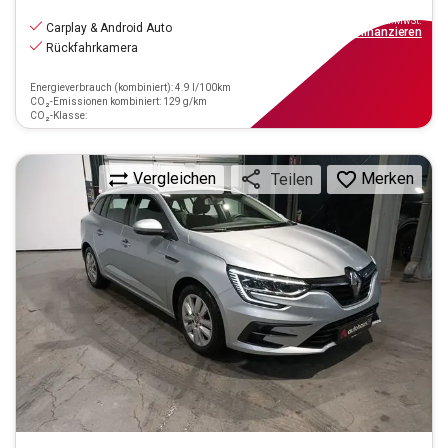
13.440
€
inkl.MwSt.
Carplay & Android Auto
ab
121€
mtl.
finanzieren
Rückfahrkamera
Energieverbrauch (kombiniert): 4.9 l/100km
CO₂-Emissionen kombiniert: 129 g/km
CO₂-Klasse:
Vergleichen
Merken
Teilen