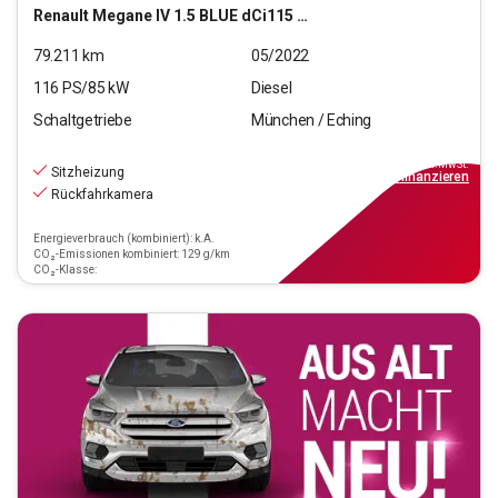
Renault
Megane IV 1.5 BLUE dCi115 Grandt. Business Edition
79.211
km
05/2022
116
PS/
85
kW
Diesel
Schaltgetriebe
München / Eching
13.550
€
inkl.MwSt.
Sitzheizung
ab
122€
mtl.
finanzieren
Rückfahrkamera
Energieverbrauch (kombiniert): k.A.
CO₂-Emissionen kombiniert: 129 g/km
CO₂-Klasse: