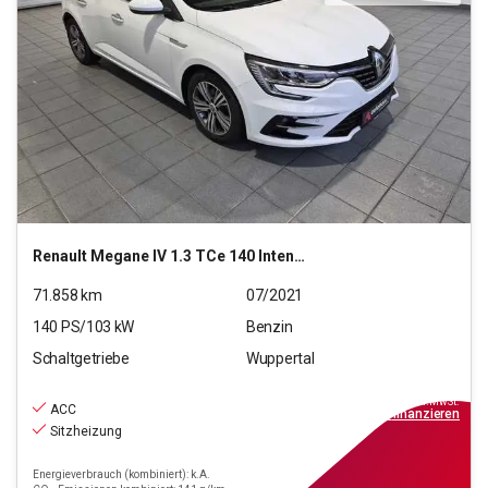
Renault
Megane IV 1.3 TCe 140 Intens GPF (EURO 6d)
71.858
km
07/2021
140
PS/
103
kW
Benzin
Schaltgetriebe
Wuppertal
13.390
€
inkl.MwSt.
ACC
ab
121€
mtl.
finanzieren
Sitzheizung
Energieverbrauch (kombiniert): k.A.