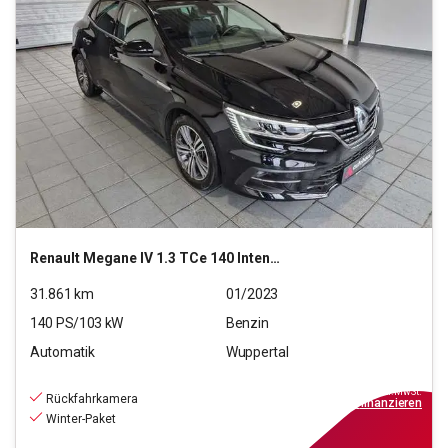
Renault
Megane IV 1.3 TCe 140 Intens GPF (EURO 6d)
31.861
km
01/2023
140
PS/
103
kW
Benzin
Automatik
Wuppertal
19.990
€
inkl.MwSt.
Rückfahrkamera
ab
180€
mtl.
finanzieren
Winter-Paket