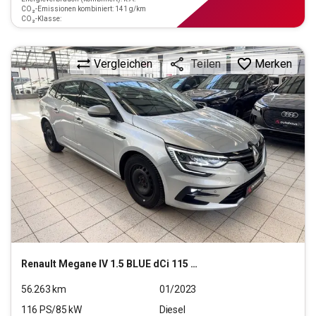
CO₂-Emissionen kombiniert: 141 g/km
CO₂-Klasse:
Vergleichen
Merken
Teilen
Renault
Megane IV 1.5 BLUE dCi 115 Grandtour Equilibre (EU
56.263
km
01/2023
116
PS/
85
kW
Diesel