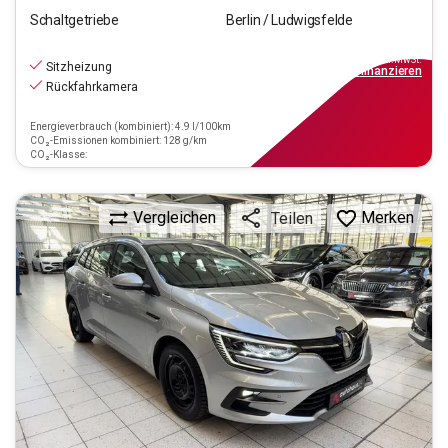
Schaltgetriebe
Berlin / Ludwigsfelde
14.990
€
inkl.MwSt.
Sitzheizung
ab
135€
mtl.
finanzieren
Rückfahrkamera
Energieverbrauch (kombiniert): 4.9 l/100km
CO₂-Emissionen kombiniert: 128 g/km
CO₂-Klasse:
Vergleichen
Merken
Teilen