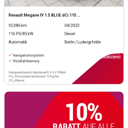
Renault
Megane IV 1.5 BLUE dCi 115 Grandtour Equilibre (EU
92.086
km
04/2023
116
PS/
85
kW
Diesel
Automatik
Berlin / Ludwigsfelde
16.990
€
inkl.MwSt.
Navigationssystem
ab
153€
mtl.
finanzieren
Rückfahrkamera
Energieverbrauch (kombiniert): 4.9 l/100km
CO₂-Emissionen kombiniert: 129 g/km
CO₂-Klasse: