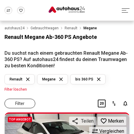
autohaus24
Gebrauchtwagen
Renault
Megane
Zum Antrag
Alle Fragen & Antworten
München
Berlin
Renault Megane Ab-360 PS Angebote
Wir bewerten dein Auto
Rund um die Inzahlungnahme
Frankfurt
Wuppertal
Du suchst nach einem gebrauchten Renault Megane Ab-
360 PS? Auf autohaus24 findest du deinen Traumwagen
zu besten Konditionen!
Renault
Megane
bis 360 PS
Filter löschen
Filter
20
TOP ANGEBOT
Merken
Teilen
Vergleichen