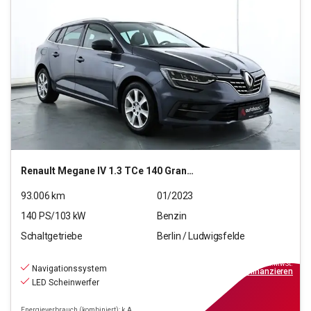
Renault
Megane IV 1.3 TCe 140 Grandtour Intens GPF (EU6 d)
93.006
km
01/2023
140
PS/
103
kW
Benzin
Schaltgetriebe
Berlin / Ludwigsfelde
14.990
€
inkl.MwSt.
Navigationssystem
ab
135€
mtl.
finanzieren
LED Scheinwerfer
Energieverbrauch (kombiniert): k.A.