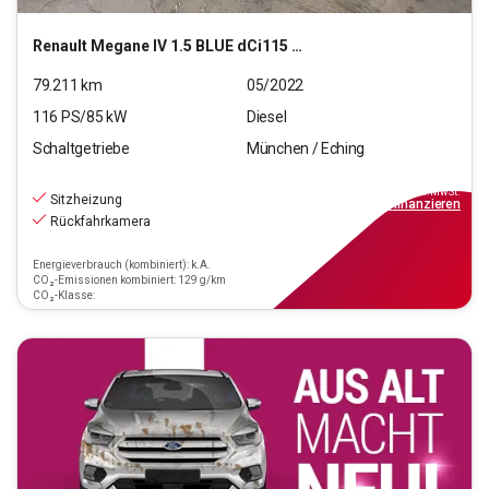
Renault
Megane IV 1.5 BLUE dCi115 Grandt. Business Edition
79.211
km
05/2022
116
PS/
85
kW
Diesel
Schaltgetriebe
München / Eching
13.550
€
inkl.MwSt.
Sitzheizung
ab
122€
mtl.
finanzieren
Rückfahrkamera
Energieverbrauch (kombiniert): k.A.
CO₂-Emissionen kombiniert: 129 g/km
CO₂-Klasse: