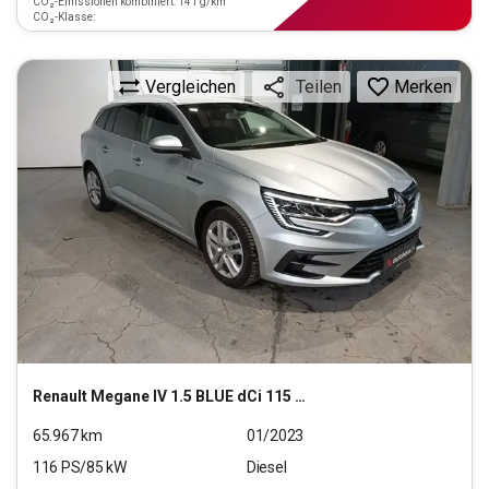
CO₂-Emissionen kombiniert: 141 g/km
CO₂-Klasse:
Vergleichen
Merken
Teilen
Renault
Megane IV 1.5 BLUE dCi 115 Grandtour Equilibre (EU
65.967
km
01/2023
116
PS/
85
kW
Diesel