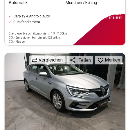
Automatik
München / Eching
13.440
€
inkl.MwSt.
Carplay & Android Auto
ab
121€
mtl.
finanzieren
Rückfahrkamera
Energieverbrauch (kombiniert): 4.9 l/100km
CO₂-Emissionen kombiniert: 129 g/km
CO₂-Klasse:
Vergleichen
Merken
Teilen