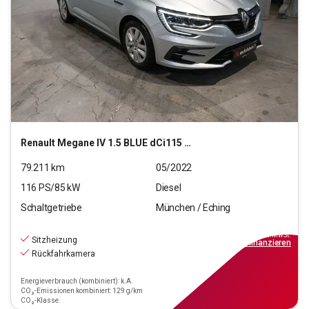
Renault
Megane IV 1.5 BLUE dCi115 Grandt. Business Edition
79.211
km
05/2022
116
PS/
85
kW
Diesel
Schaltgetriebe
München / Eching
13.550
€
inkl.MwSt.
Sitzheizung
ab
122€
mtl.
finanzieren
Rückfahrkamera
Energieverbrauch (kombiniert): k.A.
CO₂-Emissionen kombiniert: 129 g/km
CO₂-Klasse: