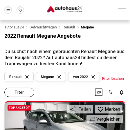
autohaus24
Gebrauchtwagen
Renault
Megane
Zum Antrag
Alle Fragen & Antworten
München
Berlin
2022 Renault Megane Angebote
Wir bewerten dein Auto
Rund um die Inzahlungnahme
Frankfurt
Wuppertal
Du suchst nach einem gebrauchten Renault Megane aus
dem Baujahr 2022? Auf autohaus24 findest du deinen
Traumwagen zu besten Konditionen!
Renault
Megane
von 2022
Filter löschen
Filter
20
TOP ANGEBOT
Merken
Teilen
Vergleichen