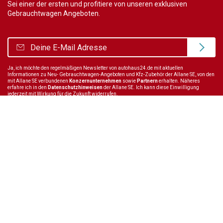
Sei einer der ersten und profitiere von unseren exklusiven
Gebrauchtwagen Angeboten.
Ja, ich möchte den regelmäßigen Newsletter von autohaus24.de mit aktuellen
Informationen zu Neu- Gebrauchtwagen-Angeboten und Kfz-Zubehör der Allane SE, von den
mit Allane SE verbundenen
Konzernunternehmen
sowie
Partnern
erhalten. Näheres
erfahre ich in den
Datenschutzhinweisen
der Allane SE. Ich kann diese Einwilligung
jederzeit mit Wirkung für die Zukunft widerrufen.
Wir sind immer für dich da
Tel.:
+49 89 70 80 84 84