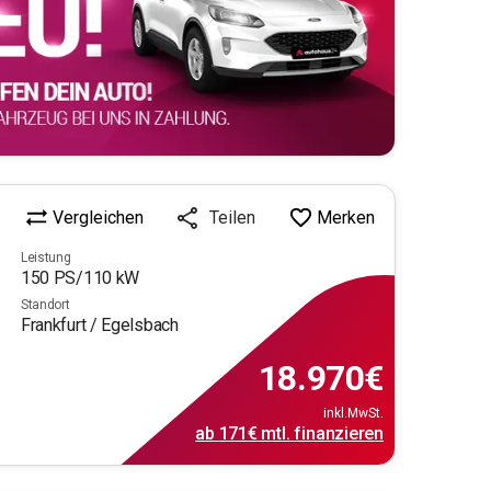
Vergleichen
Merken
Teilen
Leistung
150
PS/
110
kW
Standort
Frankfurt / Egelsbach
18.970
€
inkl.MwSt.
ab
171€
mtl.
finanzieren