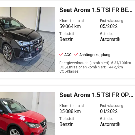
Seat
Arona 1.5 TSI FR BEATS OPF (EURO 6d)
Kilometerstand
Erstzulassung
59.064
km
05/2022
Treibstoff
Getriebe
Benzin
Automatik
ACC
Anhängerkupplung
Energieverbrauch (kombiniert): 6.3 l/100km
CO₂-Emissionen kombiniert: 144 g/km
CO₂-Klasse:
Seat
Arona 1.5 TSI FR OPF (EURO 6d)
Kilometerstand
Erstzulassung
35.088
km
01/2022
Treibstoff
Getriebe
Benzin
Automatik