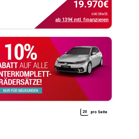
19.970
€
inkl.MwSt.
ab
139€
mtl.
finanzieren
20
pro Seite