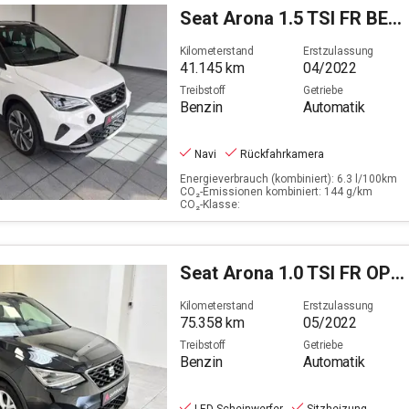
Seat
Arona 1.5 TSI FR BEATS OPF (EURO 6d)
Filter löschen
Kilometerstand
Erstzulassung
41.145
km
04/2022
Treibstoff
Getriebe
Benzin
Automatik
Navi
Rückfahrkamera
Energieverbrauch (kombiniert): 6.3 l/100km
CO₂-Emissionen kombiniert: 144 g/km
CO₂-Klasse:
Seat
Arona 1.0 TSI FR OPF (EURO 6d)
Kilometerstand
Erstzulassung
75.358
km
05/2022
Treibstoff
Getriebe
Benzin
Automatik