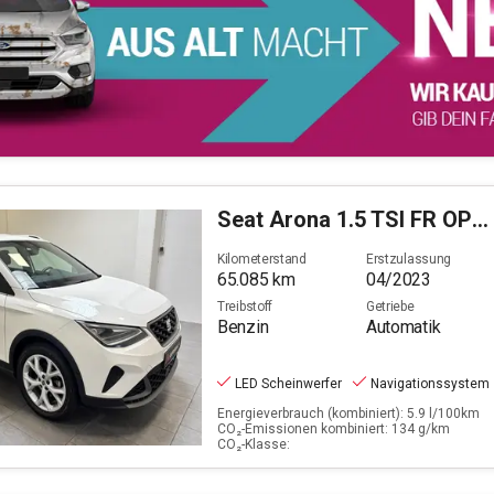
Seat
Arona 1.5 TSI FR OPF (EURO 6d)
Kilometerstand
Erstzulassung
65.085
km
04/2023
Treibstoff
Getriebe
Benzin
Automatik
LED Scheinwerfer
Navigationssystem
Energieverbrauch (kombiniert): 5.9 l/100km
CO₂-Emissionen kombiniert: 134 g/km
CO₂-Klasse: