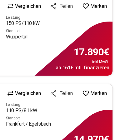
Vergleichen
Merken
Teilen
Leistung
150
PS/
110
kW
Standort
Wuppertal
17.890
€
inkl.MwSt.
ab
161€
mtl.
finanzieren
Vergleichen
Merken
Teilen
Leistung
110
PS/
81
kW
Standort
Frankfurt / Egelsbach
14.970
€