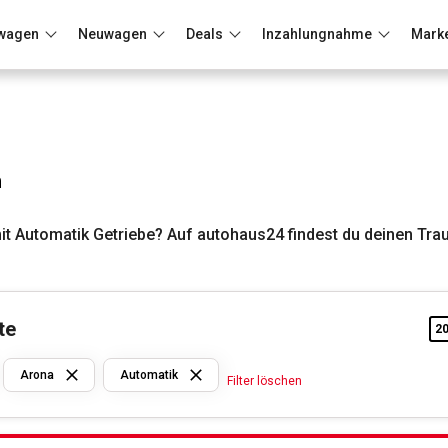
wagen
Neuwagen
Deals
Inzahlungnahme
Mark
Berlin
Frankfurt
Wuppertal
n
t Automatik Getriebe? Auf autohaus24 findest du deinen Tr
te
2
Seat
Arona
Automatik
Filter löschen
Arona
Automatik