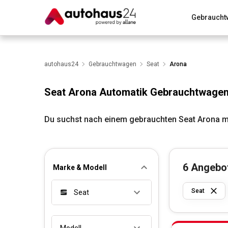
Gebraucht
Zum Antrag
Alle Fragen & Antworten
München
Wir bewerten dein Auto
autohaus24
Gebrauchtwagen
Rund um die Inzahlungnahme
Seat
Arona
Seat Arona Automatik Gebrauchtwage
Du suchst nach einem gebrauchten Seat Arona mi
6
Angebo
Marke & Modell
Seat
Seat
Modell