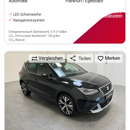
Automatik
Frankfurt / Egelsbach
17.970
€
inkl.MwSt.
LED Scheinwerfer
ab
162€
mtl.
finanzieren
Navigationssystem
Energieverbrauch (kombiniert): 5.9 l/100km
CO₂-Emissionen kombiniert: 134 g/km
CO₂-Klasse:
Vergleichen
Merken
Teilen