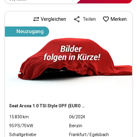
Vergleichen
Merken
Teilen
Seat
Arona 1.0 TSI Style OPF (EURO 6e)
15.830
km
06/2024
95
PS/
70
kW
Benzin
Schaltgetriebe
Frankfurt / Egelsbach