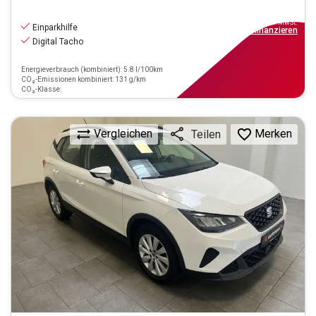
15.970
€
inkl.MwSt.
Einparkhilfe
ab
144€
mtl.
finanzieren
Digital Tacho
Energieverbrauch (kombiniert): 5.8 l/100km
CO₂-Emissionen kombiniert: 131 g/km
CO₂-Klasse:
Vergleichen
Merken
Teilen