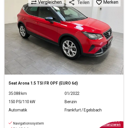
Vergleichen
Merken
Teilen
Seat
Arona 1.5 TSI FR OPF (EURO 6d)
35.088
km
01/2022
150
PS/
110
kW
Benzin
Automatik
Frankfurt / Egelsbach
19.970
€
inkl.MwSt.
Navigationssystem
ab
139€
mtl.
finanzieren