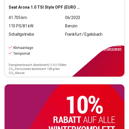
Seat
Arona 1.0 TSI Style OPF (EURO 6d)
41.705
km
06/2023
110
PS/
81
kW
Benzin
Schaltgetriebe
Frankfurt / Egelsbach
15.970
€
inkl.MwSt.
Klimaanlage
ab
144€
mtl.
finanzieren
Tempomat
Energieverbrauch (kombiniert): 5.6 l/100km
CO₂-Emissionen kombiniert: 128 g/km
CO₂-Klasse: