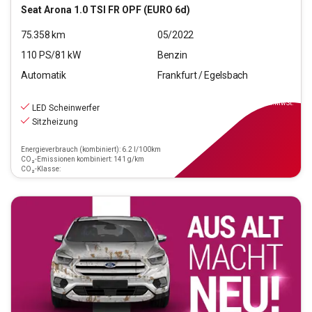
Seat
Arona 1.0 TSI FR OPF (EURO 6d)
75.358
km
05/2022
110
PS/
81
kW
Benzin
Automatik
Frankfurt / Egelsbach
13.970
€
inkl.MwSt.
LED Scheinwerfer
Sitzheizung
Energieverbrauch (kombiniert): 6.2 l/100km
CO₂-Emissionen kombiniert: 141 g/km
CO₂-Klasse: