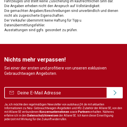
Fahrzeuges und stellt keine Zusicherung im kaufrechtlichen Sinn dar.
Die Angaben erheben nicht den Anspruch auf Vollständigkeit.
Die gemachten Angaben/Beschreibungen sind unverbindlich und dienen
nicht als zugesicherte Eigenschaften.
Der Verkäufer übernimmt keine Haftung für Tipp u.
Datenübermittlungsfehler.
Ausstattungen sind ggfs. gesondert zu prüfen.
Nichts mehr verpassen!
Sei einer der ersten und profitiere von unseren exklusiven
Gebrauchtwagen Angeboten.
Ja, ich möchte den regelmäßigen Newsletter von autohaus24.de mit aktuellen
Informationen zu Neu- Gebrauchtwagen-Angeboten und Kfz-Zubehör der Allane SE, von den
mit Allane SE verbundenen
Konzernunternehmen
sowie
Partnern
erhalten. Näheres
erfahre ich in den
Datenschutzhinweisen
der Allane SE. Ich kann diese Einwilligung
jederzeit mit Wirkung für die Zukunft widerrufen.