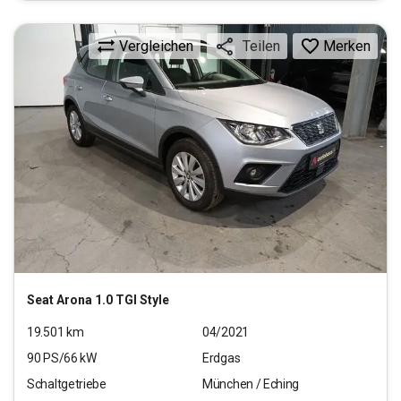
Vergleichen
Merken
Teilen
Seat
Arona 1.0 TGI Style
19.501
km
04/2021
90
PS/
66
kW
Erdgas
Schaltgetriebe
München / Eching