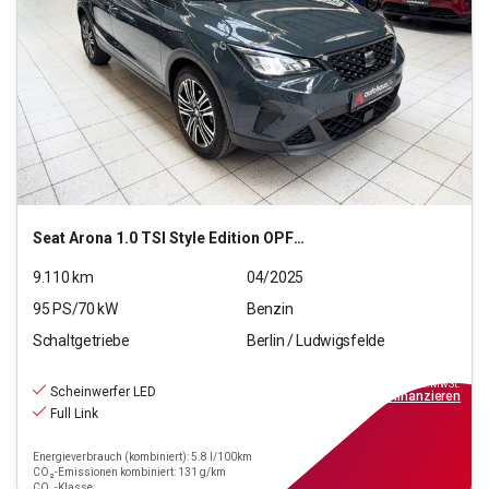
Seat
Arona 1.0 TSI Style Edition OPF (EURO 6e)
9.110
km
04/2025
95
PS/
70
kW
Benzin
Schaltgetriebe
Berlin / Ludwigsfelde
15.890
€
inkl.MwSt.
Scheinwerfer LED
ab
143€
mtl.
finanzieren
Full Link
Energieverbrauch (kombiniert): 5.8 l/100km
CO₂-Emissionen kombiniert: 131 g/km
CO₂-Klasse: