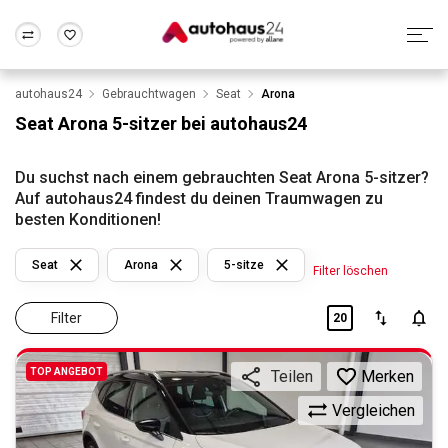
autohaus24
Gebrauchtwagen
Seat
Arona
Zum Antrag
Alle Fragen & Antworten
München
Berlin
Seat Arona 5-sitzer bei autohaus24
Wir bewerten dein Auto
Rund um die Inzahlungnahme
Frankfurt
Wuppertal
Du suchst nach einem gebrauchten Seat Arona 5-sitzer?
Auf autohaus24 findest du deinen Traumwagen zu
besten Konditionen!
Seat
Arona
5-sitze
Filter löschen
Filter
20
TOP ANGEBOT
Merken
Teilen
Vergleichen