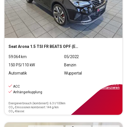
Seat
Arona 1.5 TSI FR BEATS OPF (EURO 6d)
59.064
km
05/2022
150
PS/
110
kW
Benzin
Automatik
Wuppertal
18.990
€
inkl.MwSt.
ACC
ab
171€
mtl.
finanzieren
Anhängerkupplung
Energieverbrauch (kombiniert): 6.3 l/100km
CO₂-Emissionen kombiniert: 144 g/km
CO₂-Klasse: