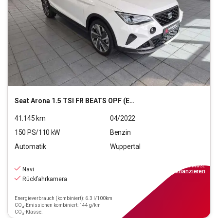
Seat
Arona 1.5 TSI FR BEATS OPF (EURO 6d)
41.145
km
04/2022
150
PS/
110
kW
Benzin
Automatik
Wuppertal
17.890
€
inkl.MwSt.
Navi
ab
161€
mtl.
finanzieren
Rückfahrkamera
Energieverbrauch (kombiniert): 6.3 l/100km
CO₂-Emissionen kombiniert: 144 g/km
CO₂-Klasse: