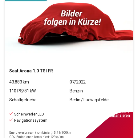
Seat
Arona 1.0 TSI FR
43.883
km
07/2022
110
PS/
81
kW
Benzin
Schaltgetriebe
Berlin / Ludwigsfelde
15.990
€
inkl.MwSt.
Scheinwerfer LED
ab
144€
mtl.
finanzieren
Navigationssystem
Energieverbrauch (kombiniert): 5.7 l/100km
CO₂-Emissionen kombiniert: 129 g/km