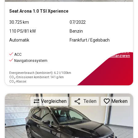
Seat
Arona 1.0 TSI Xperience
30.725
km
07/2022
110
PS/
81
kW
Benzin
Automatik
Frankfurt / Egelsbach
17.990
€
inkl.MwSt.
ACC
ab
209€
mtl.
finanzieren
Navigationssystem
Energieverbrauch (kombiniert): 6.2 l/100km
CO₂-Emissionen kombiniert: 141 g/km
CO₂-Klasse:
Vergleichen
Merken
Teilen