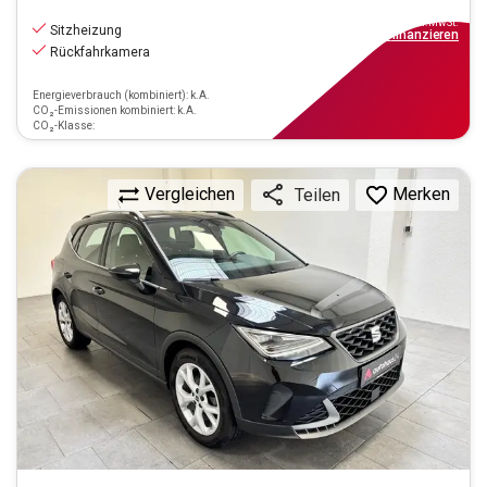
11.220
€
inkl.MwSt.
Sitzheizung
ab
101€
mtl.
finanzieren
Rückfahrkamera
Energieverbrauch (kombiniert): k.A.
CO₂-Emissionen kombiniert: k.A.
CO₂-Klasse:
Vergleichen
Merken
Teilen