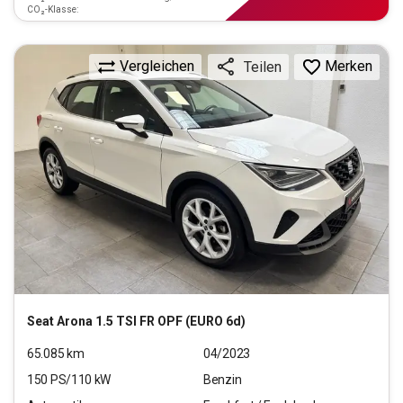
CO₂-Klasse:
Vergleichen
Merken
Teilen
Seat
Arona 1.5 TSI FR OPF (EURO 6d)
65.085
km
04/2023
150
PS/
110
kW
Benzin