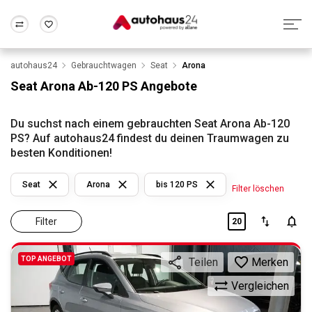
autohaus24
Gebrauchtwagen
Seat
Arona
Zum Antrag
Alle Fragen & Antworten
München
Berlin
Seat Arona Ab-120 PS Angebote
Wir bewerten dein Auto
Rund um die Inzahlungnahme
Frankfurt
Wuppertal
Du suchst nach einem gebrauchten Seat Arona Ab-120
PS? Auf autohaus24 findest du deinen Traumwagen zu
besten Konditionen!
Seat
Arona
bis 120 PS
Filter löschen
Filter
20
TOP ANGEBOT
Merken
Teilen
Vergleichen