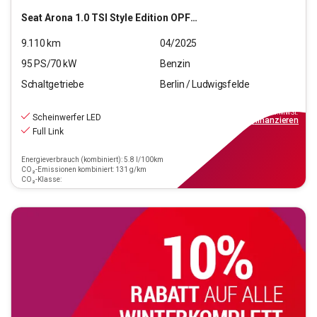
Seat
Arona 1.0 TSI Style Edition OPF (EURO 6e)
9.110
km
04/2025
95
PS/
70
kW
Benzin
Schaltgetriebe
Berlin / Ludwigsfelde
16.390
€
inkl.MwSt.
Scheinwerfer LED
ab
148€
mtl.
finanzieren
Full Link
Energieverbrauch (kombiniert): 5.8 l/100km
CO₂-Emissionen kombiniert: 131 g/km
CO₂-Klasse: