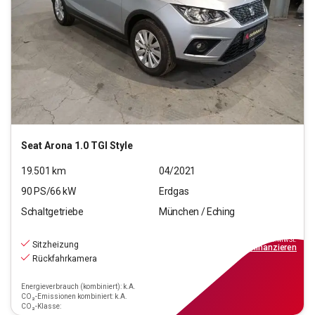
Seat
Arona 1.0 TGI Style
19.501
km
04/2021
90
PS/
66
kW
Erdgas
Schaltgetriebe
München / Eching
11.220
€
inkl.MwSt.
Sitzheizung
ab
101€
mtl.
finanzieren
Rückfahrkamera
Energieverbrauch (kombiniert): k.A.
CO₂-Emissionen kombiniert: k.A.
CO₂-Klasse: