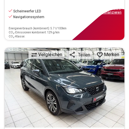
15.990
€
inkl.MwSt.
Scheinwerfer LED
ab
144€
mtl.
finanzieren
Navigationssystem
Energieverbrauch (kombiniert): 5.7 l/100km
CO₂-Emissionen kombiniert: 129 g/km
CO₂-Klasse:
Vergleichen
Merken
Teilen