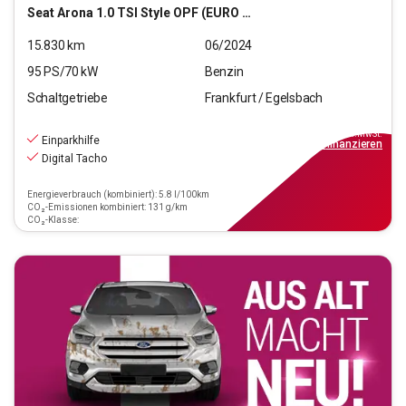
Seat
Arona 1.0 TSI Style OPF (EURO 6e)
15.830
km
06/2024
95
PS/
70
kW
Benzin
Schaltgetriebe
Frankfurt / Egelsbach
15.970
€
inkl.MwSt.
Einparkhilfe
ab
144€
mtl.
finanzieren
Digital Tacho
Energieverbrauch (kombiniert): 5.8 l/100km
CO₂-Emissionen kombiniert: 131 g/km
CO₂-Klasse: