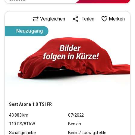
Vergleichen
Merken
Teilen
Seat
Arona 1.0 TSI FR
43.883
km
07/2022
110
PS/
81
kW
Benzin
Schaltgetriebe
Berlin / Ludwigsfelde