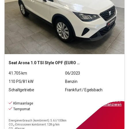
Seat
Arona 1.0 TSI Style OPF (EURO 6d)
41.705
km
06/2023
110
PS/
81
kW
Benzin
Schaltgetriebe
Frankfurt / Egelsbach
15.970
€
inkl.MwSt.
Klimaanlage
ab
144€
mtl.
finanzieren
Tempomat
Energieverbrauch (kombiniert): 5.6 l/100km
CO₂-Emissionen kombiniert: 128 g/km
CO₂-Klasse: