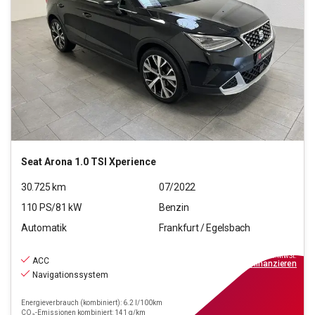
Seat
Arona 1.0 TSI Xperience
30.725
km
07/2022
110
PS/
81
kW
Benzin
Automatik
Frankfurt / Egelsbach
17.990
€
inkl.MwSt.
ACC
ab
209€
mtl.
finanzieren
Navigationssystem
Energieverbrauch (kombiniert): 6.2 l/100km
CO₂-Emissionen kombiniert: 141 g/km