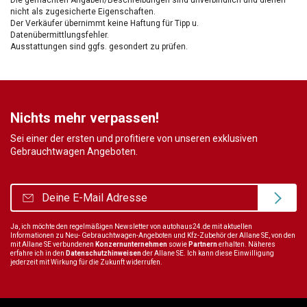
nicht als zugesicherte Eigenschaften.
Der Verkäufer übernimmt keine Haftung für Tipp u.
Datenübermittlungsfehler.
Ausstattungen sind ggfs. gesondert zu prüfen.
Nichts mehr verpassen!
Sei einer der ersten und profitiere von unseren exklusiven
Gebrauchtwagen Angeboten.
Ja, ich möchte den regelmäßigen Newsletter von autohaus24.de mit aktuellen
Informationen zu Neu- Gebrauchtwagen-Angeboten und Kfz-Zubehör der Allane SE, von den
mit Allane SE verbundenen
Konzernunternehmen
sowie
Partnern
erhalten. Näheres
erfahre ich in den
Datenschutzhinweisen
der Allane SE. Ich kann diese Einwilligung
jederzeit mit Wirkung für die Zukunft widerrufen.