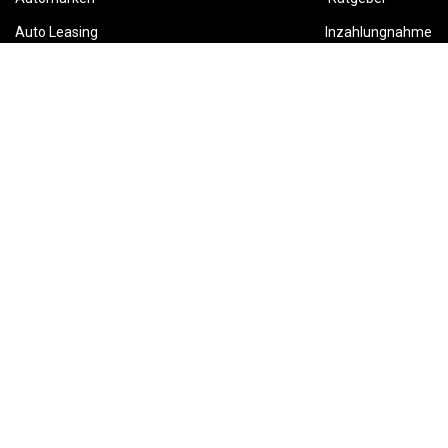
Auto Leasing
Inzahlungnahme
Barrierefreiheitserklärung
Folge uns
This site is protected by reCAPTCHA and the Google
Privacy Policy
and
Terms of Service
apply.
Karriere
AGB
Widerruf
Datenschutz
Impressum
Powered by