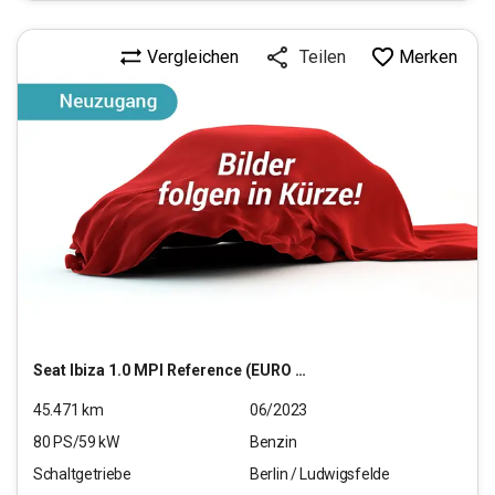
Vergleichen
Merken
Teilen
Seat
Ibiza 1.0 MPI Reference (EURO 6d)
45.471
km
06/2023
80
PS/
59
kW
Benzin
Schaltgetriebe
Berlin / Ludwigsfelde