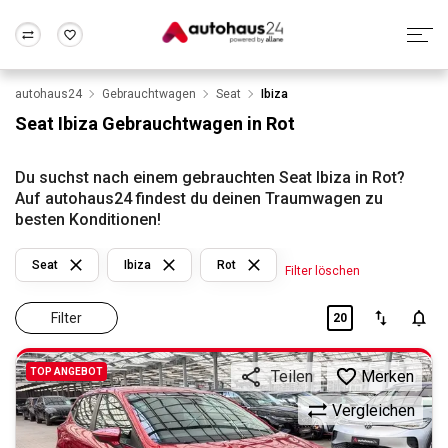
autohaus24
Gebrauchtwagen
Seat
Ibiza
Zum Antrag
Alle Fragen & Antworten
München
Berlin
Seat Ibiza Gebrauchtwagen in Rot
Wir bewerten dein Auto
Rund um die Inzahlungnahme
Frankfurt
Wuppertal
Du suchst nach einem gebrauchten Seat Ibiza in Rot?
Auf autohaus24 findest du deinen Traumwagen zu
besten Konditionen!
Seat
Ibiza
Rot
Filter löschen
Filter
20
TOP ANGEBOT
Merken
Teilen
Vergleichen