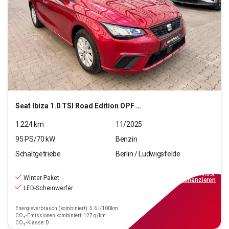
Seat
Ibiza 1.0 TSI Road Edition OPF (EURO 6e)
1.224
km
11/2025
95
PS/
70
kW
Benzin
Schaltgetriebe
Berlin / Ludwigsfelde
16.990
€
inkl.MwSt.
Winter-Paket
ab
153€
mtl.
finanzieren
LED-Scheinwerfer
Energieverbrauch (kombiniert): 5.6 l/100km
CO₂-Emissionen kombiniert: 127 g/km
CO₂-Klasse: D