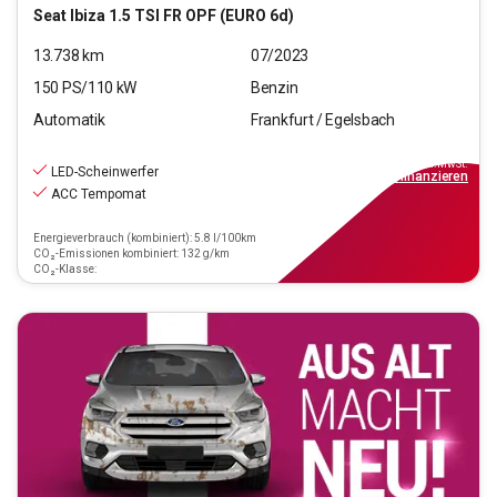
Seat
Ibiza 1.5 TSI FR OPF (EURO 6d)
13.738
km
07/2023
150
PS/
110
kW
Benzin
Automatik
Frankfurt / Egelsbach
20.970
€
inkl.MwSt.
LED-Scheinwerfer
ab
149€
mtl.
finanzieren
ACC Tempomat
Energieverbrauch (kombiniert): 5.8 l/100km
CO₂-Emissionen kombiniert: 132 g/km
CO₂-Klasse: