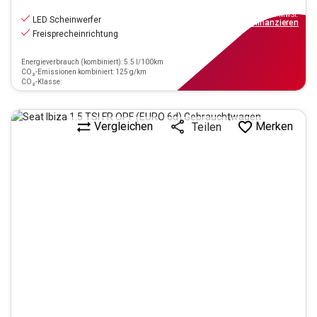
12.390
€
inkl.MwSt.
LED Scheinwerfer
ab
112€
mtl.
finanzieren
Freisprecheinrichtung
Energieverbrauch (kombiniert): 5.5 l/100km
CO₂-Emissionen kombiniert: 125 g/km
CO₂-Klasse:
Vergleichen
Merken
Teilen