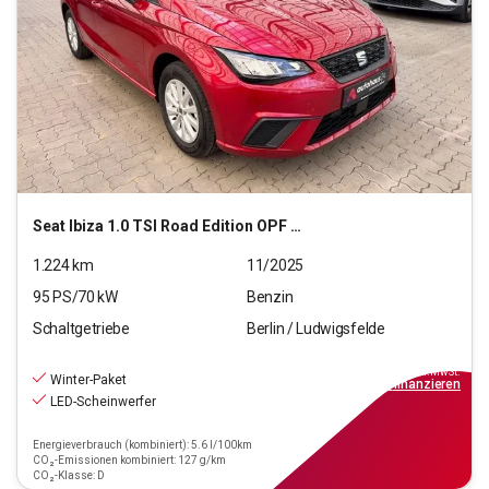
Seat
Ibiza 1.0 TSI Road Edition OPF (EURO 6e)
1.224
km
11/2025
95
PS/
70
kW
Benzin
Schaltgetriebe
Berlin / Ludwigsfelde
16.990
€
inkl.MwSt.
Winter-Paket
ab
153€
mtl.
finanzieren
LED-Scheinwerfer
Energieverbrauch (kombiniert): 5.6 l/100km
CO₂-Emissionen kombiniert: 127 g/km
CO₂-Klasse: D