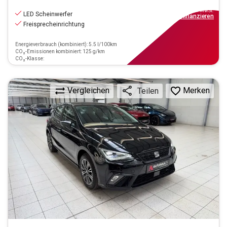
12.390
€
inkl.MwSt.
LED Scheinwerfer
ab
112€
mtl.
finanzieren
Freisprecheinrichtung
Energieverbrauch (kombiniert): 5.5 l/100km
CO₂-Emissionen kombiniert: 125 g/km
CO₂-Klasse:
Vergleichen
Merken
Teilen