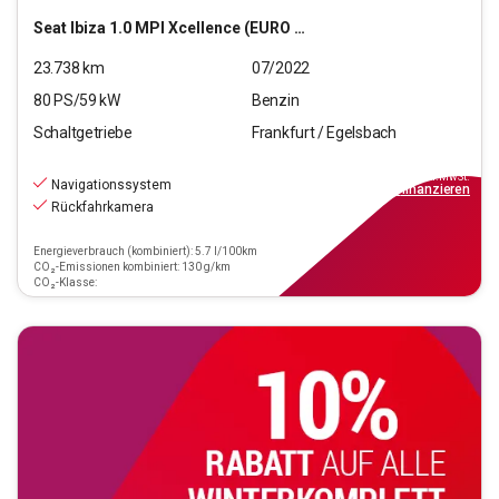
Seat
Ibiza 1.0 MPI Xcellence (EURO 6d)
23.738
km
07/2022
80
PS/
59
kW
Benzin
Schaltgetriebe
Frankfurt / Egelsbach
16.670
€
inkl.MwSt.
Navigationssystem
ab
150€
mtl.
finanzieren
Rückfahrkamera
Energieverbrauch (kombiniert): 5.7 l/100km
CO₂-Emissionen kombiniert: 130 g/km
CO₂-Klasse: