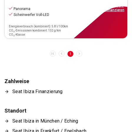
20.970
€
inkl.MwSt.
Panorama
ab
189€
mtl.
finanzieren
Scheinwerfer Voll-LED
Energieverbrauch (kombiniert): 5.8 l/100km
CO₂-Emissionen kombiniert: 132 g/km
CO₂-Klasse:
1
Zahlweise
Seat Ibiza Finanzierung
Standort
Seat Ibiza in München / Eching
Seat Ibiza in Frankfurt / Egelsbach