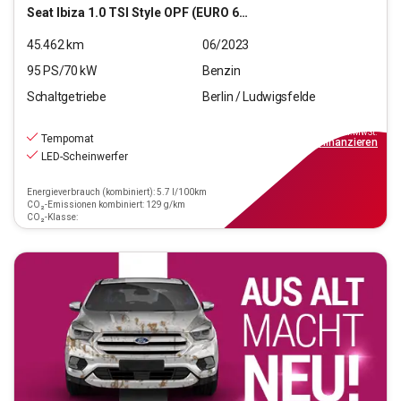
Seat
Ibiza 1.0 TSI Style OPF (EURO 6d)
45.462
km
06/2023
95
PS/
70
kW
Benzin
Schaltgetriebe
Berlin / Ludwigsfelde
13.440
€
inkl.MwSt.
Tempomat
ab
121€
mtl.
finanzieren
LED-Scheinwerfer
Energieverbrauch (kombiniert): 5.7 l/100km
CO₂-Emissionen kombiniert: 129 g/km
CO₂-Klasse: