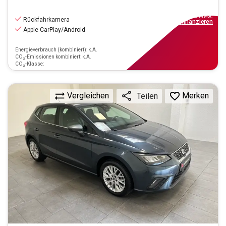
14.790
€
inkl.MwSt.
Rückfahrkamera
ab
133€
mtl.
finanzieren
Apple CarPlay/Android
Energieverbrauch (kombiniert): k.A.
CO₂-Emissionen kombiniert: k.A.
CO₂-Klasse:
Vergleichen
Merken
Teilen