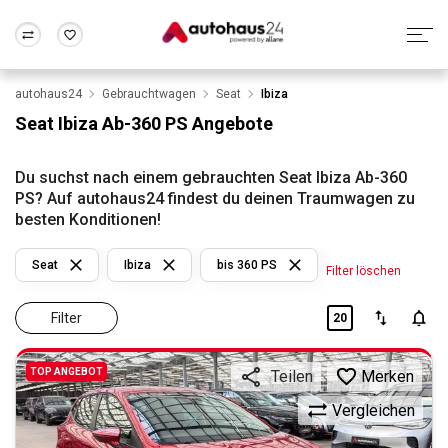
autohaus24
Gebrauchtwagen
Seat
Ibiza
Zum Antrag
Alle Fragen & Antworten
München
Berlin
Seat Ibiza Ab-360 PS Angebote
Wir bewerten dein Auto
Rund um die Inzahlungnahme
Frankfurt
Wuppertal
Du suchst nach einem gebrauchten Seat Ibiza Ab-360
PS? Auf autohaus24 findest du deinen Traumwagen zu
besten Konditionen!
Seat
Ibiza
bis 360 PS
Filter löschen
Filter
20
TOP ANGEBOT
Merken
Teilen
Vergleichen