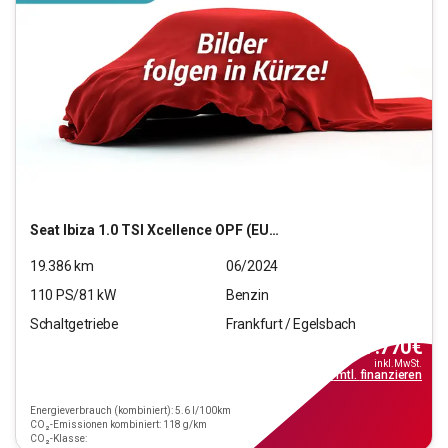
Seat
Ibiza 1.0 TSI Xcellence OPF (EURO 6d)
19.386
km
06/2024
110
PS/
81
kW
Benzin
Schaltgetriebe
Frankfurt / Egelsbach
17.770
€
inkl.MwSt.
ab
160€
mtl.
finanzieren
Energieverbrauch (kombiniert): 5.6 l/100km
CO₂-Emissionen kombiniert: 118 g/km
CO₂-Klasse: