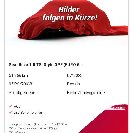
Seat
Ibiza 1.0 TSI Style OPF (EURO 6d)
61.866
km
07/2023
95
PS/
70
kW
Benzin
Schaltgetriebe
Berlin / Ludwigsfelde
13.990
€
inkl.MwSt.
ACC
ab
126€
mtl.
finanzieren
LEd-Scheinwerfer
Energieverbrauch (kombiniert): 5.7 l/100km
CO₂-Emissionen kombiniert: 129 g/km
CO₂-Klasse: