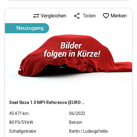
Vergleichen
Merken
Teilen
Seat
Ibiza 1.0 MPI Reference (EURO 6d)
45.471
km
06/2023
80
PS/
59
kW
Benzin
Schaltgetriebe
Berlin / Ludwigsfelde