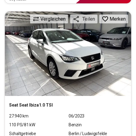
Vergleichen
Merken
Teilen
Seat
Seat Ibiza1.0 TSI
27.940
km
06/2023
110
PS/
81
kW
Benzin
Schaltgetriebe
Berlin / Ludwigsfelde