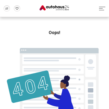
Zum Antrag
Alle Fragen & Antworten
München
Berlin
Wir bewerten dein Auto
Rund um die Inzahlungnahme
Oops!
Frankfurt
Wuppertal