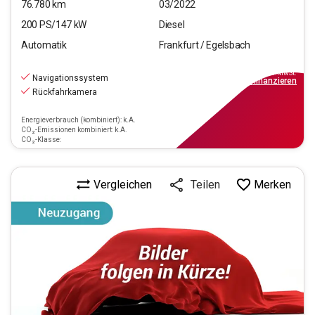
76.780
km
03/2022
200
PS/
147
kW
Diesel
Automatik
Frankfurt / Egelsbach
25.890
€
inkl.MwSt.
Navigationssystem
ab
233€
mtl.
finanzieren
Rückfahrkamera
Energieverbrauch (kombiniert): k.A.
CO₂-Emissionen kombiniert: k.A.
CO₂-Klasse:
Vergleichen
Merken
Teilen