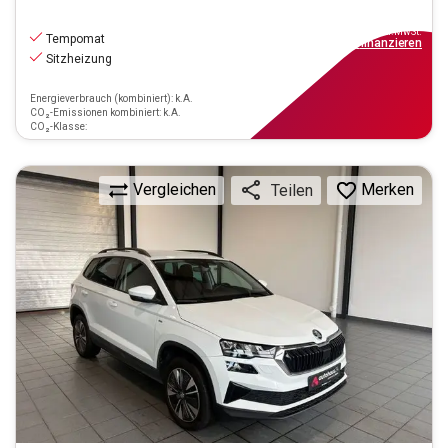
14.870
€
inkl.MwSt.
Tempomat
ab
109€
mtl.
finanzieren
Sitzheizung
Energieverbrauch (kombiniert): k.A.
CO₂-Emissionen kombiniert: k.A.
CO₂-Klasse:
Vergleichen
Merken
Teilen