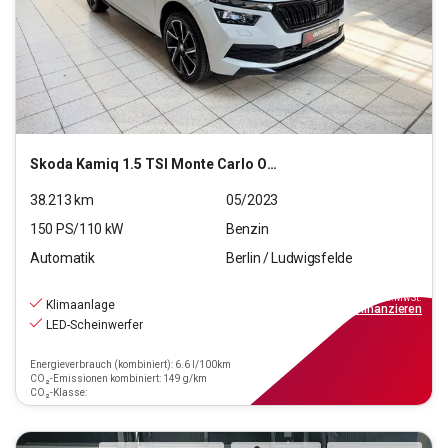
Skoda
Kamiq 1.5 TSI Monte Carlo OPF (EURO 6d)
38.213
km
05/2023
150
PS/
110
kW
Benzin
Automatik
Berlin / Ludwigsfelde
21.690
€
inkl.MwSt.
Klimaanlage
ab
195€
mtl.
finanzieren
LED-Scheinwerfer
Energieverbrauch (kombiniert): 6.6 l/100km
CO₂-Emissionen kombiniert: 149 g/km
CO₂-Klasse: