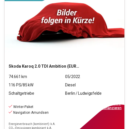
Skoda
Karoq 2.0 TDI Ambition (EURO 6d)
74.661
km
05/2022
116
PS/
85
kW
Diesel
Schaltgetriebe
Berlin / Ludwigsfelde
20.550
€
inkl.MwSt.
Winter-Paket
ab
185€
mtl.
finanzieren
Navigation Amundsen
Energieverbrauch (kombiniert): k.A.
CO₂-Emissionen kombiniert: k.A.