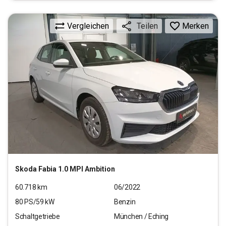
Vergleichen
Merken
Teilen
Skoda
Fabia 1.0 MPI Ambition
60.718
km
06/2022
80
PS/
59
kW
Benzin
Schaltgetriebe
München / Eching