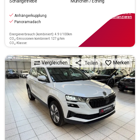
Schaltgetriebe
München / Eching
20.880
€
inkl.MwSt.
Anhängerkupplung
ab
188€
mtl.
finanzieren
Panoramadach
Energieverbrauch (kombiniert): 4.9 l/100km
CO₂-Emissionen kombiniert: 127 g/km
CO₂-Klasse:
Vergleichen
Merken
Teilen