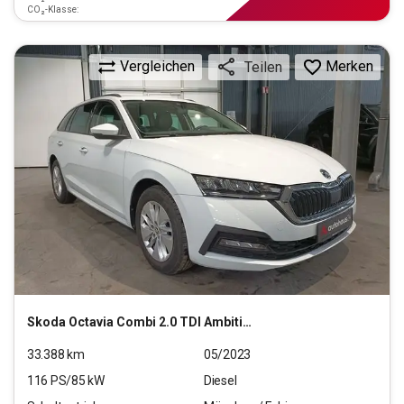
CO₂-Klasse:
Vergleichen
Merken
Teilen
Skoda
Octavia Combi 2.0 TDI Ambition
33.388
km
05/2023
116
PS/
85
kW
Diesel