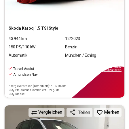
Skoda
Karoq 1.5 TSI Style
43.944
km
12/2023
150
PS/
110
kW
Benzin
Automatik
München / Eching
26.880
€
inkl.MwSt.
Travel Assist
ab
309€
mtl.
finanzieren
Amundsen Navi
Energieverbrauch (kombiniert): 7.1 l/100km
CO₂-Emissionen kombiniert: 159 g/km
CO₂-Klasse:
Vergleichen
Merken
Teilen