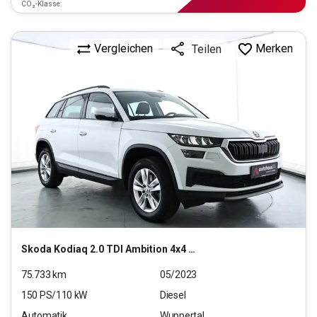
CO₂-Klasse:
Vergleichen
Merken
Teilen
Skoda
Kodiaq 2.0 TDI Ambition 4x4 (EURO 6d)
75.733
km
05/2023
150
PS/
110
kW
Diesel
Automatik
Wuppertal