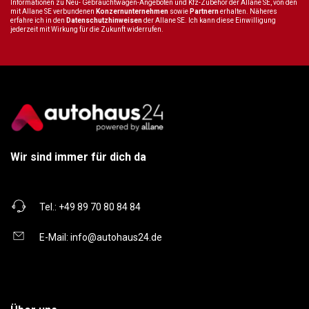
Informationen zu Neu- Gebrauchtwagen-Angeboten und Kfz-Zubehör der Allane SE, von den
mit Allane SE verbundenen
Konzernunternehmen
sowie
Partnern
erhalten. Näheres
erfahre ich in den
Datenschutzhinweisen
der Allane SE. Ich kann diese Einwilligung
jederzeit mit Wirkung für die Zukunft widerrufen.
Wir sind immer für dich da
Tel.:
+49 89 70 80 84 84
E-Mail:
info@autohaus24.de