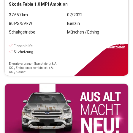
Skoda
Fabia 1.0 MPI Ambition
37.657
km
07/2022
80
PS/
59
kW
Benzin
Schaltgetriebe
München / Eching
12.970
€
inkl.MwSt.
Einparkhilfe
ab
149€
mtl.
finanzieren
Sitzheizung
Energieverbrauch (kombiniert): k.A.
CO₂-Emissionen kombiniert: k.A.
CO₂-Klasse: