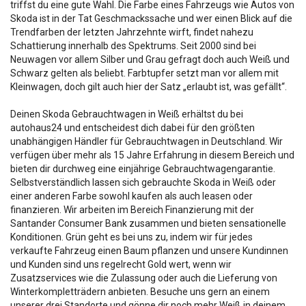
triffst du eine gute Wahl. Die Farbe eines Fahrzeugs wie Autos von
Skoda ist in der Tat Geschmackssache und wer einen Blick auf die
Trendfarben der letzten Jahrzehnte wirft, findet nahezu
Schattierung innerhalb des Spektrums. Seit 2000 sind bei
Neuwagen vor allem Silber und Grau gefragt doch auch Weiß und
Schwarz gelten als beliebt. Farbtupfer setzt man vor allem mit
Kleinwagen, doch gilt auch hier der Satz „erlaubt ist, was gefällt“.
Deinen Skoda Gebrauchtwagen in Weiß erhältst du bei
autohaus24 und entscheidest dich dabei für den größten
unabhängigen Händler für Gebrauchtwagen in Deutschland. Wir
verfügen über mehr als 15 Jahre Erfahrung in diesem Bereich und
bieten dir durchweg eine einjährige Gebrauchtwagengarantie.
Selbstverständlich lassen sich gebrauchte Skoda in Weiß oder
einer anderen Farbe sowohl kaufen als auch leasen oder
finanzieren. Wir arbeiten im Bereich Finanzierung mit der
Santander Consumer Bank zusammen und bieten sensationelle
Konditionen. Grün geht es bei uns zu, indem wir für jedes
verkaufte Fahrzeug einen Baum pflanzen und unsere Kundinnen
und Kunden sind uns regelrecht Gold wert, wenn wir
Zusatzservices wie die Zulassung oder auch die Lieferung von
Winterkompletträdern anbieten. Besuche uns gern an einem
unserer drei Standorte und gönne dir noch mehr Weiß in deinem