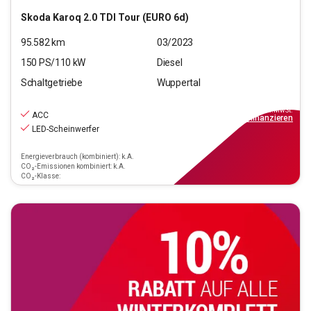
Skoda
Karoq 2.0 TDI Tour (EURO 6d)
95.582
km
03/2023
150
PS/
110
kW
Diesel
Schaltgetriebe
Wuppertal
20.190
€
inkl.MwSt.
ACC
ab
182€
mtl.
finanzieren
LED-Scheinwerfer
Energieverbrauch (kombiniert): k.A.
CO₂-Emissionen kombiniert: k.A.
CO₂-Klasse: