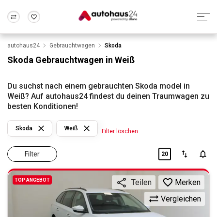
autohaus24
Gebrauchtwagen
Skoda
Zum Antrag
Alle Fragen & Antworten
München
Berlin
Skoda Gebrauchtwagen in Weiß
Wir bewerten dein Auto
Rund um die Inzahlungnahme
Frankfurt
Wuppertal
Du suchst nach einem gebrauchten Skoda model in
Weiß? Auf autohaus24 findest du deinen Traumwagen zu
besten Konditionen!
Skoda
Weiß
Filter löschen
Filter
20
TOP ANGEBOT
Merken
Teilen
Vergleichen