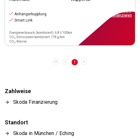
29.550
€
inkl.MwSt.
Anhängerkupplung
ab
266€
mtl.
finanzieren
Smart Link
Energieverbrauch (kombiniert): 6.8 l/100km
CO₂-Emissionen kombiniert: 178 g/km
CO₂-Klasse:
1
Zahlweise
Skoda Finanzierung
Standort
Skoda in München / Eching