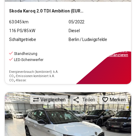
Skoda
Karoq 2.0 TDI Ambition (EURO 6d)
63.045
km
05/2022
116
PS/
85
kW
Diesel
Schaltgetriebe
Berlin / Ludwigsfelde
20.990
€
inkl.MwSt.
Standheizung
ab
189€
mtl.
finanzieren
LED-Scheinwerfer
Energieverbrauch (kombiniert): k.A.
CO₂-Emissionen kombiniert: k.A.
CO₂-Klasse:
Vergleichen
Merken
Teilen