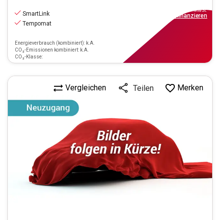
11.970
€
inkl.MwSt.
SmartLink
ab
108€
mtl.
finanzieren
Tempomat
Energieverbrauch (kombiniert): k.A.
CO₂-Emissionen kombiniert: k.A.
CO₂-Klasse:
Vergleichen
Merken
Teilen