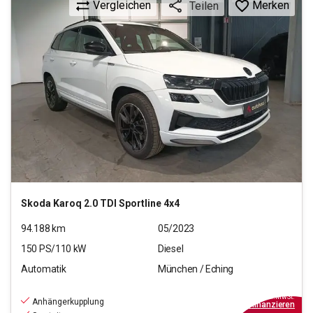
Vergleichen
Merken
Teilen
Skoda
Karoq 2.0 TDI Sportline 4x4
94.188
km
05/2023
150
PS/
110
kW
Diesel
Automatik
München / Eching
24.220
€
inkl.MwSt.
Anhängerkupplung
ab
218€
mtl.
finanzieren