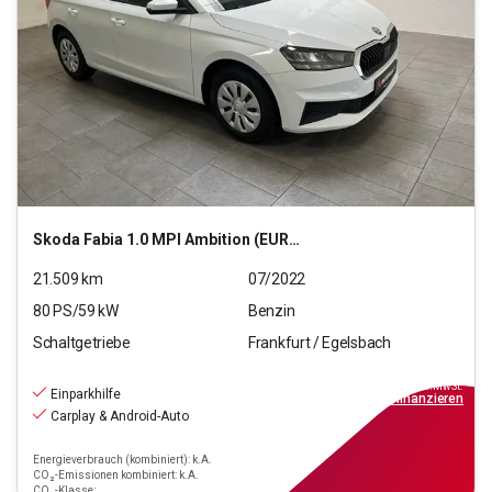
Skoda
Fabia 1.0 MPI Ambition (EURO 6d)
21.509
km
07/2022
80
PS/
59
kW
Benzin
Schaltgetriebe
Frankfurt / Egelsbach
13.390
€
inkl.MwSt.
Einparkhilfe
ab
149€
mtl.
finanzieren
Carplay & Android-Auto
Energieverbrauch (kombiniert): k.A.
CO₂-Emissionen kombiniert: k.A.
CO₂-Klasse: