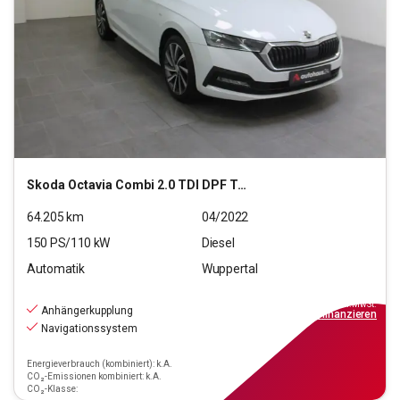
Skoda
Octavia Combi 2.0 TDI DPF Tour OPF( EURO 6d)
64.205
km
04/2022
150
PS/
110
kW
Diesel
Automatik
Wuppertal
24.290
€
inkl.MwSt.
Anhängerkupplung
ab
232€
mtl.
finanzieren
Navigationssystem
Energieverbrauch (kombiniert): k.A.
CO₂-Emissionen kombiniert: k.A.
CO₂-Klasse: