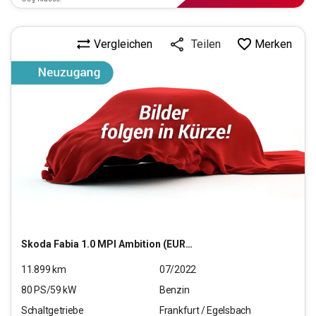
Vergleichen
Merken
Teilen
Skoda
Fabia 1.0 MPI Ambition (EURO 6d)
11.899
km
07/2022
80
PS/
59
kW
Benzin
Schaltgetriebe
Frankfurt / Egelsbach