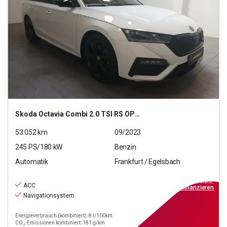
Skoda
Octavia Combi 2.0 TSI RS OPF (EURO 6d)
53.052
km
09/2023
245
PS/
180
kW
Benzin
Automatik
Frankfurt / Egelsbach
27.880
€
inkl.MwSt.
ACC
ab
251€
mtl.
finanzieren
Navigationsystem
Energieverbrauch (kombiniert): 8 l/100km
CO₂-Emissionen kombiniert: 181 g/km