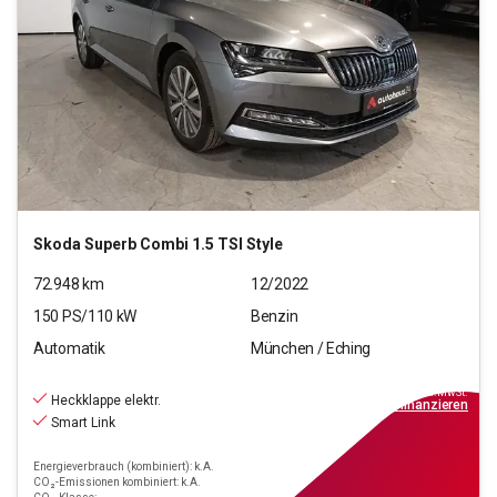
Skoda
Superb Combi 1.5 TSI Style
72.948
km
12/2022
150
PS/
110
kW
Benzin
Automatik
München / Eching
22.770
€
inkl.MwSt.
Heckklappe elektr.
ab
205€
mtl.
finanzieren
Smart Link
Energieverbrauch (kombiniert): k.A.
CO₂-Emissionen kombiniert: k.A.