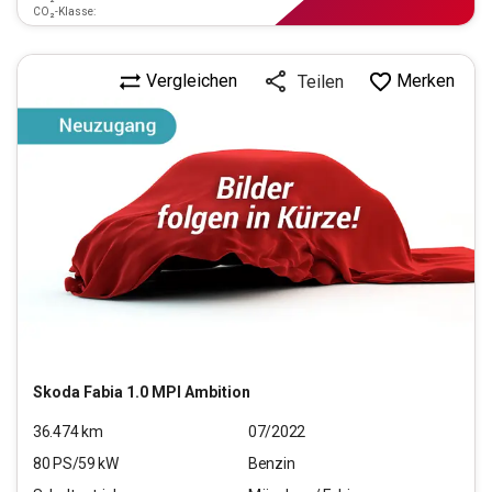
CO₂-Klasse:
Vergleichen
Merken
Teilen
Skoda
Fabia 1.0 MPI Ambition
36.474
km
07/2022
80
PS/
59
kW
Benzin