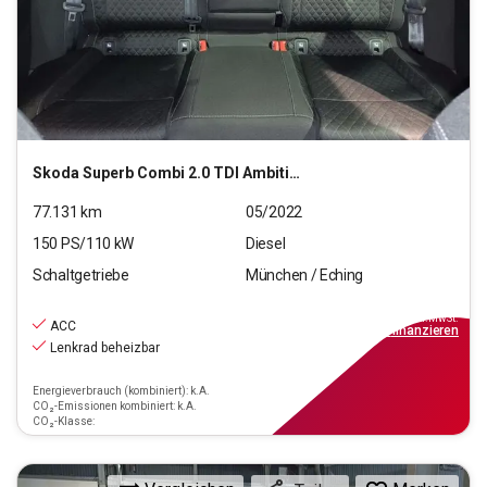
Skoda
Superb Combi 2.0 TDI Ambition
77.131
km
05/2022
150
PS/
110
kW
Diesel
Schaltgetriebe
München / Eching
20.550
€
inkl.MwSt.
ACC
ab
239€
mtl.
finanzieren
Lenkrad beheizbar
Energieverbrauch (kombiniert): k.A.
CO₂-Emissionen kombiniert: k.A.
CO₂-Klasse: