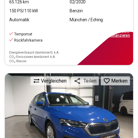
65.126
km
02/2020
150
PS/
110
kW
Benzin
Automatik
München / Eching
16.550
€
inkl.MwSt.
Tempomat
ab
149€
mtl.
finanzieren
Rückfahrkamera
Energieverbrauch (kombiniert): k.A.
CO₂-Emissionen kombiniert: k.A.
CO₂-Klasse:
Vergleichen
Merken
Teilen