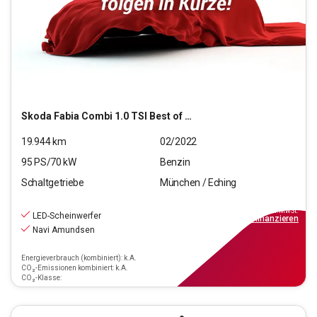
Skoda
Fabia Combi 1.0 TSI Best of OPF (EURO 6d)
19.944
km
02/2022
95
PS/
70
kW
Benzin
Schaltgetriebe
München / Eching
15.880
€
inkl.MwSt.
LED-Scheinwerfer
ab
179€
mtl.
finanzieren
Navi Amundsen
Energieverbrauch (kombiniert): k.A.
CO₂-Emissionen kombiniert: k.A.
CO₂-Klasse: