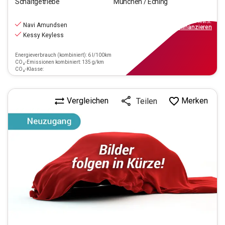
Schaltgetriebe
München / Eching
14.440
€
inkl.MwSt.
Navi Amundsen
ab
169€
mtl.
finanzieren
Kessy Keyless
Energieverbrauch (kombiniert): 6 l/100km
CO₂-Emissionen kombiniert: 135 g/km
CO₂-Klasse:
Vergleichen
Merken
Teilen