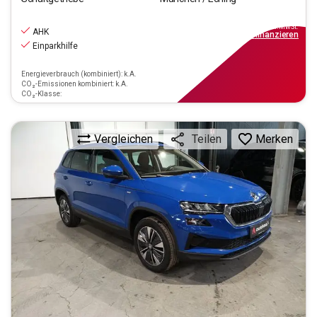
18.770
€
inkl.MwSt.
AHK
ab
169€
mtl.
finanzieren
Einparkhilfe
Energieverbrauch (kombiniert): k.A.
CO₂-Emissionen kombiniert: k.A.
CO₂-Klasse:
Vergleichen
Merken
Teilen