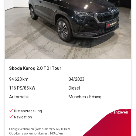
Skoda
Karoq 2.0 TDI Tour
94.623
km
04/2023
116
PS/
85
kW
Diesel
Automatik
München / Eching
18.550
€
inkl.MwSt.
Distanzregelung
ab
167€
mtl.
finanzieren
Navigation
Energieverbrauch (kombiniert): 5.6 l/100km
CO₂-Emissionen kombiniert: 143 g/km