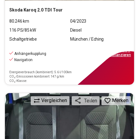
Skoda
Karoq 2.0 TDI Tour
80.246
km
04/2023
116
PS/
85
kW
Diesel
Schaltgetriebe
München / Eching
18.970
€
inkl.MwSt.
Anhängerkupplung
ab
171€
mtl.
finanzieren
Navigation
Energieverbrauch (kombiniert): 5.6 l/100km
CO₂-Emissionen kombiniert: 147 g/km
CO₂-Klasse:
Vergleichen
Merken
Teilen