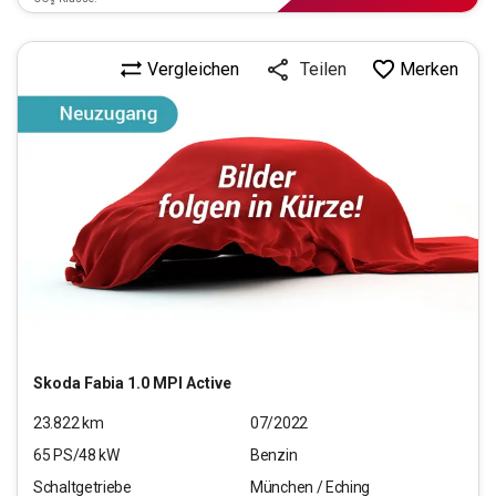
Vergleichen
Merken
Teilen
Skoda
Fabia 1.0 MPI Active
23.822
km
07/2022
65
PS/
48
kW
Benzin
Schaltgetriebe
München / Eching