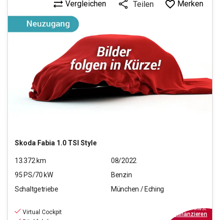
Vergleichen
Merken
Teilen
Skoda
Fabia 1.0 TSI Style
13.372
km
08/2022
95
PS/
70
kW
Benzin
Schaltgetriebe
München / Eching
15.970
€
inkl.MwSt.
Virtual Cockpit
ab
179€
mtl.
finanzieren