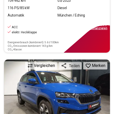
109.462
km
03/2023
116
PS/
85
kW
Diesel
Automatik
München / Eching
21.440
€
inkl.MwSt.
ACC
ab
249€
mtl.
finanzieren
elektr. Heckklappe
Energieverbrauch (kombiniert): 5.6 l/100km
CO₂-Emissionen kombiniert: 143 g/km
CO₂-Klasse:
Vergleichen
Merken
Teilen