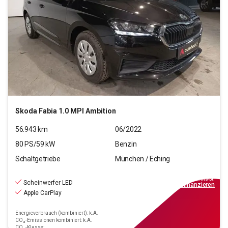
Skoda
Fabia 1.0 MPI Ambition
56.943
km
06/2022
80
PS/
59
kW
Benzin
Schaltgetriebe
München / Eching
12.220
€
inkl.MwSt.
Scheinwerfer LED
ab
110€
mtl.
finanzieren
Apple CarPlay
Energieverbrauch (kombiniert): k.A.
CO₂-Emissionen kombiniert: k.A.
CO₂-Klasse: