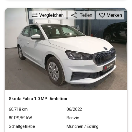
Vergleichen
Merken
Teilen
Skoda
Fabia 1.0 MPI Ambition
60.718
km
06/2022
80
PS/
59
kW
Benzin
Schaltgetriebe
München / Eching