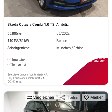
Skoda
Octavia Combi 1.0 TSI Ambition
66.805
km
06/2022
110
PS/
81
kW
Benzin
Schaltgetriebe
München / Eching
17.220
€
inkl.MwSt.
SmartLink
ab
155€
mtl.
finanzieren
Tempomat
Energieverbrauch (kombiniert): k.A.
CO₂-Emissionen kombiniert: k.A.
CO₂-Klasse:
Vergleichen
Merken
Teilen