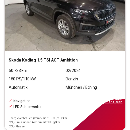
Skoda
Kodiaq 1.5 TSI ACT Ambition
50.733
km
02/2024
150
PS/
110
kW
Benzin
Automatik
München / Eching
28.220
€
inkl.MwSt.
Navigation
ab
254€
mtl.
finanzieren
LED Scheinwerfer
Energieverbrauch (kombiniert): 8.3 l/100km
CO₂-Emissionen kombiniert: 188 g/km
CO₂-Klasse: