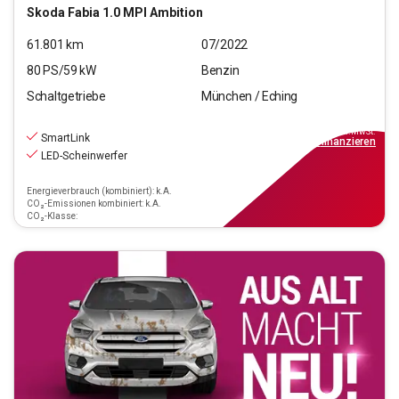
Skoda
Fabia 1.0 MPI Ambition
61.801
km
07/2022
80
PS/
59
kW
Benzin
Schaltgetriebe
München / Eching
11.970
€
inkl.MwSt.
SmartLink
ab
139€
mtl.
finanzieren
LED-Scheinwerfer
Energieverbrauch (kombiniert): k.A.
CO₂-Emissionen kombiniert: k.A.
CO₂-Klasse: