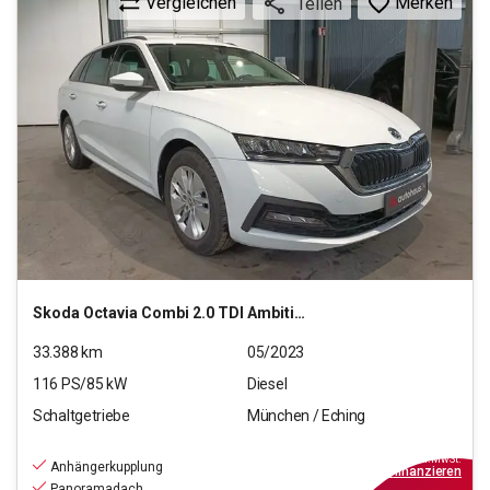
Vergleichen
Merken
Teilen
Skoda
Octavia Combi 2.0 TDI Ambition
33.388
km
05/2023
116
PS/
85
kW
Diesel
Schaltgetriebe
München / Eching
20.880
€
inkl.MwSt.
Anhängerkupplung
ab
188€
mtl.
finanzieren
Panoramadach