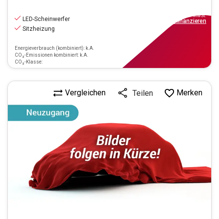
12.770
€
inkl.MwSt.
LED-Scheinwerfer
ab
149€
mtl.
finanzieren
Sitzheizung
Energieverbrauch (kombiniert): k.A.
CO₂-Emissionen kombiniert: k.A.
CO₂-Klasse:
Vergleichen
Merken
Teilen