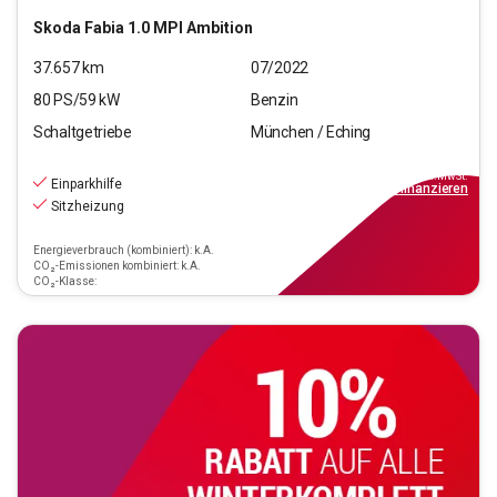
Skoda
Fabia 1.0 MPI Ambition
37.657
km
07/2022
80
PS/
59
kW
Benzin
Schaltgetriebe
München / Eching
12.970
€
inkl.MwSt.
Einparkhilfe
ab
149€
mtl.
finanzieren
Sitzheizung
Energieverbrauch (kombiniert): k.A.
CO₂-Emissionen kombiniert: k.A.
CO₂-Klasse: