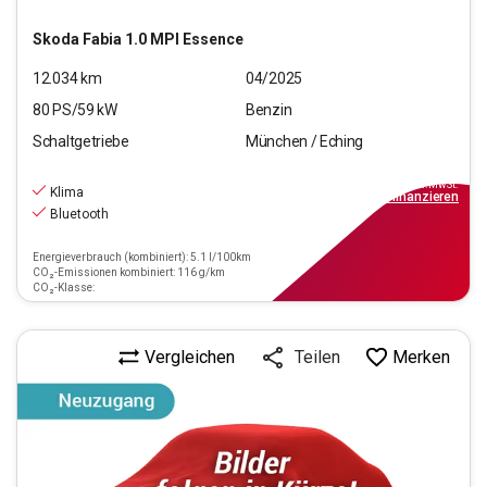
Skoda
Fabia 1.0 MPI Essence
12.034
km
04/2025
80
PS/
59
kW
Benzin
Schaltgetriebe
München / Eching
15.440
€
inkl.MwSt.
Klima
ab
179€
mtl.
finanzieren
Bluetooth
Energieverbrauch (kombiniert): 5.1 l/100km
CO₂-Emissionen kombiniert: 116 g/km
CO₂-Klasse:
Vergleichen
Merken
Teilen