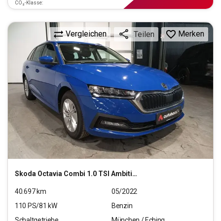
CO₂-Klasse:
Vergleichen
Merken
Teilen
Skoda
Octavia Combi 1.0 TSI Ambition OPF (EURO 6d)
40.697
km
05/2022
110
PS/
81
kW
Benzin
Schaltgetriebe
München / Eching