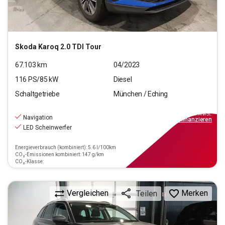
Skoda
Karoq 2.0 TDI Tour
67.103
km
04/2023
116
PS/
85
kW
Diesel
Schaltgetriebe
München / Eching
21.970
€
inkl.MwSt.
Navigation
ab
198€
mtl.
finanzieren
LED Scheinwerfer
Energieverbrauch (kombiniert): 5.6 l/100km
CO₂-Emissionen kombiniert: 147 g/km
CO₂-Klasse:
Vergleichen
Merken
Teilen