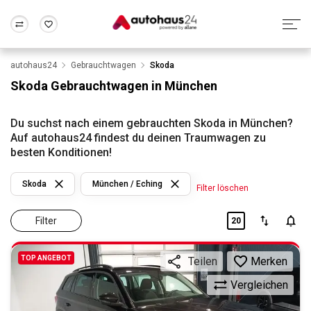
autohaus24
Gebrauchtwagen
Skoda
Zum Antrag
Alle Fragen & Antworten
München
Berlin
Skoda Gebrauchtwagen in München
Wir bewerten dein Auto
Rund um die Inzahlungnahme
Frankfurt
Wuppertal
Du suchst nach einem gebrauchten Skoda in München?
Auf autohaus24 findest du deinen Traumwagen zu
besten Konditionen!
Skoda
München / Eching
Filter löschen
Filter
20
TOP ANGEBOT
Merken
Teilen
Vergleichen