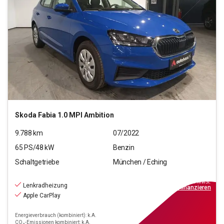
Skoda
Fabia 1.0 MPI Ambition
9.788
km
07/2022
65
PS/
48
kW
Benzin
Schaltgetriebe
München / Eching
13.880
€
inkl.MwSt.
Lenkradheizung
ab
159€
mtl.
finanzieren
Apple CarPlay
Energieverbrauch (kombiniert): k.A.
CO₂-Emissionen kombiniert: k.A.