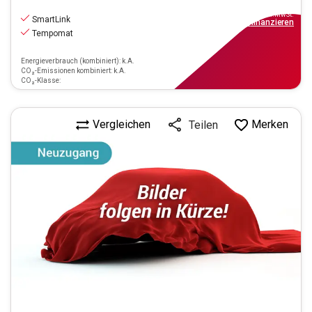
11.970
€
inkl.MwSt.
SmartLink
ab
108€
mtl.
finanzieren
Tempomat
Energieverbrauch (kombiniert): k.A.
CO₂-Emissionen kombiniert: k.A.
CO₂-Klasse:
Vergleichen
Merken
Teilen