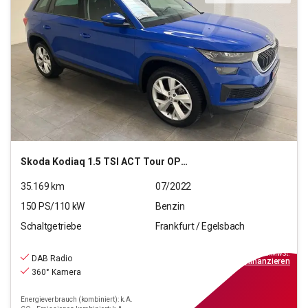
Skoda
Kodiaq 1.5 TSI ACT Tour OPF (EURO 6d)
35.169
km
07/2022
150
PS/
110
kW
Benzin
Schaltgetriebe
Frankfurt / Egelsbach
29.470
€
inkl.MwSt.
DAB Radio
ab
265€
mtl.
finanzieren
360° Kamera
Energieverbrauch (kombiniert): k.A.