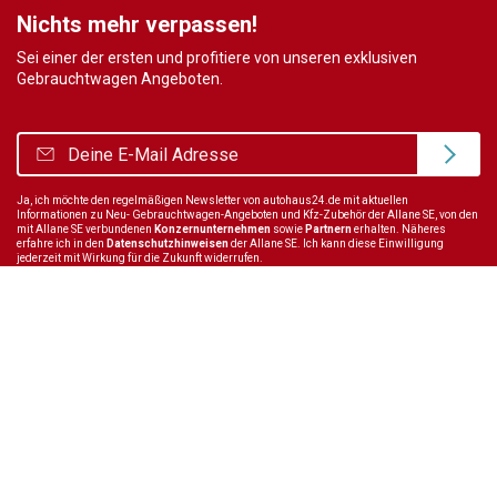
Nichts mehr verpassen!
Sei einer der ersten und profitiere von unseren exklusiven
Gebrauchtwagen Angeboten.
Ja, ich möchte den regelmäßigen Newsletter von autohaus24.de mit aktuellen
Informationen zu Neu- Gebrauchtwagen-Angeboten und Kfz-Zubehör der Allane SE, von den
mit Allane SE verbundenen
Konzernunternehmen
sowie
Partnern
erhalten. Näheres
erfahre ich in den
Datenschutzhinweisen
der Allane SE. Ich kann diese Einwilligung
jederzeit mit Wirkung für die Zukunft widerrufen.
Wir sind immer für dich da