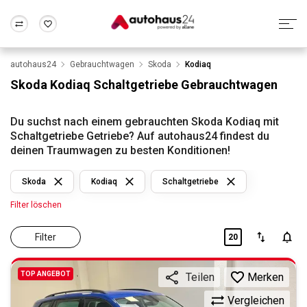
autohaus24
Gebrauchtwagen
Skoda
Kodiaq
Zum Antrag
Alle Fragen & Antworten
München
Berlin
Skoda Kodiaq Schaltgetriebe Gebrauchtwagen
Wir bewerten dein Auto
Rund um die Inzahlungnahme
Frankfurt
Wuppertal
Du suchst nach einem gebrauchten Skoda Kodiaq mit
Schaltgetriebe Getriebe? Auf autohaus24 findest du
deinen Traumwagen zu besten Konditionen!
Skoda
Kodiaq
Schaltgetriebe
Filter löschen
Filter
20
TOP ANGEBOT
Merken
Teilen
Vergleichen