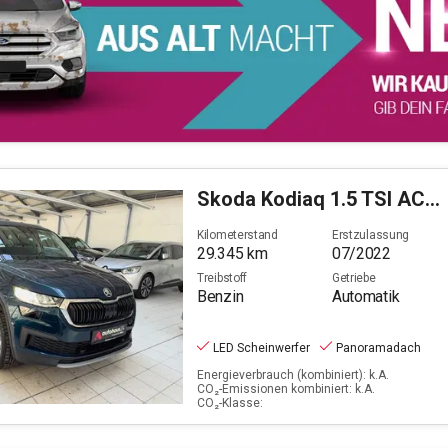
Skoda
Kodiaq 1.5 TSI ACT Ambition OPF (EURO 6d)
Kilometerstand
Erstzulassung
29.345
km
07/2022
Treibstoff
Getriebe
Benzin
Automatik
LED Scheinwerfer
Panoramadach
Energieverbrauch (kombiniert): k.A.
CO₂-Emissionen kombiniert: k.A.
CO₂-Klasse: