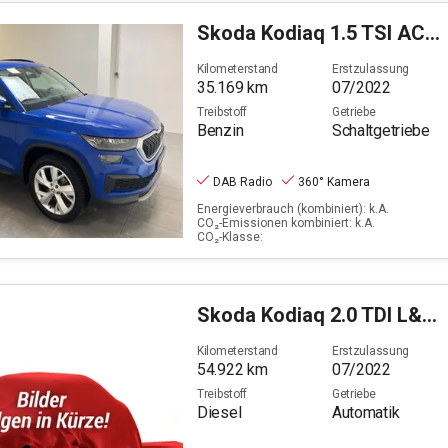
Skoda
Kodiaq 1.5 TSI ACT Tour OPF (EURO 6d)
Kilometerstand
Erstzulassung
35.169
km
07/2022
Treibstoff
Getriebe
Benzin
Schaltgetriebe
DAB Radio
360° Kamera
Energieverbrauch (kombiniert): k.A.
CO₂-Emissionen kombiniert: k.A.
CO₂-Klasse:
Skoda
Kodiaq 2.0 TDI L&K 4x4 (EURO 6d)
Kilometerstand
Erstzulassung
54.922
km
07/2022
Treibstoff
Getriebe
Diesel
Automatik