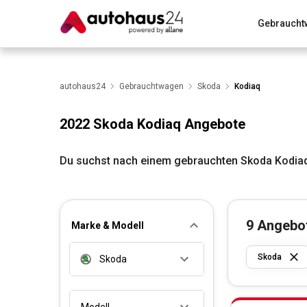
Gebraucht
Zum Antrag
Alle Fragen & Antworten
München
Wir bewerten dein Auto
autohaus24
Gebrauchtwagen
Rund um die Inzahlungnahme
Skoda
Kodiaq
2022 Skoda Kodiaq Angebote
Du suchst nach einem gebrauchten Skoda Kodiaq
9
Angebo
Marke & Modell
Skoda
Skoda
Modell