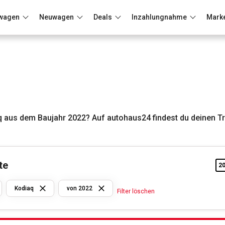
wagen
Neuwagen
Deals
Inzahlungnahme
Mark
Berlin
Frankfurt
Wuppertal
 aus dem Baujahr 2022? Auf autohaus24 findest du deinen T
te
2
Skoda
Kodiaq
von 2022
Filter löschen
Kodiaq
von