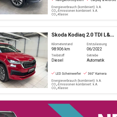
Navigationssystem
Carplay & Android
Energieverbrauch (kombiniert): k.A.
CO₂-Emissionen kombiniert: k.A.
CO₂-Klasse:
Skoda
Kodiaq 2.0 TDI L&K 4x4 (EURO 6d)
Kilometerstand
Erstzulassung
98.906
km
06/2022
Treibstoff
Getriebe
Diesel
Automatik
LED Scheinwerfer
360° Kamera
Energieverbrauch (kombiniert): k.A.
CO₂-Emissionen kombiniert: k.A.
CO₂-Klasse: