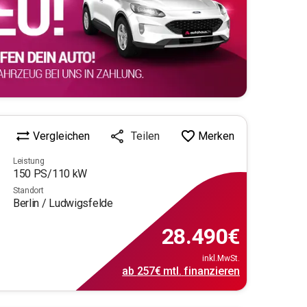
Vergleichen
Merken
Teilen
Leistung
150
PS/
110
kW
Standort
Berlin / Ludwigsfelde
28.490
€
inkl.MwSt.
ab
257€
mtl.
finanzieren