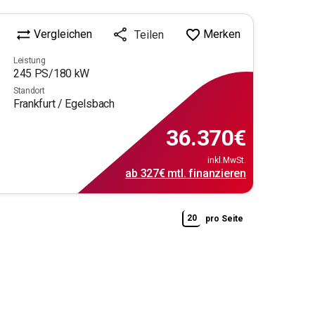
Vergleichen
Merken
Teilen
Leistung
245
PS/
180
kW
Standort
Frankfurt / Egelsbach
36.370
€
inkl.MwSt.
ab
327€
mtl.
finanzieren
20
pro Seite