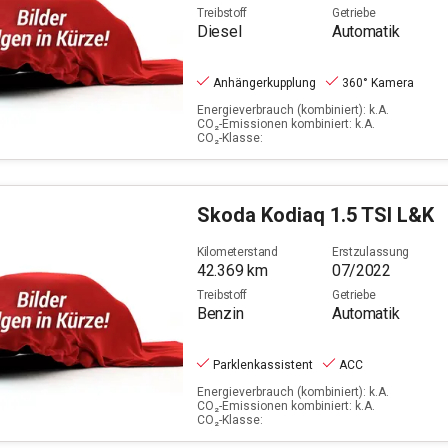
Treibstoff
Getriebe
Diesel
Automatik
Anhängerkupplung
360° Kamera
Energieverbrauch (kombiniert): k.A.
CO₂-Emissionen kombiniert: k.A.
CO₂-Klasse:
Skoda
Kodiaq 1.5 TSI L&K
Kilometerstand
Erstzulassung
42.369
km
07/2022
Treibstoff
Getriebe
Benzin
Automatik
Parklenkassistent
ACC
Energieverbrauch (kombiniert): k.A.
CO₂-Emissionen kombiniert: k.A.
CO₂-Klasse: