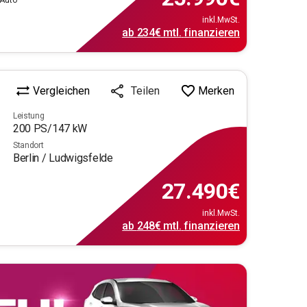
 Auto
inkl.MwSt.
ab
234€
mtl.
finanzieren
Vergleichen
Merken
Teilen
Leistung
200
PS/
147
kW
Standort
Berlin / Ludwigsfelde
27.490
€
inkl.MwSt.
ab
248€
mtl.
finanzieren