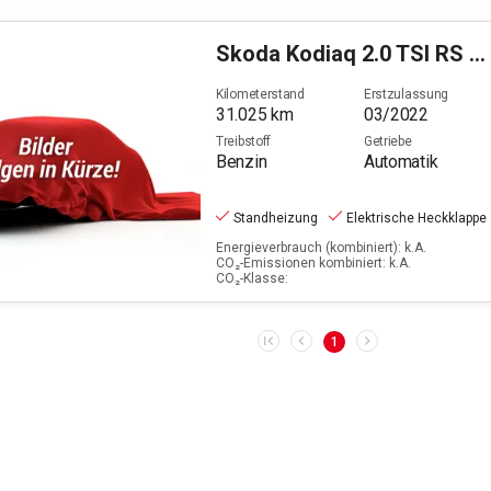
Skoda
Kodiaq 2.0 TSI RS 4x4 OPF (EURO 6d)
Kilometerstand
Erstzulassung
31.025
km
03/2022
Treibstoff
Getriebe
Benzin
Automatik
Standheizung
Elektrische Heckklappe
Energieverbrauch (kombiniert): k.A.
CO₂-Emissionen kombiniert: k.A.
CO₂-Klasse:
1