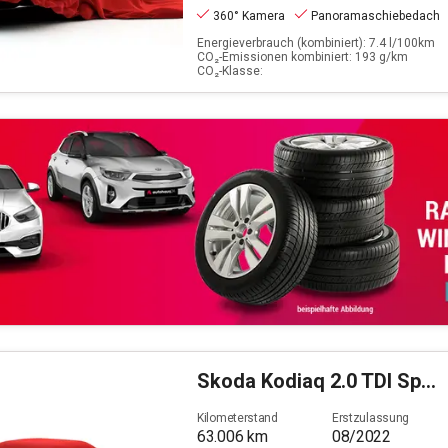
360° Kamera
Panoramaschiebedach
Energieverbrauch (kombiniert): 7.4 l/100km
CO₂-Emissionen kombiniert: 193 g/km
CO₂-Klasse:
Skoda
Kodiaq 2.0 TDI Sportline 4x4 (EURO 6d)
Kilometerstand
Erstzulassung
63.006
km
08/2022