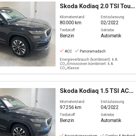
2022
Skoda
Kodiaq 2.0 TSI Tour 4x4 OPF (EURO 6d)
Filter löschen
Kilometerstand
Erstzulassung
80.000
km
02/2022
Treibstoff
Getriebe
Benzin
Automatik
ACC
Panoramadach
Energieverbrauch (kombiniert): k.A.
CO₂-Emissionen kombiniert: k.A.
CO₂-Klasse:
Skoda
Kodiaq 1.5 TSI ACT Tour OPF (EURO 6d)
Kilometerstand
Erstzulassung
97.256
km
04/2022
Treibstoff
Getriebe
Benzin
Automatik