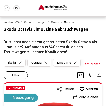
autohaus24
Gebrauchtwagen
Skoda
Octavia
Zum Antrag
Alle Fragen & Antworten
München
Berlin
Skoda Octavia Limousine Gebrauchtwagen
Wir bewerten dein Auto
Rund um die Inzahlungnahme
Frankfurt
Wuppertal
Du suchst nach einem gebrauchten Skoda Octavia als
Limousine? Auf autohaus24 findest du deinen
Traumwagen zu besten Konditionen!
Skoda
Octavia
Limousine
Filter löschen
Filter
20
TOP ANGEBOT
Merken
Teilen
Vergleichen