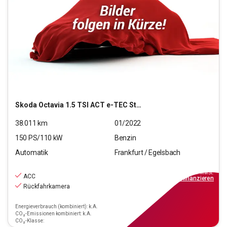
Skoda
Octavia 1.5 TSI ACT e-TEC Style OPF (EURO 6d)
38.011
km
01/2022
150
PS/
110
kW
Benzin
Automatik
Frankfurt / Egelsbach
23.970
€
inkl.MwSt.
ACC
ab
216€
mtl.
finanzieren
Rückfahrkamera
Energieverbrauch (kombiniert): k.A.
CO₂-Emissionen kombiniert: k.A.
CO₂-Klasse: