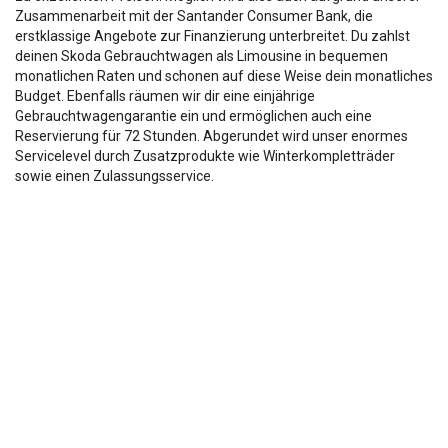
Zusammenarbeit mit der Santander Consumer Bank, die
erstklassige Angebote zur Finanzierung unterbreitet. Du zahlst
deinen Skoda Gebrauchtwagen als Limousine in bequemen
monatlichen Raten und schonen auf diese Weise dein monatliches
Budget. Ebenfalls räumen wir dir eine einjährige
Gebrauchtwagengarantie ein und ermöglichen auch eine
Reservierung für 72 Stunden. Abgerundet wird unser enormes
Servicelevel durch Zusatzprodukte wie Winterkompletträder
sowie einen Zulassungsservice.
Die Fahrzeugbeschreibung dient lediglich der allg. Identifizierung des
Fahrzeuges und stellt keine Zusicherung im kaufrechtlichen Sinn dar.
Die Angaben erheben nicht den Anspruch auf Vollständigkeit.
Die gemachten Angaben/Beschreibungen sind unverbindlich und dienen
nicht als zugesicherte Eigenschaften.
Der Verkäufer übernimmt keine Haftung für Tipp u.
Datenübermittlungsfehler.
Ausstattungen sind ggfs. gesondert zu prüfen.