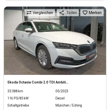
Vergleichen
Merken
Teilen
Skoda
Octavia Combi 2.0 TDI Ambition
33.388
km
05/2023
116
PS/
85
kW
Diesel
Schaltgetriebe
München / Eching