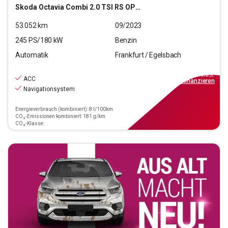
Skoda
Octavia Combi 2.0 TSI RS OPF (EURO 6d)
53.052
km
09/2023
245
PS/
180
kW
Benzin
Automatik
Frankfurt / Egelsbach
27.880
€
inkl.MwSt.
ACC
ab
251€
mtl.
finanzieren
Navigationsystem
Energieverbrauch (kombiniert): 8 l/100km
CO₂-Emissionen kombiniert: 181 g/km
CO₂-Klasse: