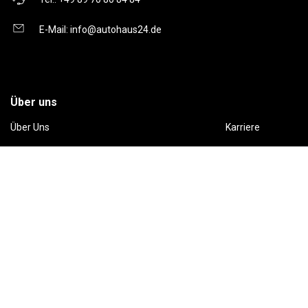
E-Mail:
info@autohaus24.de
Über uns
Über Uns
Karriere
Kontakt
Gebrauchtwagen
Automarken
Ratgeber
Auto Leasing
Inzahlungnahme
Barrierefreiheitserklärung
Folge uns