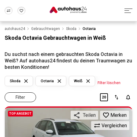
autohaus24
Gebrauchtwagen
Skoda
Octavia
Zum Antrag
Alle Fragen & Antworten
München
Berlin
Skoda Octavia Gebrauchtwagen in Weiß
Wir bewerten dein Auto
Rund um die Inzahlungnahme
Frankfurt
Wuppertal
Du suchst nach einem gebrauchten Skoda Octavia in
Weiß? Auf autohaus24 findest du deinen Traumwagen zu
besten Konditionen!
Skoda
Octavia
Weiß
Filter löschen
Filter
20
TOP ANGEBOT
Merken
Teilen
Vergleichen