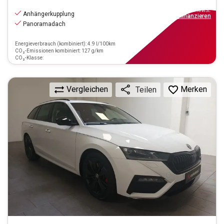
20.880
€
inkl.MwSt.
Anhängerkupplung
ab
188€
mtl.
finanzieren
Panoramadach
Energieverbrauch (kombiniert): 4.9 l/100km
CO₂-Emissionen kombiniert: 127 g/km
CO₂-Klasse:
Vergleichen
Merken
Teilen