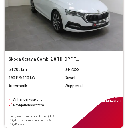
Skoda
Octavia Combi 2.0 TDI DPF Tour OPF( EURO 6d)
64.205
km
04/2022
150
PS/
110
kW
Diesel
Automatik
Wuppertal
24.290
€
inkl.MwSt.
Anhängerkupplung
ab
232€
mtl.
finanzieren
Navigationssystem
Energieverbrauch (kombiniert): k.A.
CO₂-Emissionen kombiniert: k.A.
CO₂-Klasse: