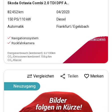
Skoda
Octavia Combi 2.0 TDI DPF Ambition 4x4 (EURO 6d)
82.452
km
04/2023
150
PS/
110
kW
Diesel
Automatik
Frankfurt / Egelsbach
22.470
€
inkl.MwSt.
Navigationssystem
ab
202€
mtl.
finanzieren
Rückfahrkamera
Energieverbrauch (kombiniert): 6 l/100km
CO₂-Emissionen kombiniert: 156 g/km
CO₂-Klasse:
Vergleichen
Merken
Teilen