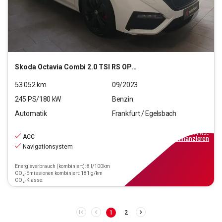
Skoda
Octavia Combi 2.0 TSI RS OPF (EURO 6d)
53.052
km
09/2023
245
PS/
180
kW
Benzin
Automatik
Frankfurt / Egelsbach
27.880
€
inkl.MwSt.
ACC
ab
251€
mtl.
finanzieren
Navigationsystem
Energieverbrauch (kombiniert): 8 l/100km
CO₂-Emissionen kombiniert: 181 g/km
CO₂-Klasse:
1
2