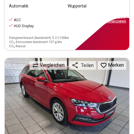
Automatik
Wuppertal
17.940
€
inkl.MwSt.
ACC
ab
162€
mtl.
finanzieren
HUD Display
Energieverbrauch (kombiniert): 5.2 l/100km
CO₂-Emissionen kombiniert: 137 g/km
CO₂-Klasse:
Vergleichen
Merken
Teilen