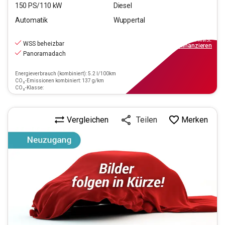
150
PS/
110
kW
Diesel
Automatik
Wuppertal
22.990
€
inkl.MwSt.
WSS beheizbar
ab
249€
mtl.
finanzieren
Panoramadach
Energieverbrauch (kombiniert): 5.2 l/100km
CO₂-Emissionen kombiniert: 137 g/km
CO₂-Klasse:
Vergleichen
Merken
Teilen