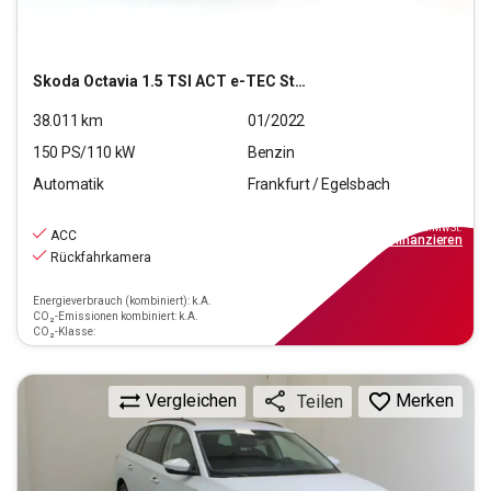
Skoda
Octavia 1.5 TSI ACT e-TEC Style OPF (EURO 6d)
38.011
km
01/2022
150
PS/
110
kW
Benzin
Automatik
Frankfurt / Egelsbach
23.970
€
inkl.MwSt.
ACC
ab
216€
mtl.
finanzieren
Rückfahrkamera
Energieverbrauch (kombiniert): k.A.
CO₂-Emissionen kombiniert: k.A.
CO₂-Klasse:
Vergleichen
Merken
Teilen