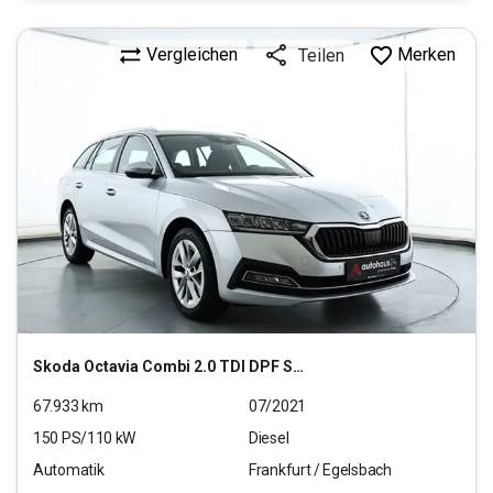
Vergleichen
Merken
Teilen
Skoda
Octavia Combi 2.0 TDI DPF Style (EURO 6d)
67.933
km
07/2021
150
PS/
110
kW
Diesel
Automatik
Frankfurt / Egelsbach