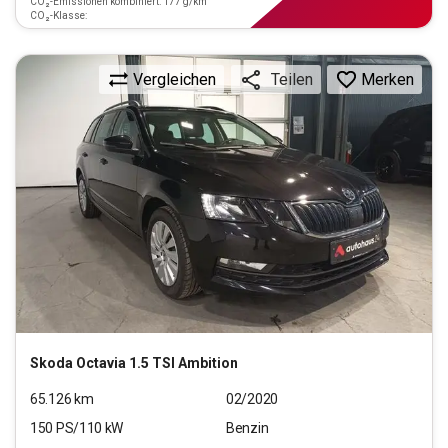
CO₂-Emissionen kombiniert: 177 g/km
CO₂-Klasse:
Vergleichen
Merken
Teilen
Skoda
Octavia 1.5 TSI Ambition
65.126
km
02/2020
150
PS/
110
kW
Benzin