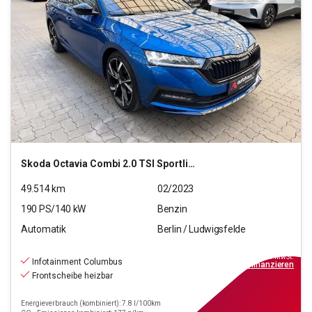
Skoda
Octavia Combi 2.0 TSI Sportline 4x4 OPF (EURO 6d)
49.514
km
02/2023
190
PS/
140
kW
Benzin
Automatik
Berlin / Ludwigsfelde
27.690
€
inkl.MwSt.
Infotainment Columbus
ab
249€
mtl.
finanzieren
Frontscheibe heizbar
Energieverbrauch (kombiniert): 7.8 l/100km