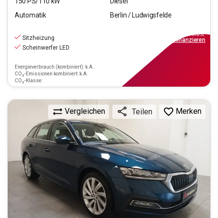
150
PS/
110
kW
Diesel
Automatik
Berlin / Ludwigsfelde
18.790
€
inkl.MwSt.
Sitzheizung
ab
169€
mtl.
finanzieren
Scheinwerfer LED
Energieverbrauch (kombiniert): k.A.
CO₂-Emissionen kombiniert: k.A.
CO₂-Klasse:
Vergleichen
Merken
Teilen