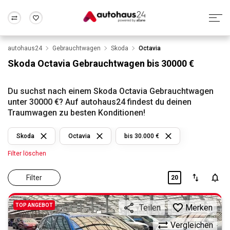
autohaus24
Gebrauchtwagen
Skoda
Octavia
Zum Antrag
Alle Fragen & Antworten
München
Berlin
Skoda Octavia Gebrauchtwagen bis 30000 €
Wir bewerten dein Auto
Rund um die Inzahlungnahme
Frankfurt
Wuppertal
Du suchst nach einem Skoda Octavia Gebrauchtwagen
unter 30000 €? Auf autohaus24 findest du deinen
Traumwagen zu besten Konditionen!
Skoda
Octavia
bis 30.000 €
Filter löschen
Filter
20
TOP ANGEBOT
Merken
Teilen
Vergleichen