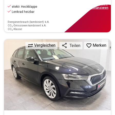
20.880
€
inkl.MwSt.
elektr. Heckklappe
ab
188€
mtl.
finanzieren
Lenkrad heizbar
Energieverbrauch (kombiniert): k.A.
CO₂-Emissionen kombiniert: k.A.
CO₂-Klasse:
Vergleichen
Merken
Teilen