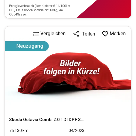
Energieverbrauch (kombiniert): 6.1 l/100km
CO₂-Emissionen kombiniert: 138 g/km
CO₂-Klasse:
Vergleichen
Merken
Teilen
Skoda
Octavia Combi 2.0 TDI DPF Style (EURO 6d)
75.130
km
04/2023