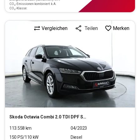
CO₂-Emissionen kombiniert: k.A.
CO₂-Klasse:
Vergleichen
Merken
Teilen
Skoda
Octavia Combi 2.0 TDI DPF Style (EURO 6d)
113.558
km
04/2023
150
PS/
110
kW
Diesel