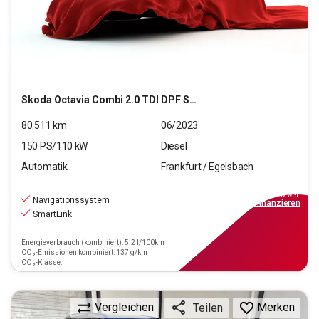
Skoda
Octavia Combi 2.0 TDI DPF Style (EURO 6d)
80.511
km
06/2023
150
PS/
110
kW
Diesel
Automatik
Frankfurt / Egelsbach
22.770
€
inkl.MwSt.
Navigationssystem
ab
205€
mtl.
finanzieren
SmartLink
Energieverbrauch (kombiniert): 5.2 l/100km
CO₂-Emissionen kombiniert: 137 g/km
CO₂-Klasse:
Vergleichen
Merken
Teilen