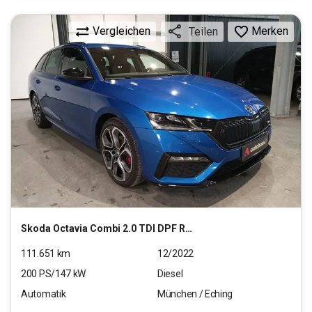
Vergleichen
Merken
Teilen
Skoda
Octavia Combi 2.0 TDI DPF RS Plus 4x4
111.651
km
12/2022
200
PS/
147
kW
Diesel
Automatik
München / Eching
24.660
€