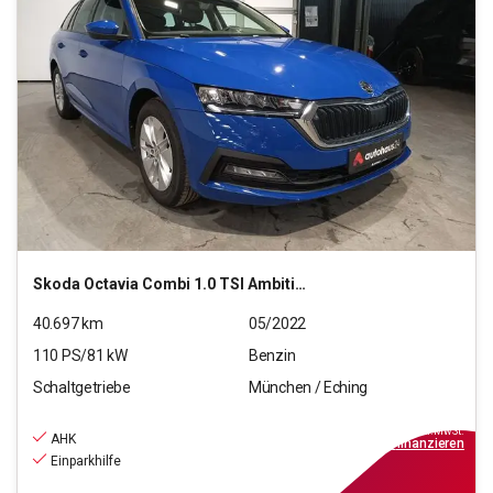
Skoda
Octavia Combi 1.0 TSI Ambition OPF (EURO 6d)
40.697
km
05/2022
110
PS/
81
kW
Benzin
Schaltgetriebe
München / Eching
18.770
€
inkl.MwSt.
AHK
ab
169€
mtl.
finanzieren
Einparkhilfe