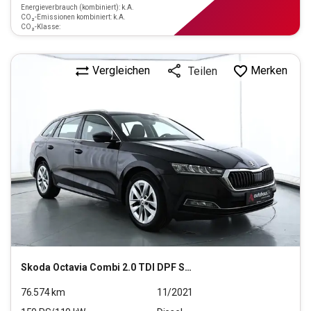
Energieverbrauch (kombiniert): k.A.
CO₂-Emissionen kombiniert: k.A.
CO₂-Klasse:
Vergleichen
Merken
Teilen
Skoda
Octavia Combi 2.0 TDI DPF Style (EURO 6d)
76.574
km
11/2021