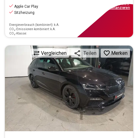
inkl.MwSt.
Apple Car Play
ab
222€
mtl.
finanzieren
Sitzheizung
Energieverbrauch (kombiniert): k.A.
CO₂-Emissionen kombiniert: k.A.
CO₂-Klasse:
Vergleichen
Merken
Teilen