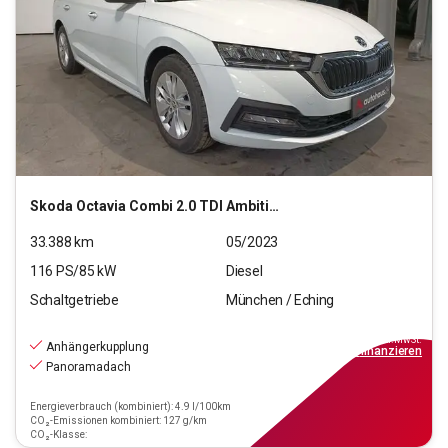
Skoda
Octavia Combi 2.0 TDI Ambition
33.388
km
05/2023
116
PS/
85
kW
Diesel
Schaltgetriebe
München / Eching
20.880
€
inkl.MwSt.
Anhängerkupplung
ab
188€
mtl.
finanzieren
Panoramadach
Energieverbrauch (kombiniert): 4.9 l/100km
CO₂-Emissionen kombiniert: 127 g/km
CO₂-Klasse: