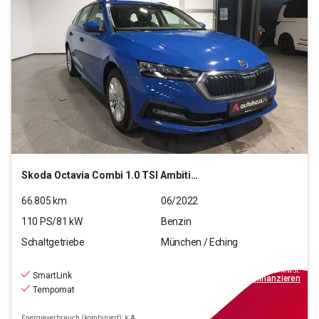
Skoda
Octavia Combi 1.0 TSI Ambition
66.805
km
06/2022
110
PS/
81
kW
Benzin
Schaltgetriebe
München / Eching
17.220
€
inkl.MwSt.
SmartLink
ab
155€
mtl.
finanzieren
Tempomat
Energieverbrauch (kombiniert): k.A.