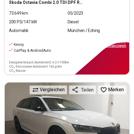
Skoda
Octavia Combi 2.0 TDI DPF RS 4x4
73.649
km
05/2023
200
PS/
147
kW
Diesel
Automatik
München / Eching
24.990
€
inkl.MwSt.
Kessy
ab
225€
mtl.
finanzieren
CarPlay & AndroidAuto
Energieverbrauch (kombiniert): 6.2 l/100km
CO₂-Emissionen kombiniert: 162 g/km
CO₂-Klasse:
Vergleichen
Merken
Teilen