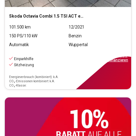
Skoda
Octavia Combi 1.5 TSI ACT e-TEC Style OPF (EU6d)
101.500
km
12/2021
150
PS/
110
kW
Benzin
Automatik
Wuppertal
18.490
€
inkl.MwSt.
Einparkhilfe
ab
167€
mtl.
finanzieren
Sitzheizung
Energieverbrauch (kombiniert): k.A.
CO₂-Emissionen kombiniert: k.A.
CO₂-Klasse: