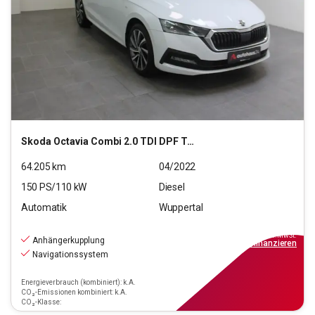
Skoda
Octavia Combi 2.0 TDI DPF Tour OPF( EURO 6d)
64.205
km
04/2022
150
PS/
110
kW
Diesel
Automatik
Wuppertal
24.290
€
inkl.MwSt.
Anhängerkupplung
ab
232€
mtl.
finanzieren
Navigationssystem
Energieverbrauch (kombiniert): k.A.
CO₂-Emissionen kombiniert: k.A.
CO₂-Klasse: