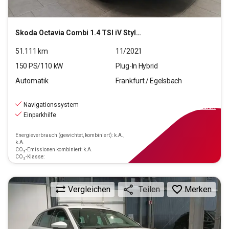
Skoda
Octavia Combi 1.4 TSI iV Style OPF (EURO 6d)
51.111
km
11/2021
150
PS/
110
kW
Plug-In Hybrid
Automatik
Frankfurt / Egelsbach
20.270
€
inkl.MwSt.
Navigationssystem
ab
183€
mtl.
finanzieren
Einparkhilfe
Energieverbrauch (gewichtet, kombiniert): k.A.,
k.A.
CO₂-Emissionen kombiniert: k.A.
CO₂-Klasse:
Vergleichen
Merken
Teilen