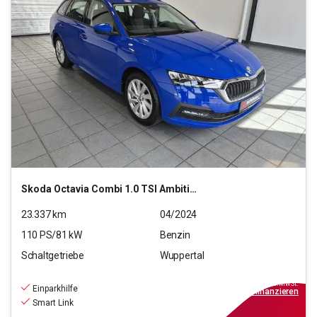
Skoda
Octavia Combi 1.0 TSI Ambition OPF (EURO 6d)
23.337
km
04/2024
110
PS/
81
kW
Benzin
Schaltgetriebe
Wuppertal
22.990
€
inkl.MwSt.
Einparkhilfe
ab
207€
mtl.
finanzieren
Smart Link