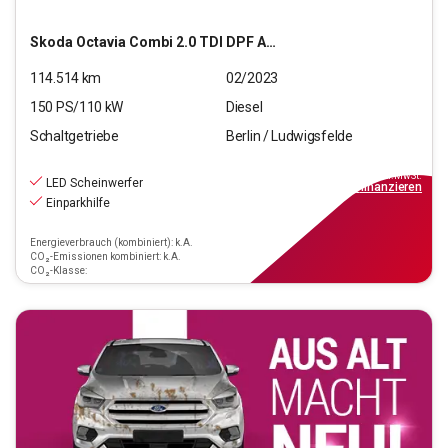
Skoda
Octavia Combi 2.0 TDI DPF Ambition (EURO 6d)
114.514
km
02/2023
150
PS/
110
kW
Diesel
Schaltgetriebe
Berlin / Ludwigsfelde
17.190
€
inkl.MwSt.
LED Scheinwerfer
ab
155€
mtl.
finanzieren
Einparkhilfe
Energieverbrauch (kombiniert): k.A.
CO₂-Emissionen kombiniert: k.A.
CO₂-Klasse: