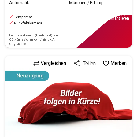
Automatik
München / Eching
16.550
€
inkl.MwSt.
Tempomat
ab
149€
mtl.
finanzieren
Rückfahrkamera
Energieverbrauch (kombiniert): k.A.
CO₂-Emissionen kombiniert: k.A.
CO₂-Klasse:
Vergleichen
Merken
Teilen