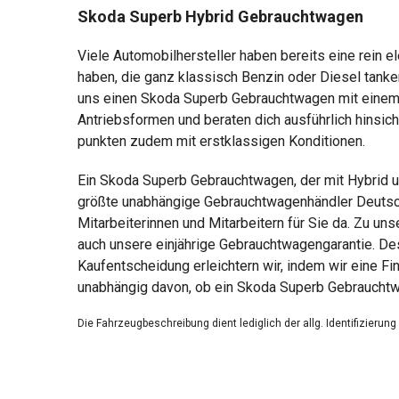
Skoda Superb Hybrid Gebrauchtwagen
Viele Automobilhersteller haben bereits eine rein 
haben, die ganz klassisch Benzin oder Diesel tank
uns einen Skoda Superb Gebrauchtwagen mit einem M
Antriebsformen und beraten dich ausführlich hinsich
punkten zudem mit erstklassigen Konditionen.
Ein Skoda Superb Gebrauchtwagen, der mit Hybrid u
größte unabhängige Gebrauchtwagenhändler Deutschl
Mitarbeiterinnen und Mitarbeitern für Sie da. Zu u
auch unsere einjährige Gebrauchtwagengarantie. De
Kaufentscheidung erleichtern wir, indem wir eine F
unabhängig davon, ob ein Skoda Superb Gebrauchtwa
Die Fahrzeugbeschreibung dient lediglich der allg. Identifizierun
Die Angaben erheben nicht den Anspruch auf Vollständigkeit.
Die gemachten Angaben/Beschreibungen sind unverbindlich und 
Der Verkäufer übernimmt keine Haftung für Tipp u. Datenübermittl
Ausstattungen sind ggfs. gesondert zu prüfen.