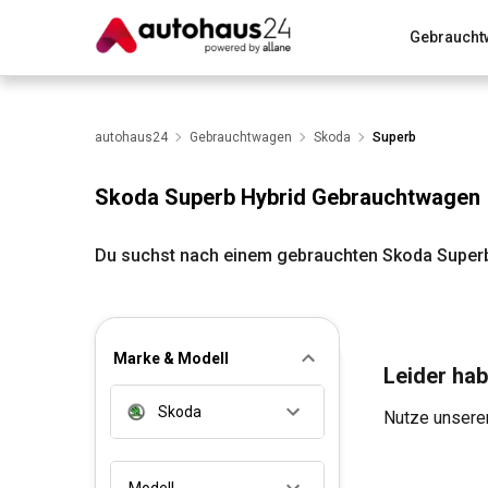
Gebraucht
Zum Antrag
Alle Fragen & Antworten
München
Wir bewerten dein Auto
autohaus24
Gebrauchtwagen
Rund um die Inzahlungnahme
Skoda
Superb
Skoda Superb Hybrid Gebrauchtwagen
Du suchst nach einem gebrauchten Skoda Superb
Marke & Modell
Leider hab
Skoda
Nutze unseren
Modell