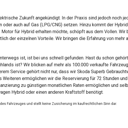
elektrische Zukunft angekündigt. In der Praxis sind jedoch noch
en oder auch auf Gas (LPG/CNG) setzen. Hinzu kommt der Hybrid 
otor für Hybrid erhalten möchte, schöpft aus dem Vollen. Wir b
tlich der einzelnen Vorteile. Wir bringen die Erfahrung von meh
nterwegs ist, ist bei uns schnell gefunden. Hast du schon geh
ands ist? Wir blicken auf mehr als 100.000 verkaufte Fahrzeug 
nserem Service gehört nicht nur, dass wir Skoda Superb Gebrauch
s Weiteren ermöglichen wir die Reservierung für 72 Stunden und 
inanzierung zu günstigen monatlichen Raten ermöglichen und selb
gen Hybrid oder einen anderen Kraftstoff benötigt.
g des Fahrzeuges und stellt keine Zusicherung im kaufrechtlichen Sinn dar.
dienen nicht als zugesicherte Eigenschaften.
ungsfehler.