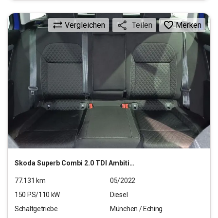
Vergleichen
Merken
Teilen
Skoda
Superb Combi 2.0 TDI Ambition
77.131
km
05/2022
150
PS/
110
kW
Diesel
Schaltgetriebe
München / Eching