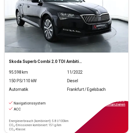
Skoda
Superb Combi 2.0 TDI Ambition (EURO 6d)
95.598
km
11/2022
150
PS/
110
kW
Diesel
Automatik
Frankfurt / Egelsbach
19.550
€
inkl.MwSt.
Navigationssystem
ab
176€
mtl.
finanzieren
ACC
Energieverbrauch (kombiniert): 5.8 l/100km
CO₂-Emissionen kombiniert: 151 g/km
CO₂-Klasse: