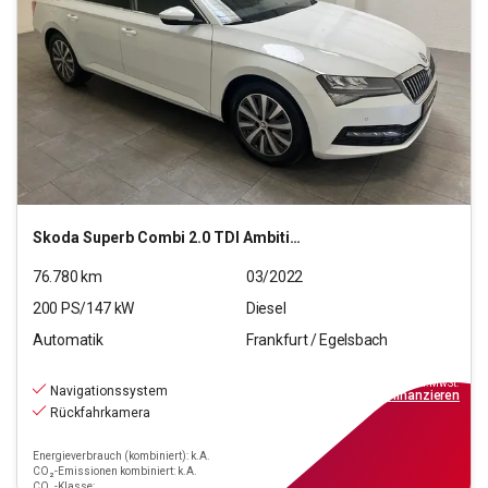
Skoda
Superb Combi 2.0 TDI Ambition (EURO 6d)
76.780
km
03/2022
200
PS/
147
kW
Diesel
Automatik
Frankfurt / Egelsbach
25.890
€
inkl.MwSt.
Navigationssystem
ab
233€
mtl.
finanzieren
Rückfahrkamera
Energieverbrauch (kombiniert): k.A.
CO₂-Emissionen kombiniert: k.A.
CO₂-Klasse: