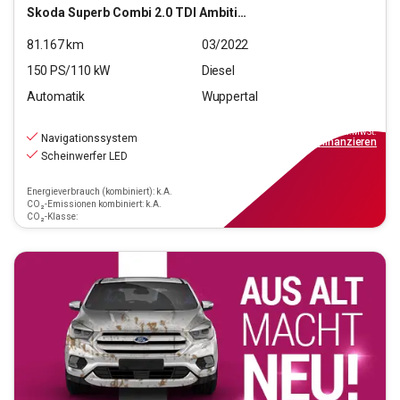
Skoda
Superb Combi 2.0 TDI Ambition (EURO 6d)
81.167
km
03/2022
150
PS/
110
kW
Diesel
Automatik
Wuppertal
20.990
€
inkl.MwSt.
Navigationssystem
ab
189€
mtl.
finanzieren
Scheinwerfer LED
Energieverbrauch (kombiniert): k.A.
CO₂-Emissionen kombiniert: k.A.
CO₂-Klasse: