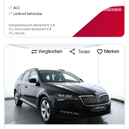
20.550
€
inkl.MwSt.
ACC
ab
239€
mtl.
finanzieren
Lenkrad beheizbar
Energieverbrauch (kombiniert): k.A.
CO₂-Emissionen kombiniert: k.A.
CO₂-Klasse:
Vergleichen
Merken
Teilen