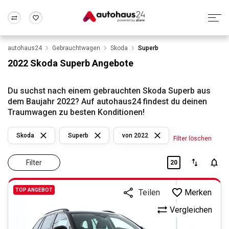
autohaus24
Gebrauchtwagen
Skoda
Superb
Zum Antrag
Alle Fragen & Antworten
München
Berlin
2022 Skoda Superb Angebote
Wir bewerten dein Auto
Rund um die Inzahlungnahme
Frankfurt
Wuppertal
Du suchst nach einem gebrauchten Skoda Superb aus
dem Baujahr 2022? Auf autohaus24 findest du deinen
Traumwagen zu besten Konditionen!
Skoda
Superb
von 2022
Filter löschen
Filter
20
TOP ANGEBOT
Merken
Teilen
Vergleichen