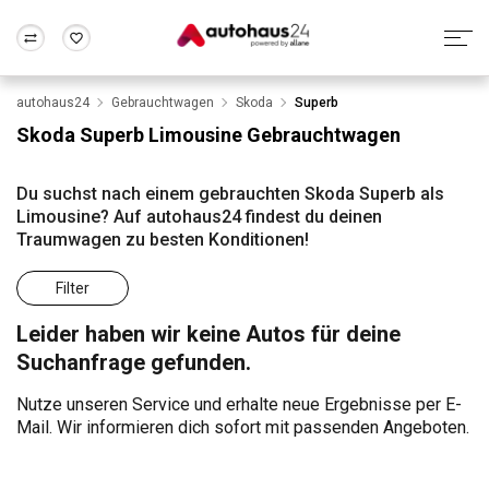
autohaus24
Gebrauchtwagen
Skoda
Superb
Zum Antrag
Alle Fragen & Antworten
München
Berlin
Skoda Superb Limousine Gebrauchtwagen
Wir bewerten dein Auto
Rund um die Inzahlungnahme
Frankfurt
Wuppertal
Du suchst nach einem gebrauchten Skoda Superb als
Limousine? Auf autohaus24 findest du deinen
Traumwagen zu besten Konditionen!
Filter
Leider haben wir keine Autos für deine
Suchanfrage gefunden.
Nutze unseren Service und erhalte neue Ergebnisse per E-
Mail. Wir informieren dich sofort mit passenden Angeboten.