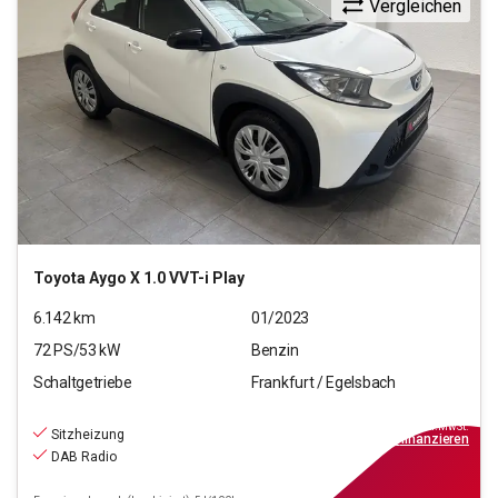
Vergleichen
Toyota
Aygo X 1.0 VVT-i Play
6.142
km
01/2023
72
PS/
53
kW
Benzin
Schaltgetriebe
Frankfurt / Egelsbach
14.870
€
inkl.MwSt.
Sitzheizung
ab
134€
mtl.
finanzieren
DAB Radio