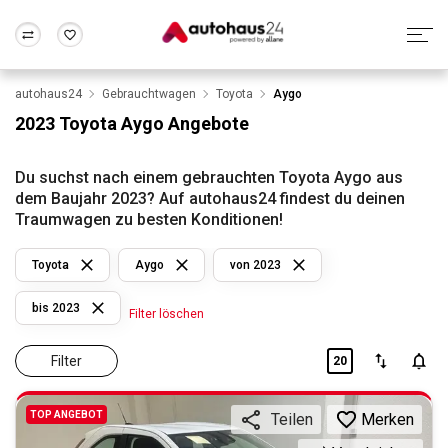
autohaus24
Gebrauchtwagen
Toyota
Aygo
Zum Antrag
Alle Fragen & Antworten
München
Berlin
2023 Toyota Aygo Angebote
Wir bewerten dein Auto
Rund um die Inzahlungnahme
Frankfurt
Wuppertal
Du suchst nach einem gebrauchten Toyota Aygo aus
dem Baujahr 2023? Auf autohaus24 findest du deinen
Traumwagen zu besten Konditionen!
Toyota
Aygo
von 2023
bis 2023
Filter löschen
Filter
20
TOP ANGEBOT
Merken
Teilen