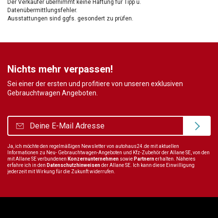
Der Verkäufer übernimmt keine Haftung für Tipp u.
Datenübermittlungsfehler.
Ausstattungen sind ggfs. gesondert zu prüfen.
Nichts mehr verpassen!
Sei einer der ersten und profitiere von unseren exklusiven
Gebrauchtwagen Angeboten.
Ja, ich möchte den regelmäßigen Newsletter von autohaus24.de mit aktuellen
Informationen zu Neu- Gebrauchtwagen-Angeboten und Kfz-Zubehör der Allane SE, von den
mit Allane SE verbundenen
Konzernunternehmen
sowie
Partnern
erhalten. Näheres
erfahre ich in den
Datenschutzhinweisen
der Allane SE. Ich kann diese Einwilligung
jederzeit mit Wirkung für die Zukunft widerrufen.