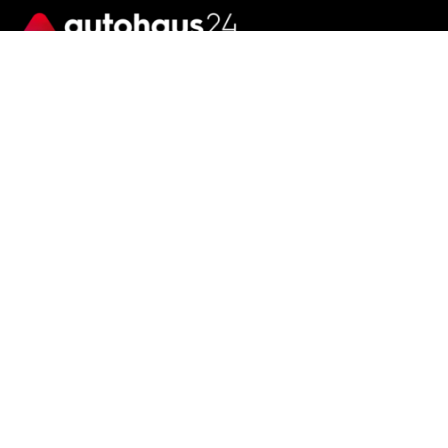
Wir sind immer für dich da
Tel.:
+49 89 70 80 84 84
E-Mail:
info@autohaus24.de
Über uns
Über Uns
Karriere
Kontakt
Gebrauchtwagen
Automarken
Ratgeber