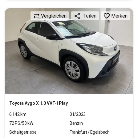
Vergleichen
Merken
Teilen
Toyota
Aygo X 1.0 VVT-i Play
6.142
km
01/2023
72
PS/
53
kW
Benzin
Schaltgetriebe
Frankfurt / Egelsbach