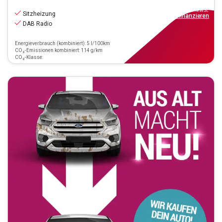
14.870
€
inkl.MwSt.
Sitzheizung
ab
134€
mtl.
finanzieren
DAB Radio
Energieverbrauch (kombiniert): 5 l/100km
CO₂-Emissionen kombiniert: 114 g/km
CO₂-Klasse: