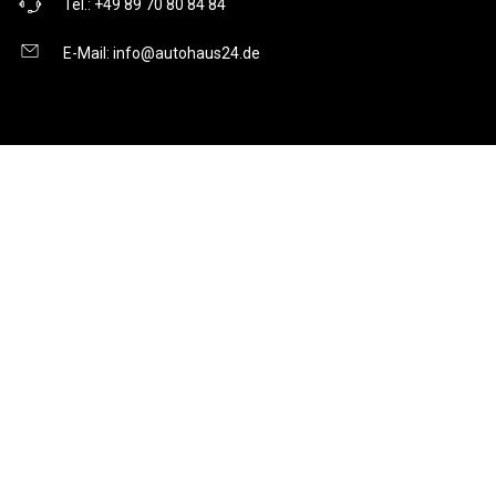
Tel.:
+49 89 70 80 84 84
E-Mail:
info@autohaus24.de
Über uns
Über Uns
Karriere
Kontakt
Gebrauchtwagen
Automarken
Ratgeber
Auto Leasing
Inzahlungnahme
Barrierefreiheitserklärung
Folge uns