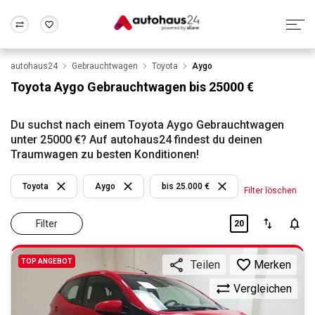
autohaus24
Gebrauchtwagen
Toyota
Aygo
Zum Antrag
Alle Fragen & Antworten
München
Berlin
Toyota Aygo Gebrauchtwagen bis 25000 €
Wir bewerten dein Auto
Rund um die Inzahlungnahme
Frankfurt
Wuppertal
Du suchst nach einem Toyota Aygo Gebrauchtwagen
unter 25000 €? Auf autohaus24 findest du deinen
Traumwagen zu besten Konditionen!
Toyota
Aygo
bis 25.000 €
Filter löschen
Filter
20
TOP ANGEBOT
Merken
Teilen
Vergleichen