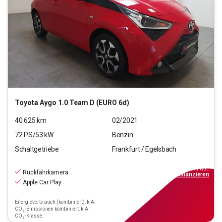
Toyota
Aygo 1.0 Team D (EURO 6d)
40.625
km
02/2021
72
PS/
53
kW
Benzin
Schaltgetriebe
Frankfurt / Egelsbach
10.470
€
inkl.MwSt.
Rückfahrkamera
ab
95€
mtl.
finanzieren
Apple Car Play
Energieverbrauch (kombiniert): k.A.
CO₂-Emissionen kombiniert: k.A.
CO₂-Klasse: