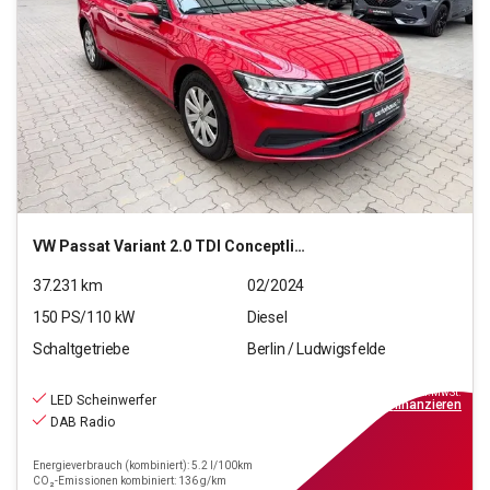
VW
Passat Variant 2.0 TDI Conceptline (EURO 6d)
37.231
km
02/2024
150
PS/
110
kW
Diesel
Schaltgetriebe
Berlin / Ludwigsfelde
21.490
€
inkl.MwSt.
LED Scheinwerfer
ab
194€
mtl.
finanzieren
DAB Radio
Energieverbrauch (kombiniert): 5.2 l/100km
CO₂-Emissionen kombiniert: 136 g/km