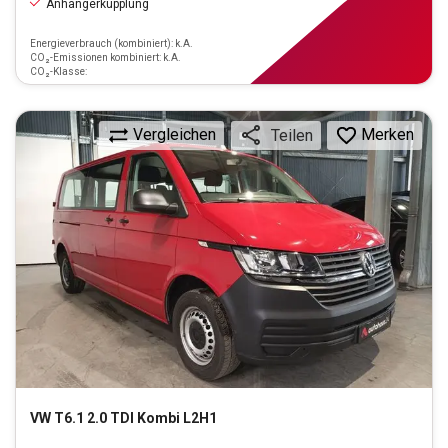
Anhängerkupplung
Energieverbrauch (kombiniert): k.A.
CO₂-Emissionen kombiniert: k.A.
CO₂-Klasse:
Vergleichen
Merken
Teilen
VW
T6.1 2.0 TDI Kombi L2H1