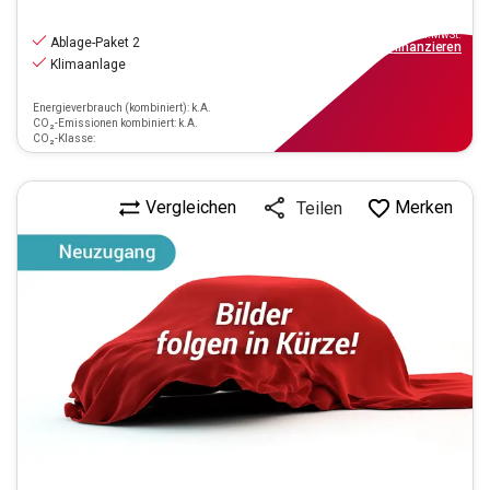
16.390
€
inkl.MwSt.
Ablage-Paket 2
ab
148€
mtl.
finanzieren
Klimaanlage
Energieverbrauch (kombiniert): k.A.
CO₂-Emissionen kombiniert: k.A.
CO₂-Klasse:
Vergleichen
Merken
Teilen