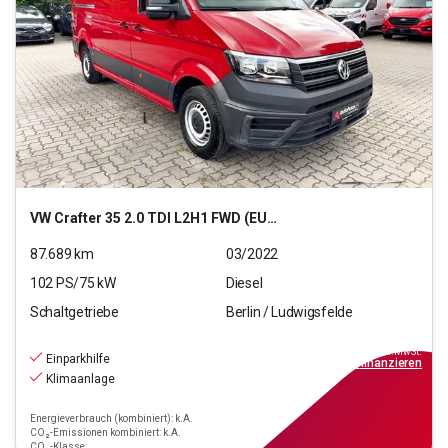
VW
Crafter 35 2.0 TDI L2H1 FWD (EURO 6d)
87.689
km
03/2022
102
PS/
75
kW
Diesel
Schaltgetriebe
Berlin / Ludwigsfelde
16.290
€
inkl.MwSt.
Einparkhilfe
ab
147€
mtl.
finanzieren
Klimaanlage
Energieverbrauch (kombiniert): k.A.
CO₂-Emissionen kombiniert: k.A.
CO₂-Klasse: