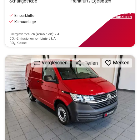
Schaltgetriebe
Frankfurt / Egelsbach
17.470
€
inkl.MwSt.
Einparkhilfe
ab
158€
mtl.
finanzieren
Klimaanlage
Energieverbrauch (kombiniert): k.A.
CO₂-Emissionen kombiniert: k.A.
CO₂-Klasse:
Vergleichen
Merken
Teilen