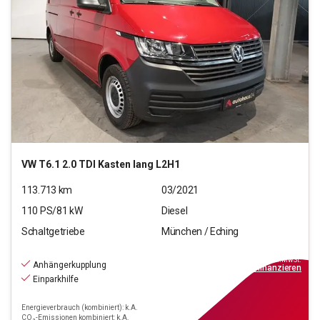
VW
T6.1 2.0 TDI Kasten lang L2H1
113.713
km
03/2021
110
PS/
81
kW
Diesel
Schaltgetriebe
München / Eching
16.770
€
inkl.MwSt.
Anhängerkupplung
ab
151€
mtl.
finanzieren
Einparkhilfe
Energieverbrauch (kombiniert): k.A.
CO₂-Emissionen kombiniert: k.A.