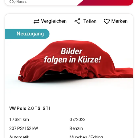
CO₂-Klasse:
Vergleichen
Merken
Teilen
VW
Polo 2.0 TSI GTI
17.381
km
07/2023
207
PS/
152
kW
Benzin
Automatik
München / Eching