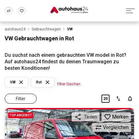
autohaus24
Gebrauchtwagen
VW
Zum Antrag
Alle Fragen & Antworten
München
Berlin
VW Gebrauchtwagen in Rot
Wir bewerten dein Auto
Rund um die Inzahlungnahme
Frankfurt
Wuppertal
Du suchst nach einem gebrauchten VW model in Rot?
Auf autohaus24 findest du deinen Traumwagen zu
besten Konditionen!
VW
Rot
Filter löschen
Filter
20
TOP ANGEBOT
Merken
Teilen
Vergleichen