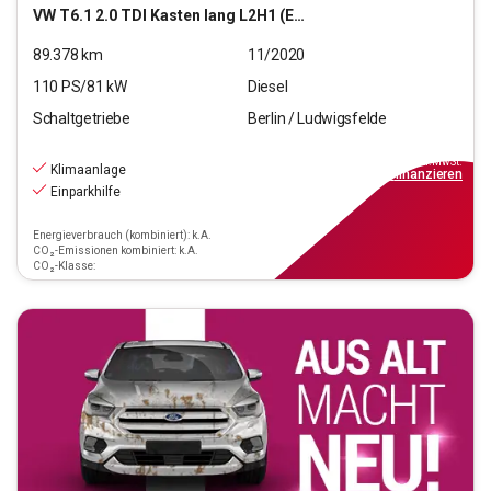
VW
T6.1 2.0 TDI Kasten lang L2H1 (EURO 6d-TEMP)
89.378
km
11/2020
110
PS/
81
kW
Diesel
Schaltgetriebe
Berlin / Ludwigsfelde
15.440
€
inkl.MwSt.
Klimaanlage
ab
139€
mtl.
finanzieren
Einparkhilfe
Energieverbrauch (kombiniert): k.A.
CO₂-Emissionen kombiniert: k.A.
CO₂-Klasse: