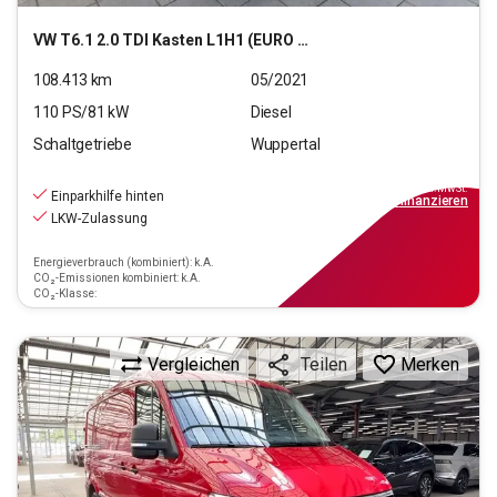
VW
T6.1 2.0 TDI Kasten L1H1 (EURO 6d-TEMP)
108.413
km
05/2021
110
PS/
81
kW
Diesel
Schaltgetriebe
Wuppertal
17.890
€
inkl.MwSt.
Einparkhilfe hinten
ab
161€
mtl.
finanzieren
LKW-Zulassung
Energieverbrauch (kombiniert): k.A.
CO₂-Emissionen kombiniert: k.A.
CO₂-Klasse:
Vergleichen
Merken
Teilen