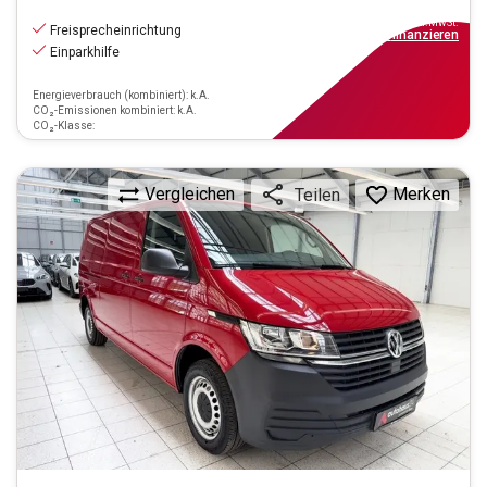
15.290
€
inkl.MwSt.
Freisprecheinrichtung
ab
138€
mtl.
finanzieren
Einparkhilfe
Energieverbrauch (kombiniert): k.A.
CO₂-Emissionen kombiniert: k.A.
CO₂-Klasse:
Vergleichen
Merken
Teilen