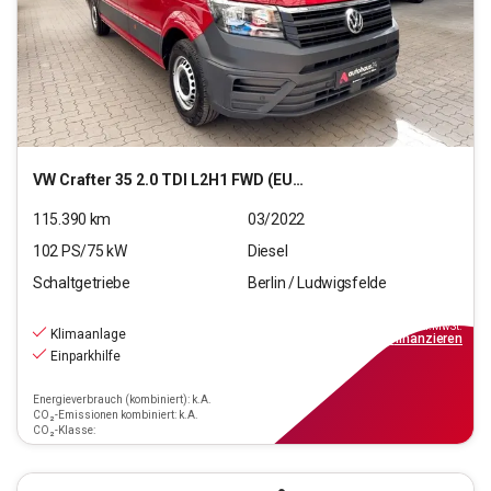
VW
Crafter 35 2.0 TDI L2H1 FWD (EURO 6d)
115.390
km
03/2022
102
PS/
75
kW
Diesel
Schaltgetriebe
Berlin / Ludwigsfelde
17.990
€
inkl.MwSt.
Klimaanlage
ab
162€
mtl.
finanzieren
Einparkhilfe
Energieverbrauch (kombiniert): k.A.
CO₂-Emissionen kombiniert: k.A.
CO₂-Klasse: