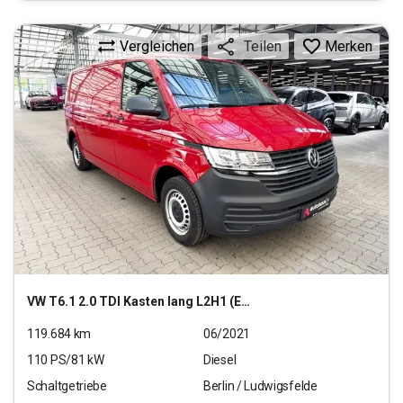
Vergleichen
Merken
Teilen
VW
T6.1 2.0 TDI Kasten lang L2H1 (EURO 6d)
119.684
km
06/2021
110
PS/
81
kW
Diesel
Schaltgetriebe
Berlin / Ludwigsfelde