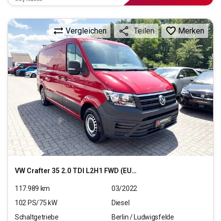
Vergleichen
Merken
Teilen
VW
Crafter 35 2.0 TDI L2H1 FWD (EURO 6d)
117.989
km
03/2022
102
PS/
75
kW
Diesel
Schaltgetriebe
Berlin / Ludwigsfelde