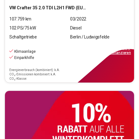
VW
Crafter 35 2.0 TDI L2H1 FWD (EURO 6d)
107.759
km
03/2022
102
PS/
75
kW
Diesel
Schaltgetriebe
Berlin / Ludwigsfelde
16.590
€
inkl.MwSt.
Klimaanlage
ab
150€
mtl.
finanzieren
Einparkhilfe
Energieverbrauch (kombiniert): k.A.
CO₂-Emissionen kombiniert: k.A.
CO₂-Klasse: