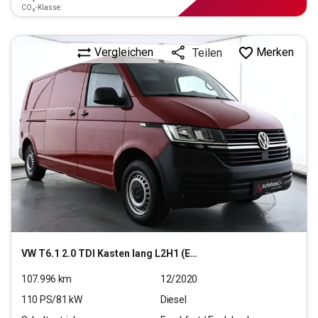
CO₂-Klasse:
Vergleichen
Merken
Teilen
VW
T6.1 2.0 TDI Kasten lang L2H1 (EURO 6d-TEMP)
107.996
km
12/2020
110
PS/
81
kW
Diesel