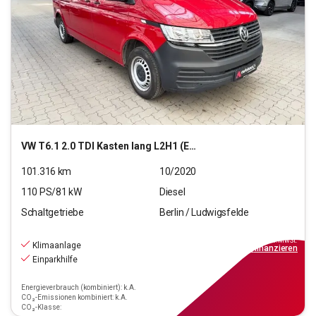
VW
T6.1 2.0 TDI Kasten lang L2H1 (EURO 6d-TEMP)
101.316
km
10/2020
110
PS/
81
kW
Diesel
Schaltgetriebe
Berlin / Ludwigsfelde
12.990
€
inkl.MwSt.
Klimaanlage
ab
117€
mtl.
finanzieren
Einparkhilfe
Energieverbrauch (kombiniert): k.A.
CO₂-Emissionen kombiniert: k.A.
CO₂-Klasse: