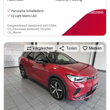
23.440
€
inkl.MwSt.
Panorama Schiebedach
ab
269€
mtl.
finanzieren
IQ.Light Matrix LED
Energieverbrauch (kombiniert): 6.8 l/100km
CO₂-Emissionen kombiniert: 153 g/km
CO₂-Klasse:
Vergleichen
Merken
Teilen