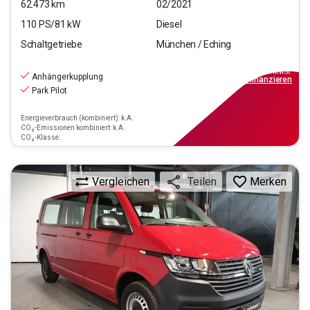
62.473
km
02/2021
110
PS/
81
kW
Diesel
Schaltgetriebe
München / Eching
20.550
€
inkl.MwSt.
Anhängerkupplung
ab
185€
mtl.
finanzieren
Park Pilot
Energieverbrauch (kombiniert): k.A.
CO₂-Emissionen kombiniert: k.A.
CO₂-Klasse:
Vergleichen
Merken
Teilen