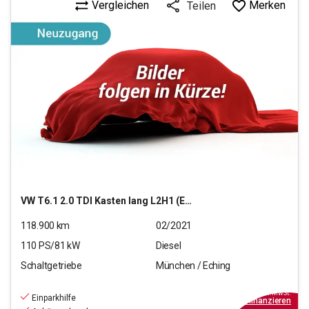
Vergleichen
Merken
Teilen
VW
T6.1 2.0 TDI Kasten lang L2H1 (EURO 6d-TEMP)
118.900
km
02/2021
110
PS/
81
kW
Diesel
Schaltgetriebe
München / Eching
18.550
€
inkl.MwSt.
Einparkhilfe
ab
209€
mtl.
finanzieren