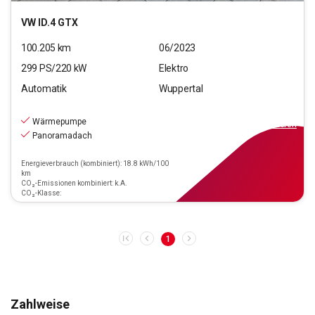
VW
ID.4 GTX
100.205
km
06/2023
299
PS/
220
kW
Elektro
Automatik
Wuppertal
28.790
€
inkl.MwSt.
Wärmepumpe
ab
249€
mtl.
finanzieren
Panoramadach
Energieverbrauch (kombiniert): 18.8 kWh/100
km
CO₂-Emissionen kombiniert: k.A.
CO₂-Klasse:
1
Zahlweise