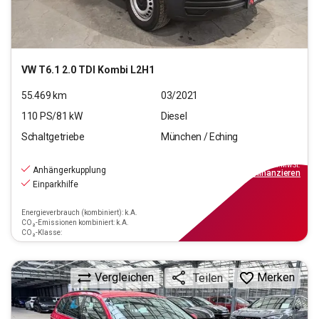
VW
T6.1 2.0 TDI Kombi L2H1
55.469
km
03/2021
110
PS/
81
kW
Diesel
Schaltgetriebe
München / Eching
20.770
€
inkl.MwSt.
Anhängerkupplung
ab
187€
mtl.
finanzieren
Einparkhilfe
Energieverbrauch (kombiniert): k.A.
CO₂-Emissionen kombiniert: k.A.
CO₂-Klasse:
Vergleichen
Merken
Teilen