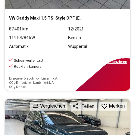
VW
Caddy Maxi 1.5 TSI Style OPF (EURO 6d)
87.401
km
12/2021
114
PS/
84
kW
Benzin
Automatik
Wuppertal
26.490
€
inkl.MwSt.
Scheinwerfer LED
ab
239€
mtl.
finanzieren
Rückfahrkamera
Energieverbrauch (kombiniert): k.A.
CO₂-Emissionen kombiniert: k.A.
CO₂-Klasse:
Vergleichen
Merken
Teilen