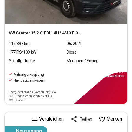
VW
Crafter 35 2.0 TDI L4H2 4MOTION (EURO 6d-TEMP)
115.897
km
06/2021
177
PS/
130
kW
Diesel
Schaltgetriebe
München / Eching
22.970
€
inkl.MwSt.
Anhängerkupplung
ab
207€
mtl.
finanzieren
Navigationssystem
Energieverbrauch (kombiniert): k.A.
CO₂-Emissionen kombiniert: k.A.
CO₂-Klasse:
Vergleichen
Merken
Teilen