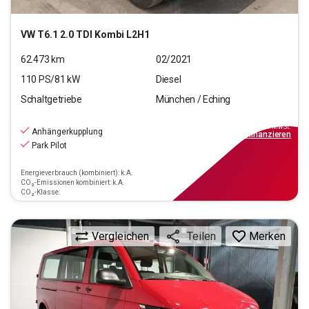
VW
T6.1 2.0 TDI Kombi L2H1
62.473
km
02/2021
110
PS/
81
kW
Diesel
Schaltgetriebe
München / Eching
20.550
€
inkl.MwSt.
Anhängerkupplung
ab
185€
mtl.
finanzieren
Park Pilot
Energieverbrauch (kombiniert): k.A.
CO₂-Emissionen kombiniert: k.A.
CO₂-Klasse:
Vergleichen
Merken
Teilen