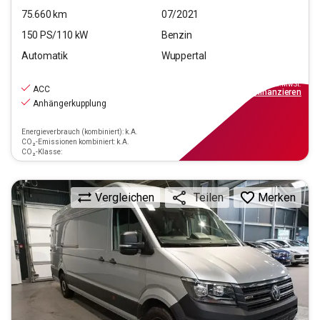
75.660
km
07/2021
150
PS/
110
kW
Benzin
Automatik
Wuppertal
22.290
€
inkl.MwSt.
ACC
ab
201€
mtl.
finanzieren
Anhängerkupplung
Energieverbrauch (kombiniert): k.A.
CO₂-Emissionen kombiniert: k.A.
CO₂-Klasse:
Vergleichen
Merken
Teilen