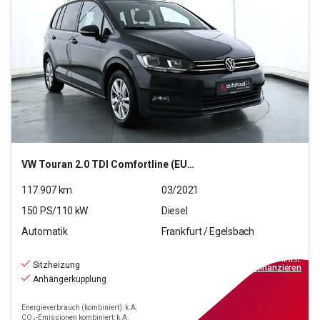
VW
Touran 2.0 TDI Comfortline (EURO 6d)
117.907
km
03/2021
150
PS/
110
kW
Diesel
Automatik
Frankfurt / Egelsbach
18.970
€
inkl.MwSt.
Sitzheizung
ab
171€
mtl.
finanzieren
Anhängerkupplung
Energieverbrauch (kombiniert): k.A.
CO₂-Emissionen kombiniert: k.A.