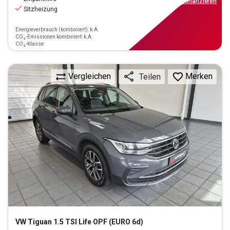
ab
197€
mtl.
finanzieren
Sitzheizung
Energieverbrauch (kombiniert): k.A.
CO₂-Emissionen kombiniert: k.A.
CO₂-Klasse:
Vergleichen
Merken
Teilen
VW
Tiguan 1.5 TSI Life OPF (EURO 6d)