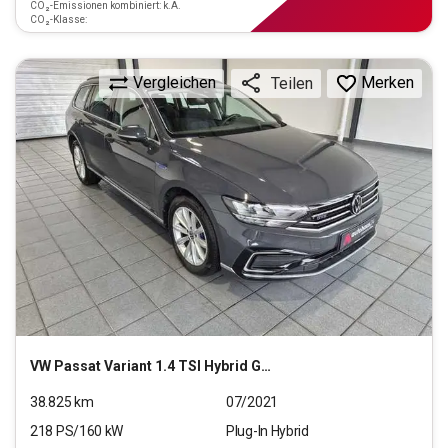
CO₂-Emissionen kombiniert: k.A.
CO₂-Klasse:
Vergleichen
Merken
Teilen
VW
Passat Variant 1.4 TSI Hybrid GTE (EURO 6d)
38.825
km
07/2021
218
PS/
160
kW
Plug-In Hybrid