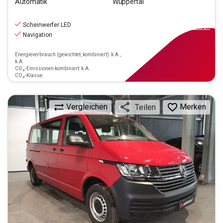
Automatik
Wuppertal
19.390
€
inkl.MwSt.
Scheinwerfer LED
ab
175€
mtl.
finanzieren
Navigation
Energieverbrauch (gewichtet, kombiniert): k.A.,
k.A.
CO₂-Emissionen kombiniert: k.A.
CO₂-Klasse:
Vergleichen
Merken
Teilen