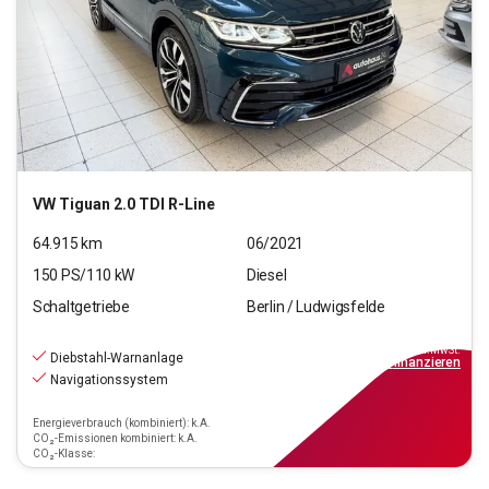
VW
Tiguan 2.0 TDI R-Line
64.915
km
06/2021
150
PS/
110
kW
Diesel
Schaltgetriebe
Berlin / Ludwigsfelde
27.990
€
inkl.MwSt.
Diebstahl-Warnanlage
ab
252€
mtl.
finanzieren
Navigationssystem
Energieverbrauch (kombiniert): k.A.
CO₂-Emissionen kombiniert: k.A.
CO₂-Klasse: