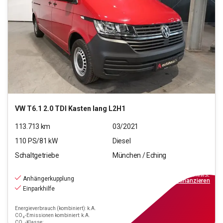
VW
T6.1 2.0 TDI Kasten lang L2H1
113.713
km
03/2021
110
PS/
81
kW
Diesel
Schaltgetriebe
München / Eching
16.770
€
inkl.MwSt.
Anhängerkupplung
ab
151€
mtl.
finanzieren
Einparkhilfe
Energieverbrauch (kombiniert): k.A.
CO₂-Emissionen kombiniert: k.A.
CO₂-Klasse: