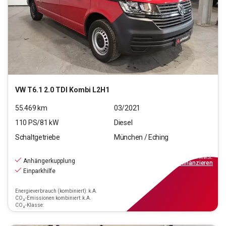
VW
T6.1 2.0 TDI Kombi L2H1
55.469
km
03/2021
110
PS/
81
kW
Diesel
Schaltgetriebe
München / Eching
20.770
€
inkl.MwSt.
Anhängerkupplung
ab
187€
mtl.
finanzieren
Einparkhilfe
Energieverbrauch (kombiniert): k.A.
CO₂-Emissionen kombiniert: k.A.
CO₂-Klasse: