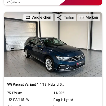
CO₂-Klasse:
Vergleichen
Merken
Teilen
VW
Passat Variant 1.4 TSI Hybrid GTE (EURO 6d)
75.179
km
11/2021
156
PS/
115
kW
Plug-In Hybrid