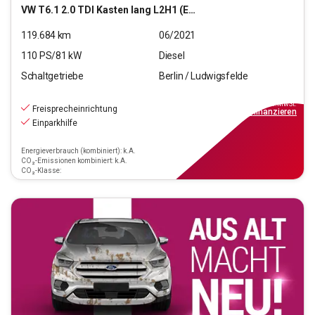
VW
T6.1 2.0 TDI Kasten lang L2H1 (EURO 6d)
119.684
km
06/2021
110
PS/
81
kW
Diesel
Schaltgetriebe
Berlin / Ludwigsfelde
15.290
€
inkl.MwSt.
Freisprecheinrichtung
ab
138€
mtl.
finanzieren
Einparkhilfe
Energieverbrauch (kombiniert): k.A.
CO₂-Emissionen kombiniert: k.A.
CO₂-Klasse: