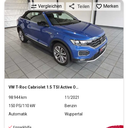
Vergleichen
Merken
Teilen
VW
T-Roc Cabriolet 1.5 TSI Active OPF (EURO 6d)
98.944
km
11/2021
150
PS/
110
kW
Benzin
Automatik
Wuppertal
21.890
€
inkl.MwSt.
Einparkhilfe