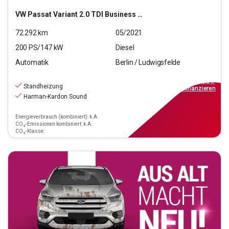
VW
Passat Variant 2.0 TDI Business (EURO 6d)
72.292
km
05/2021
200
PS/
147
kW
Diesel
Automatik
Berlin / Ludwigsfelde
23.890
€
inkl.MwSt.
Standheizung
ab
215€
mtl.
finanzieren
Harman-Kardon Sound
Energieverbrauch (kombiniert): k.A.
CO₂-Emissionen kombiniert: k.A.
CO₂-Klasse: