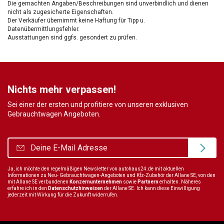
Die gemachten Angaben/Beschreibungen sind unverbindlich und dienen
nicht als zugesicherte Eigenschaften.
Der Verkäufer übernimmt keine Haftung für Tipp u.
Datenübermittlungsfehler.
Ausstattungen sind ggfs. gesondert zu prüfen.
Nichts mehr verpassen!
Sei einer der ersten und profitiere von unseren exklusiven
Gebrauchtwagen Angeboten.
Ja, ich möchte den regelmäßigen Newsletter von autohaus24.de mit aktuellen
Informationen zu Neu- Gebrauchtwagen-Angeboten und Kfz-Zubehör der Allane SE, von den
mit Allane SE verbundenen
Konzernunternehmen
sowie
Partnern
erhalten. Näheres
erfahre ich in den
Datenschutzhinweisen
der Allane SE. Ich kann diese Einwilligung
jederzeit mit Wirkung für die Zukunft widerrufen.