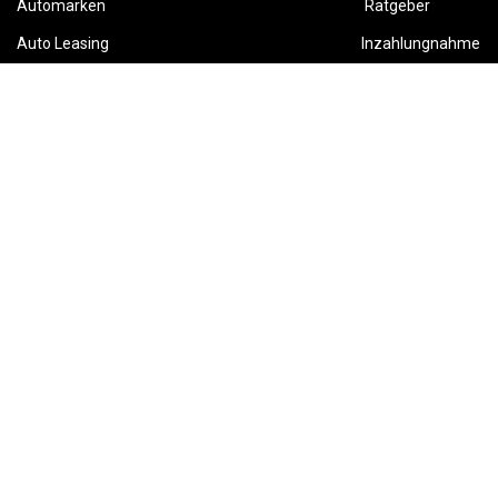
Automarken
Ratgeber
Auto Leasing
Inzahlungnahme
Barrierefreiheitserklärung
Folge uns
This site is protected by reCAPTCHA and the Google
Privacy Policy
and
Terms of Service
apply.
Karriere
AGB
Widerruf
Datenschutz
Impressum
Powered by