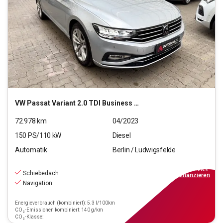
VW
Passat Variant 2.0 TDI Business (EURO 6d)
72.978
km
04/2023
150
PS/
110
kW
Diesel
Automatik
Berlin / Ludwigsfelde
20.940
€
inkl.MwSt.
Schiebedach
ab
189€
mtl.
finanzieren
Navigation
Energieverbrauch (kombiniert): 5.3 l/100km
CO₂-Emissionen kombiniert: 140 g/km
CO₂-Klasse: