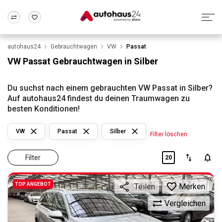
autohaus24
Gebrauchtwagen
VW
Passat
Zum Antrag
Alle Fragen & Antworten
München
Berlin
VW Passat Gebrauchtwagen in Silber
Wir bewerten dein Auto
Rund um die Inzahlungnahme
Frankfurt
Wuppertal
Du suchst nach einem gebrauchten VW Passat in Silber?
Auf autohaus24 findest du deinen Traumwagen zu
besten Konditionen!
VW
Passat
Silber
Filter löschen
Filter
20
TOP ANGEBOT
Merken
Teilen
Vergleichen