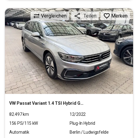
Vergleichen
Merken
Teilen
VW
Passat Variant 1.4 TSI Hybrid GTE (EURO 6d)
82.497
km
12/2022
156
PS/
115
kW
Plug-In Hybrid
Automatik
Berlin / Ludwigsfelde