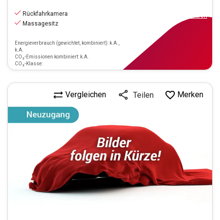
18.890
€
inkl.MwSt.
Rückfahrkamera
ab
170€
mtl.
finanzieren
Massagesitz
Energieverbrauch (gewichtet, kombiniert): k.A.,
k.A.
CO₂-Emissionen kombiniert: k.A.
CO₂-Klasse:
Vergleichen
Merken
Teilen