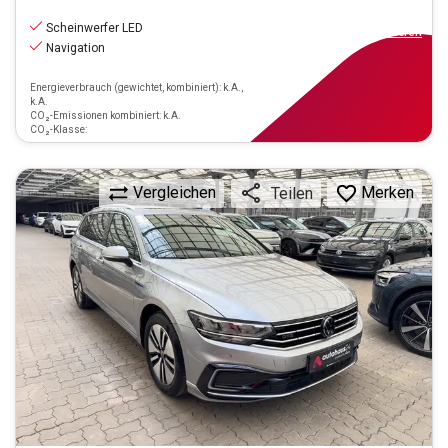
19.390
€
inkl.MwSt.
Scheinwerfer LED
ab
175€
mtl.
finanzieren
Navigation
Energieverbrauch (gewichtet, kombiniert): k.A.,
k.A.
CO₂-Emissionen kombiniert: k.A.
CO₂-Klasse:
Vergleichen
Merken
Teilen