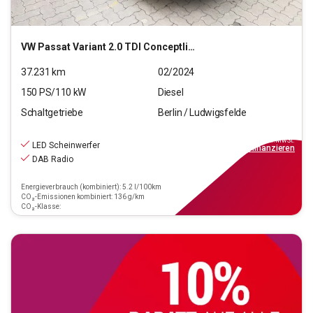
VW
Passat Variant 2.0 TDI Conceptline (EURO 6d)
37.231
km
02/2024
150
PS/
110
kW
Diesel
Schaltgetriebe
Berlin / Ludwigsfelde
21.490
€
inkl.MwSt.
LED Scheinwerfer
ab
194€
mtl.
finanzieren
DAB Radio
Energieverbrauch (kombiniert): 5.2 l/100km
CO₂-Emissionen kombiniert: 136 g/km
CO₂-Klasse: