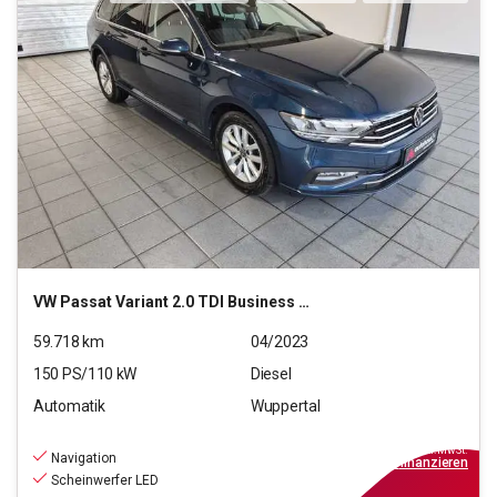
VW
Passat Variant 2.0 TDI Business (EURO 6d)
59.718
km
04/2023
150
PS/
110
kW
Diesel
Automatik
Wuppertal
21.490
€
inkl.MwSt.
Navigation
ab
194€
mtl.
finanzieren
Scheinwerfer LED