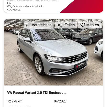
k.A.
CO₂-Emissionen kombiniert: k.A.
CO₂-Klasse:
Vergleichen
Merken
Teilen
VW
Passat Variant 2.0 TDI Business (EURO 6d)
72.978
km
04/2023