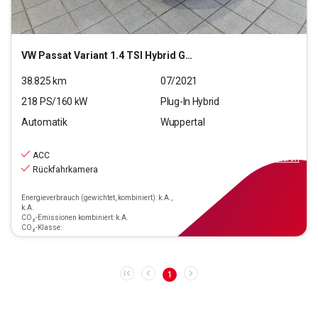
VW
Passat Variant 1.4 TSI Hybrid GTE (EURO 6d)
38.825
km
07/2021
218
PS/
160
kW
Plug-In Hybrid
Automatik
Wuppertal
23.990
€
inkl.MwSt.
ACC
ab
216€
mtl.
finanzieren
Rückfahrkamera
Energieverbrauch (gewichtet, kombiniert): k.A.,
k.A.
CO₂-Emissionen kombiniert: k.A.
CO₂-Klasse:
1