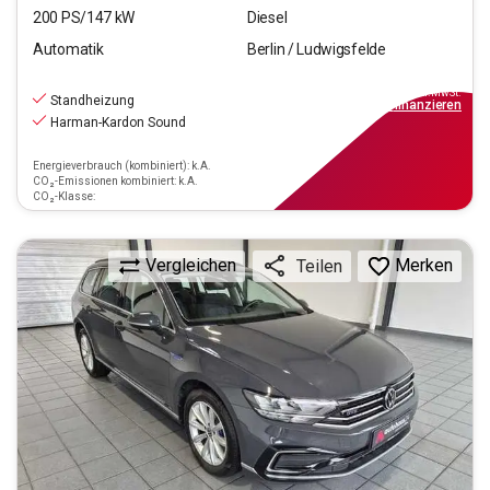
200
PS/
147
kW
Diesel
Automatik
Berlin / Ludwigsfelde
23.890
€
inkl.MwSt.
Standheizung
ab
215€
mtl.
finanzieren
Harman-Kardon Sound
Energieverbrauch (kombiniert): k.A.
CO₂-Emissionen kombiniert: k.A.
CO₂-Klasse:
Vergleichen
Merken
Teilen