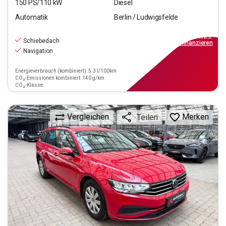
150
PS/
110
kW
Diesel
Automatik
Berlin / Ludwigsfelde
20.940
€
inkl.MwSt.
Schiebedach
ab
189€
mtl.
finanzieren
Navigation
Energieverbrauch (kombiniert): 5.3 l/100km
CO₂-Emissionen kombiniert: 140 g/km
CO₂-Klasse:
Vergleichen
Merken
Teilen