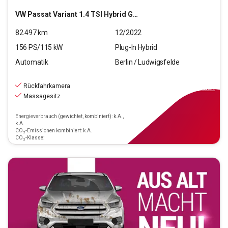
VW
Passat Variant 1.4 TSI Hybrid GTE (EURO 6d)
82.497
km
12/2022
156
PS/
115
kW
Plug-In Hybrid
Automatik
Berlin / Ludwigsfelde
19.890
€
inkl.MwSt.
Rückfahrkamera
ab
179€
mtl.
finanzieren
Massagesitz
Energieverbrauch (gewichtet, kombiniert): k.A.,
k.A.
CO₂-Emissionen kombiniert: k.A.
CO₂-Klasse: