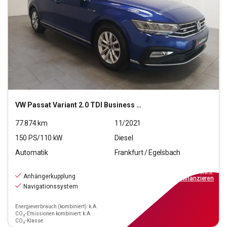
VW
Passat Variant 2.0 TDI Business (EURO 6d)
77.874
km
11/2021
150
PS/
110
kW
Diesel
Automatik
Frankfurt / Egelsbach
22.770
€
inkl.MwSt.
Anhängerkupplung
ab
205€
mtl.
finanzieren
Navigationssystem
Energieverbrauch (kombiniert): k.A.
CO₂-Emissionen kombiniert: k.A.
CO₂-Klasse: