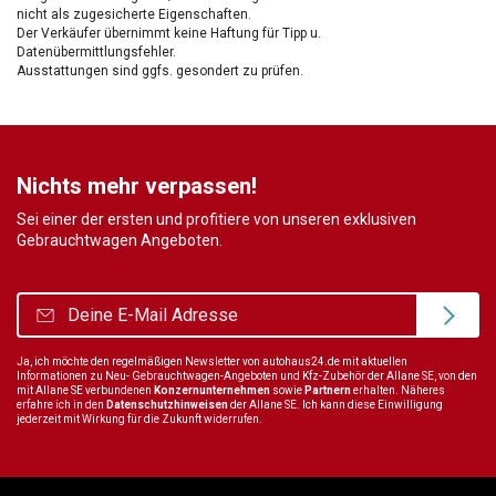
nicht als zugesicherte Eigenschaften.
Der Verkäufer übernimmt keine Haftung für Tipp u.
Datenübermittlungsfehler.
Ausstattungen sind ggfs. gesondert zu prüfen.
Nichts mehr verpassen!
Sei einer der ersten und profitiere von unseren exklusiven
Gebrauchtwagen Angeboten.
Ja, ich möchte den regelmäßigen Newsletter von autohaus24.de mit aktuellen
Informationen zu Neu- Gebrauchtwagen-Angeboten und Kfz-Zubehör der Allane SE, von den
mit Allane SE verbundenen
Konzernunternehmen
sowie
Partnern
erhalten. Näheres
erfahre ich in den
Datenschutzhinweisen
der Allane SE. Ich kann diese Einwilligung
jederzeit mit Wirkung für die Zukunft widerrufen.