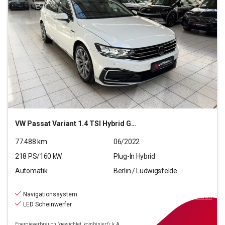
VW
Passat Variant 1.4 TSI Hybrid GTE (EURO 6d)
77.488
km
06/2022
218
PS/
160
kW
Plug-In Hybrid
Automatik
Berlin / Ludwigsfelde
20.590
€
inkl.MwSt.
Navigationssystem
ab
186€
mtl.
finanzieren
LED Scheinwerfer
Energieverbrauch (gewichtet, kombiniert): k.A.,