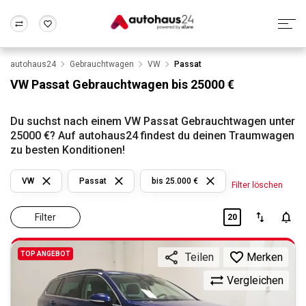
autohaus24
Gebrauchtwagen
VW
Passat
Zum Antrag
Alle Fragen & Antworten
München
Berlin
VW Passat Gebrauchtwagen bis 25000 €
Wir bewerten dein Auto
Rund um die Inzahlungnahme
Frankfurt
Wuppertal
Du suchst nach einem VW Passat Gebrauchtwagen unter
25000 €? Auf autohaus24 findest du deinen Traumwagen
zu besten Konditionen!
VW
Passat
bis 25.000 €
Filter löschen
Filter
20
TOP ANGEBOT
Merken
Teilen
Vergleichen