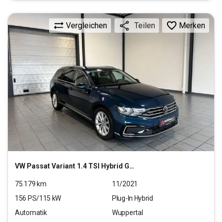
Vergleichen
Merken
Teilen
VW
Passat Variant 1.4 TSI Hybrid GTE (EURO 6d)
75.179
km
11/2021
156
PS/
115
kW
Plug-In Hybrid
Automatik
Wuppertal