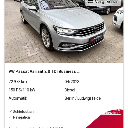
Vergleichen
VW
Passat Variant 2.0 TDI Business (EURO 6d)
72.978
km
04/2023
150
PS/
110
kW
Diesel
Automatik
Berlin / Ludwigsfelde
20.940
€
inkl.MwSt.
Schiebedach
ab
189€
mtl.
finanzieren
Navigation