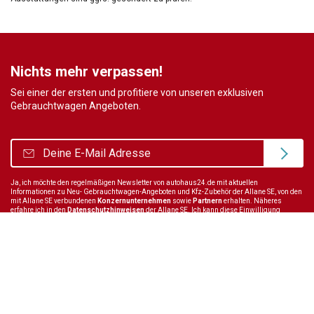
Nichts mehr verpassen!
Sei einer der ersten und profitiere von unseren exklusiven
Gebrauchtwagen Angeboten.
Ja, ich möchte den regelmäßigen Newsletter von autohaus24.de mit aktuellen
Informationen zu Neu- Gebrauchtwagen-Angeboten und Kfz-Zubehör der Allane SE, von den
mit Allane SE verbundenen
Konzernunternehmen
sowie
Partnern
erhalten. Näheres
erfahre ich in den
Datenschutzhinweisen
der Allane SE. Ich kann diese Einwilligung
jederzeit mit Wirkung für die Zukunft widerrufen.