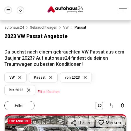
autohaus24
Gebrauchtwagen
VW
Passat
Zum Antrag
Alle Fragen & Antworten
München
Berlin
2023 VW Passat Angebote
Wir bewerten dein Auto
Rund um die Inzahlungnahme
Frankfurt
Wuppertal
Du suchst nach einem gebrauchten VW Passat aus dem
Baujahr 2023? Auf autohaus24 findest du deinen
Traumwagen zu besten Konditionen!
VW
Passat
von 2023
bis 2023
Filter löschen
Filter
20
TOP ANGEBOT
Merken
Teilen