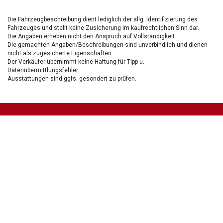
Die Fahrzeugbeschreibung dient lediglich der allg. Identifizierung des
Fahrzeuges und stellt keine Zusicherung im kaufrechtlichen Sinn dar.
Die Angaben erheben nicht den Anspruch auf Vollständigkeit.
Die gemachten Angaben/Beschreibungen sind unverbindlich und dienen
nicht als zugesicherte Eigenschaften.
Der Verkäufer übernimmt keine Haftung für Tipp u.
Datenübermittlungsfehler.
Ausstattungen sind ggfs. gesondert zu prüfen.
Nichts mehr verpassen!
Sei einer der ersten und profitiere von unseren exklusiven
Gebrauchtwagen Angeboten.
Ja, ich möchte den regelmäßigen Newsletter von autohaus24.de mit aktuellen
Informationen zu Neu- Gebrauchtwagen-Angeboten und Kfz-Zubehör der Allane SE, von den
mit Allane SE verbundenen
Konzernunternehmen
sowie
Partnern
erhalten. Näheres