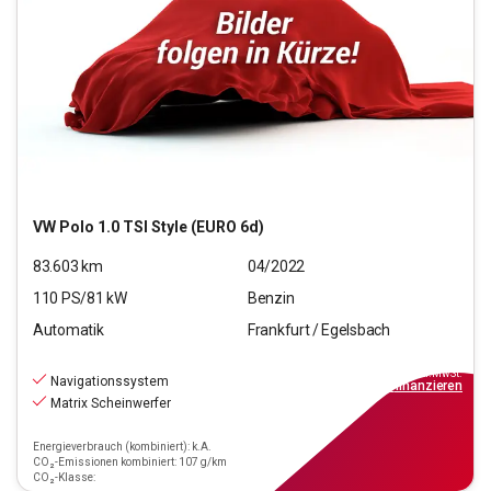
VW
Polo 1.0 TSI Style (EURO 6d)
83.603
km
04/2022
110
PS/
81
kW
Benzin
Automatik
Frankfurt / Egelsbach
17.270
€
inkl.MwSt.
Navigationssystem
ab
156€
mtl.
finanzieren
Matrix Scheinwerfer
Energieverbrauch (kombiniert): k.A.
CO₂-Emissionen kombiniert: 107 g/km
CO₂-Klasse: