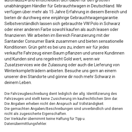
autohaus24 und entscheidest dich dabei für den größten
unabhängigen Händler für Gebrauchtwagen in Deutschland. Wir
verfügen über mehr als 15 Jahre Erfahrung in diesem Bereich und
bieten dir durchweg eine einjährige Gebrauchtwagengarantie.
Selbstverständlich lassen sich gebrauchte VW Polo in Schwarz
oder einer anderen Farbe sowohl kaufen als auch leasen oder
finanzieren. Wir arbeiten im Bereich Finanzierung mit der
Santander Consumer Bank zusammen und bieten sensationelle
Konditionen. Grün geht es bei uns zu, indem wir für jedes
verkaufte Fahrzeug einen Baum pflanzen und unsere Kundinnen
und Kunden sind uns regelrecht Gold wert, wenn wir
Zusatzservices wie die Zulassung oder auch die Lieferung von
Winterkompletträdern anbieten. Besuche uns gern an einem
unserer drei Standorte und gönne dir noch mehr Schwarz in
deinem Leben.
Die Fahrzeugbeschreibung dient lediglich der allg. Identifizierung des
Fahrzeuges und stellt keine Zusicherung im kaufrechtlichen Sinn dar.
Die Angaben erheben nicht den Anspruch auf Vollständigkeit.
Die gemachten Angaben/Beschreibungen sind unverbindlich und dienen
nicht als zugesicherte Eigenschaften.
Der Verkäufer übernimmt keine Haftung für Tipp u.
Datenübermittlungsfehler.
Ausstattungen sind ggfs. gesondert zu prüfen.