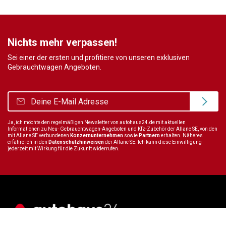
Nichts mehr verpassen!
Sei einer der ersten und profitiere von unseren exklusiven
Gebrauchtwagen Angeboten.
Ja, ich möchte den regelmäßigen Newsletter von autohaus24.de mit aktuellen
Informationen zu Neu- Gebrauchtwagen-Angeboten und Kfz-Zubehör der Allane SE, von den
mit Allane SE verbundenen
Konzernunternehmen
sowie
Partnern
erhalten. Näheres
erfahre ich in den
Datenschutzhinweisen
der Allane SE. Ich kann diese Einwilligung
jederzeit mit Wirkung für die Zukunft widerrufen.