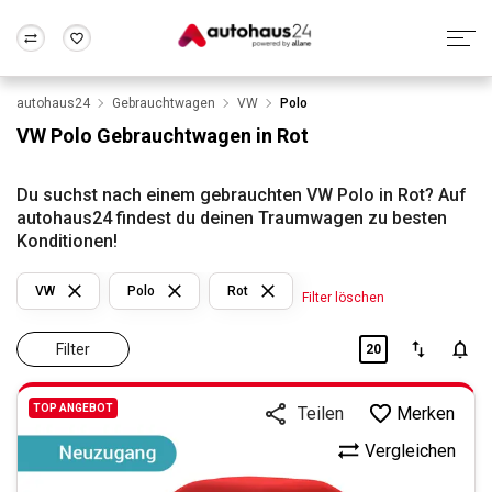
autohaus24
Gebrauchtwagen
VW
Polo
Zum Antrag
Alle Fragen & Antworten
München
Berlin
VW Polo Gebrauchtwagen in Rot
Wir bewerten dein Auto
Rund um die Inzahlungnahme
Frankfurt
Wuppertal
Du suchst nach einem gebrauchten VW Polo in Rot? Auf
autohaus24 findest du deinen Traumwagen zu besten
Konditionen!
VW
Polo
Rot
Filter löschen
Filter
20
TOP ANGEBOT
Merken
Teilen
Vergleichen