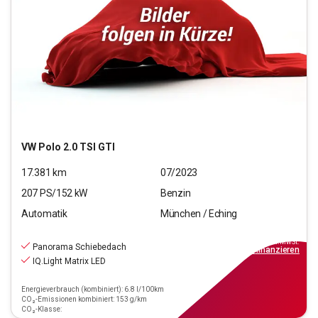
VW
Polo 2.0 TSI GTI
17.381
km
07/2023
207
PS/
152
kW
Benzin
Automatik
München / Eching
23.440
€
inkl.MwSt.
Panorama Schiebedach
ab
269€
mtl.
finanzieren
IQ.Light Matrix LED
Energieverbrauch (kombiniert): 6.8 l/100km
CO₂-Emissionen kombiniert: 153 g/km
CO₂-Klasse: