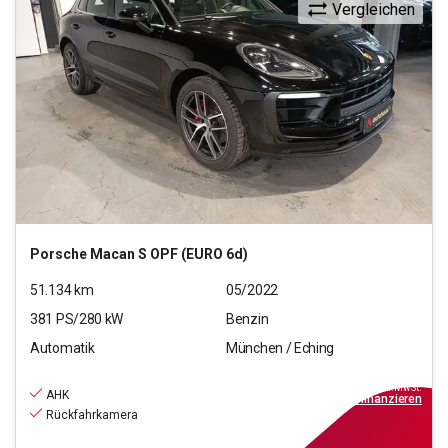
Vergleichen
Porsche
Macan S OPF (EURO 6d)
51.134
km
05/2022
381
PS/
280
kW
Benzin
Automatik
München / Eching
56.970
€
inkl.MwSt.
AHK
ab
513€
mtl.
finanzieren
Rückfahrkamera