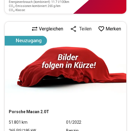
Energieverbrauch (kombiniert): 11.7 l/100km
CO₂-Emissionen kombiniert: 265 g/km
CO₂-Klasse:
Vergleichen
Merken
Teilen
Porsche
Macan 2.0T
51.801
km
01/2022
265
PS/
195
kW
Benzin