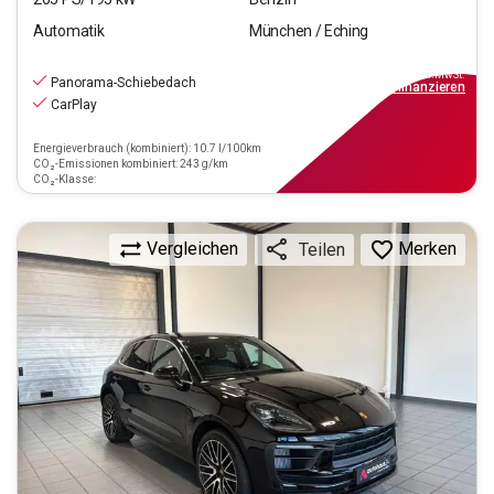
Automatik
München / Eching
52.550
€
inkl.MwSt.
Panorama-Schiebedach
ab
609€
mtl.
finanzieren
CarPlay
Energieverbrauch (kombiniert): 10.7 l/100km
CO₂-Emissionen kombiniert: 243 g/km
CO₂-Klasse:
Vergleichen
Merken
Teilen