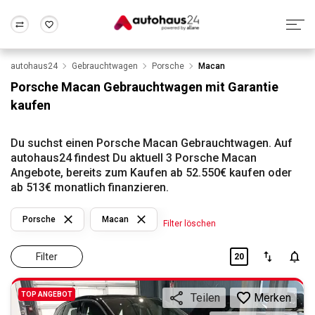
autohaus24
Gebrauchtwagen
Porsche
Macan
Zum Antrag
Alle Fragen & Antworten
München
Berlin
Porsche Macan Gebrauchtwagen mit Garantie
Wir bewerten dein Auto
Rund um die Inzahlungnahme
kaufen
Frankfurt
Wuppertal
Du suchst einen Porsche Macan Gebrauchtwagen. Auf
autohaus24 findest Du aktuell 3 Porsche Macan
Angebote, bereits zum Kaufen ab 52.550€ kaufen oder
ab 513€ monatlich finanzieren.
Porsche
Macan
Filter löschen
Filter
20
TOP ANGEBOT
Merken
Teilen