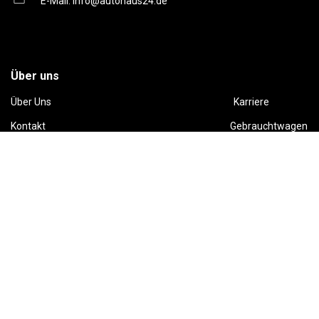
E-Mail:
info@autohaus24.de
Über uns
Über Uns
Karriere
Kontakt
Gebrauchtwagen
Automarken
Ratgeber
Auto Leasing
Inzahlungnahme
Barrierefreiheitserklärung
Folge uns