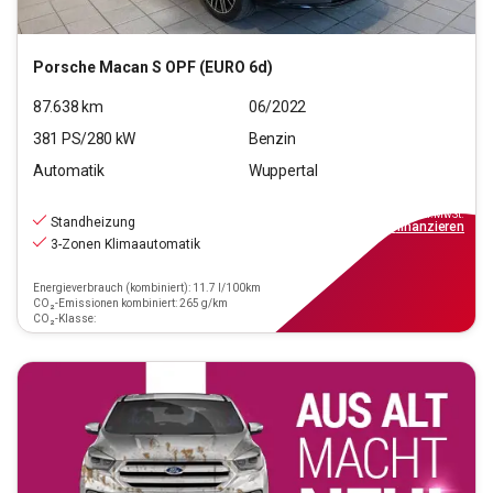
Porsche
Macan S OPF (EURO 6d)
87.638
km
06/2022
381
PS/
280
kW
Benzin
Automatik
Wuppertal
59.990
€
inkl.MwSt.
Standheizung
ab
540€
mtl.
finanzieren
3-Zonen Klimaautomatik
Energieverbrauch (kombiniert): 11.7 l/100km
CO₂-Emissionen kombiniert: 265 g/km
CO₂-Klasse: