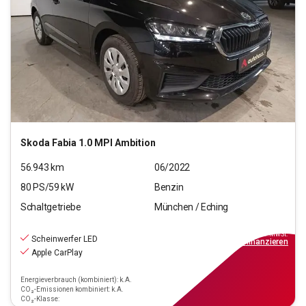
Skoda
Fabia 1.0 MPI Ambition
56.943
km
06/2022
80
PS/
59
kW
Benzin
Schaltgetriebe
München / Eching
12.220
€
inkl.MwSt.
Scheinwerfer LED
ab
110€
mtl.
finanzieren
Apple CarPlay
Energieverbrauch (kombiniert): k.A.
CO₂-Emissionen kombiniert: k.A.
CO₂-Klasse: