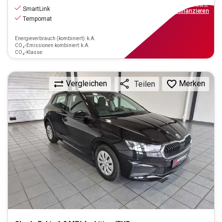
inkl.MwSt.
SmartLink
ab
108€
mtl.
finanzieren
Tempomat
Energieverbrauch (kombiniert): k.A.
CO₂-Emissionen kombiniert: k.A.
CO₂-Klasse:
Vergleichen
Merken
Teilen