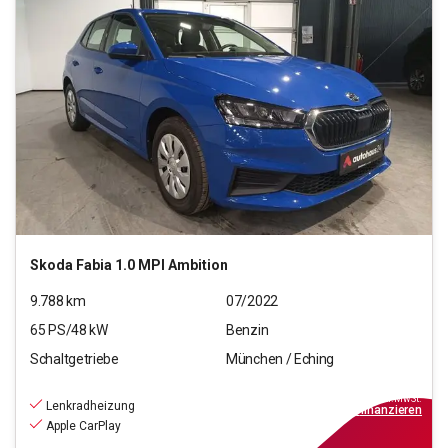
Skoda
Fabia 1.0 MPI Ambition
9.788
km
07/2022
65
PS/
48
kW
Benzin
Schaltgetriebe
München / Eching
13.880
€
inkl.MwSt.
Lenkradheizung
ab
159€
mtl.
finanzieren
Apple CarPlay