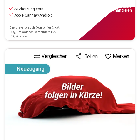
12.690
€
inkl.MwSt.
Sitzheizung vorn
ab
115€
mtl.
finanzieren
Apple CarPlay/Android
Energieverbrauch (kombiniert): k.A.
CO₂-Emissionen kombiniert: k.A.
CO₂-Klasse:
Vergleichen
Merken
Teilen