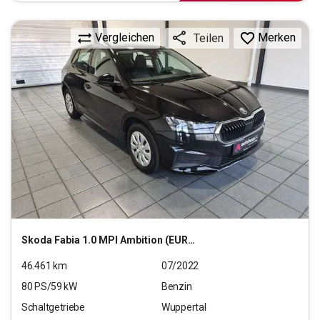
Vergleichen
Merken
Teilen
Skoda
Fabia 1.0 MPI Ambition (EURO 6d)
46.461
km
07/2022
80
PS/
59
kW
Benzin
Schaltgetriebe
Wuppertal