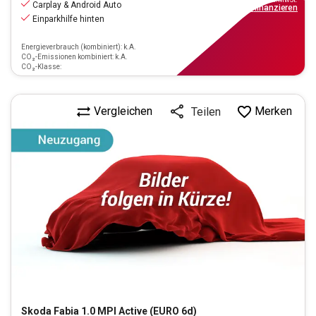
Carplay & Android Auto
ab
104€
mtl.
finanzieren
Einparkhilfe hinten
Energieverbrauch (kombiniert): k.A.
CO₂-Emissionen kombiniert: k.A.
CO₂-Klasse:
Vergleichen
Merken
Teilen
Skoda
Fabia 1.0 MPI Active (EURO 6d)