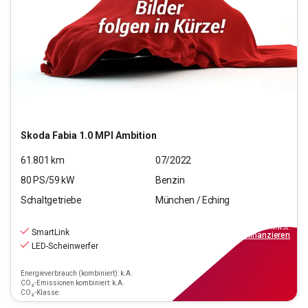
Skoda
Fabia 1.0 MPI Ambition
61.801
km
07/2022
80
PS/
59
kW
Benzin
Schaltgetriebe
München / Eching
11.970
€
inkl.MwSt.
SmartLink
ab
139€
mtl.
finanzieren
LED-Scheinwerfer
Energieverbrauch (kombiniert): k.A.
CO₂-Emissionen kombiniert: k.A.
CO₂-Klasse: