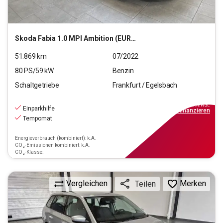
Skoda
Fabia 1.0 MPI Ambition (EURO 6d)
51.869
km
07/2022
80
PS/
59
kW
Benzin
Schaltgetriebe
Frankfurt / Egelsbach
13.390
€
inkl.MwSt.
Einparkhilfe
ab
149€
mtl.
finanzieren
Tempomat
Energieverbrauch (kombiniert): k.A.
CO₂-Emissionen kombiniert: k.A.
CO₂-Klasse:
Vergleichen
Merken
Teilen