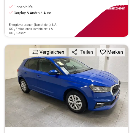
13.390
€
inkl.MwSt.
Einparkhilfe
ab
149€
mtl.
finanzieren
Carplay & Android-Auto
Energieverbrauch (kombiniert): k.A.
CO₂-Emissionen kombiniert: k.A.
CO₂-Klasse:
Vergleichen
Merken
Teilen