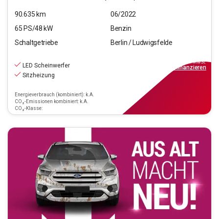
90.635
km
06/2022
65
PS/
48
kW
Benzin
Schaltgetriebe
Berlin / Ludwigsfelde
11.690
€
inkl.MwSt.
LED Scheinwerfer
ab
106€
mtl.
finanzieren
Sitzheizung
Energieverbrauch (kombiniert): k.A.
CO₂-Emissionen kombiniert: k.A.
CO₂-Klasse: