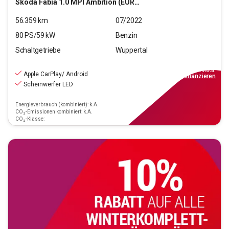
Skoda
Fabia 1.0 MPI Ambition (EURO 6d)
56.359
km
07/2022
80
PS/
59
kW
Benzin
Schaltgetriebe
Wuppertal
12.190
€
inkl.MwSt.
Apple CarPlay/ Android
ab
110€
mtl.
finanzieren
Scheinwerfer LED
Energieverbrauch (kombiniert): k.A.
CO₂-Emissionen kombiniert: k.A.
CO₂-Klasse: