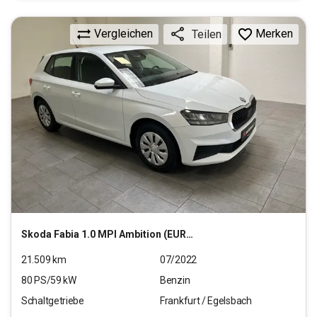
Vergleichen
Merken
Teilen
Skoda
Fabia 1.0 MPI Ambition (EURO 6d)
21.509
km
07/2022
80
PS/
59
kW
Benzin
Schaltgetriebe
Frankfurt / Egelsbach