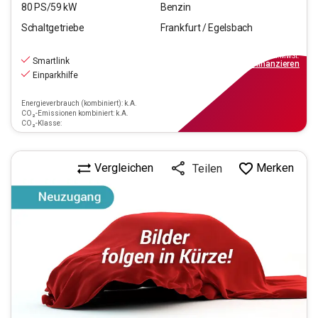
80
PS/
59
kW
Benzin
Schaltgetriebe
Frankfurt / Egelsbach
13.970
€
inkl.MwSt.
Smartlink
ab
99€
mtl.
finanzieren
Einparkhilfe
Energieverbrauch (kombiniert): k.A.
CO₂-Emissionen kombiniert: k.A.
CO₂-Klasse:
Vergleichen
Merken
Teilen