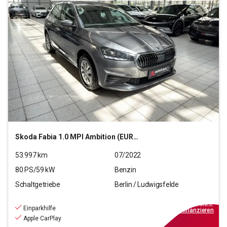
Skoda
Fabia 1.0 MPI Ambition (EURO 6d)
53.997
km
07/2022
80
PS/
59
kW
Benzin
Schaltgetriebe
Berlin / Ludwigsfelde
12.990
€
inkl.MwSt.
Einparkhilfe
ab
117€
mtl.
finanzieren
Apple CarPlay