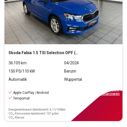
Skoda
Fabia 1.5 TSI Selection OPF (EURO 6e)
36.105
km
04/2024
150
PS/
110
kW
Benzin
Automatik
Wuppertal
19.490
€
inkl.MwSt.
Apple CarPlay /Android
ab
176€
mtl.
finanzieren
Tempomat
Energieverbrauch (kombiniert): 6.1 l/100km
CO₂-Emissionen kombiniert: 137 g/km
CO₂-Klasse: