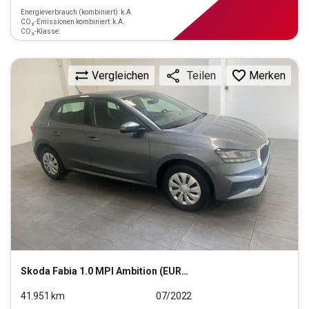
Energieverbrauch (kombiniert): k.A.
CO₂-Emissionen kombiniert: k.A.
CO₂-Klasse:
Vergleichen
Merken
Teilen
Skoda
Fabia 1.0 MPI Ambition (EURO 6d)
41.951
km
07/2022