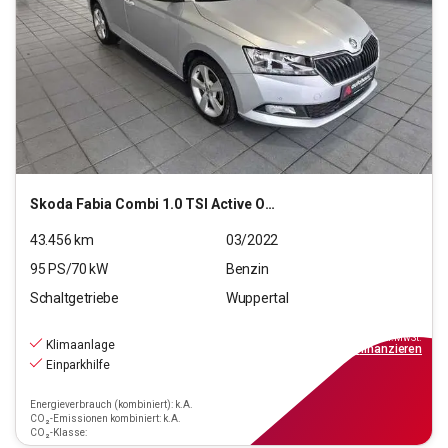
Skoda
Fabia Combi 1.0 TSI Active OPF (EURO 6d)
43.456
km
03/2022
95
PS/
70
kW
Benzin
Schaltgetriebe
Wuppertal
13.390
€
inkl.MwSt.
Klimaanlage
ab
121€
mtl.
finanzieren
Einparkhilfe
Energieverbrauch (kombiniert): k.A.
CO₂-Emissionen kombiniert: k.A.
CO₂-Klasse: