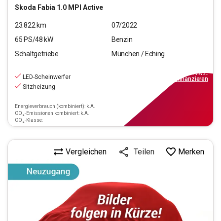
Skoda
Fabia 1.0 MPI Active
23.822
km
07/2022
65
PS/
48
kW
Benzin
Schaltgetriebe
München / Eching
12.770
€
inkl.MwSt.
LED-Scheinwerfer
ab
149€
mtl.
finanzieren
Sitzheizung
Energieverbrauch (kombiniert): k.A.
CO₂-Emissionen kombiniert: k.A.
CO₂-Klasse:
Vergleichen
Merken
Teilen