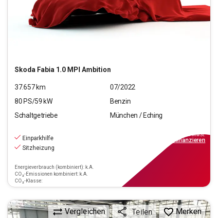
Skoda
Fabia 1.0 MPI Ambition
37.657
km
07/2022
80
PS/
59
kW
Benzin
Schaltgetriebe
München / Eching
12.970
€
inkl.MwSt.
Einparkhilfe
ab
149€
mtl.
finanzieren
Sitzheizung
Energieverbrauch (kombiniert): k.A.
CO₂-Emissionen kombiniert: k.A.
CO₂-Klasse:
Vergleichen
Merken
Teilen