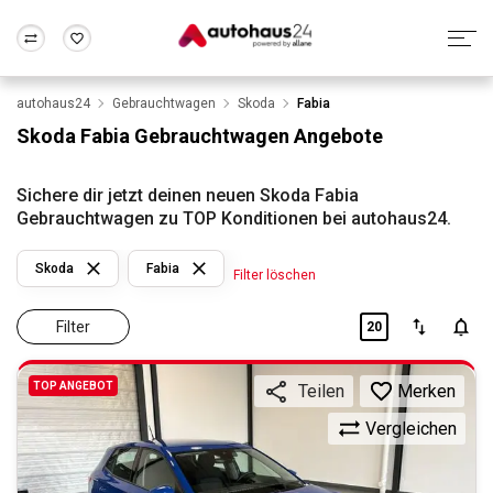
autohaus24
Gebrauchtwagen
Skoda
Fabia
Zum Antrag
Alle Fragen & Antworten
München
Berlin
Skoda Fabia Gebrauchtwagen Angebote
Wir bewerten dein Auto
Rund um die Inzahlungnahme
Frankfurt
Wuppertal
Sichere dir jetzt deinen neuen Skoda Fabia
Gebrauchtwagen zu TOP Konditionen bei autohaus24.
Skoda
Fabia
Filter löschen
Filter
20
TOP ANGEBOT
Merken
Teilen
Vergleichen