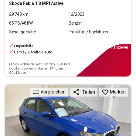
Skoda
Fabia 1.0 MPI Active
29.748
km
12/2023
65
PS/
48
kW
Benzin
Schaltgetriebe
Frankfurt / Egelsbach
13.390
€
inkl.MwSt.
Einparkhilfe
ab
149€
mtl.
finanzieren
Carplay & Android-Auto
Energieverbrauch (kombiniert): 5.8 l/100km
CO₂-Emissionen kombiniert: 131 g/km
CO₂-Klasse:
Vergleichen
Merken
Teilen