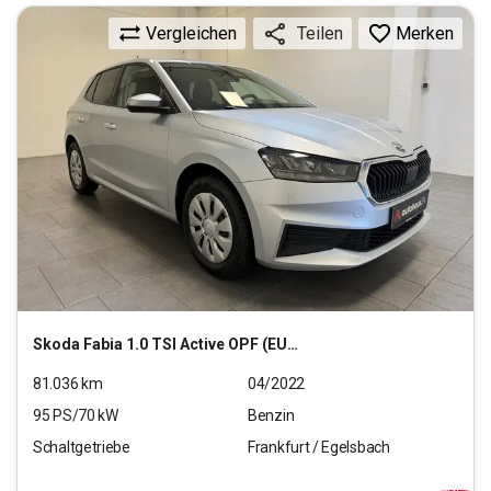
Vergleichen
Merken
Teilen
Skoda
Fabia 1.0 TSI Active OPF (EURO 6d)
81.036
km
04/2022
95
PS/
70
kW
Benzin
Schaltgetriebe
Frankfurt / Egelsbach
11.470
€
inkl.MwSt.