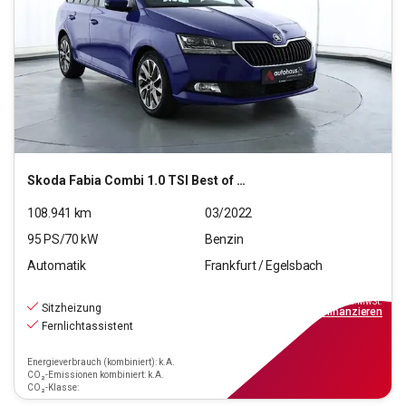
Skoda
Fabia Combi 1.0 TSI Best of OPF (EURO 6d)
108.941
km
03/2022
95
PS/
70
kW
Benzin
Automatik
Frankfurt / Egelsbach
13.990
€
inkl.MwSt.
Sitzheizung
ab
126€
mtl.
finanzieren
Fernlichtassistent
Energieverbrauch (kombiniert): k.A.
CO₂-Emissionen kombiniert: k.A.
CO₂-Klasse: