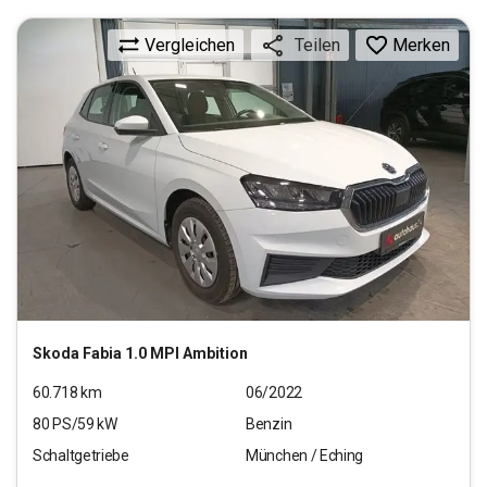
Vergleichen
Merken
Teilen
Skoda
Fabia 1.0 MPI Ambition
60.718
km
06/2022
80
PS/
59
kW
Benzin
Schaltgetriebe
München / Eching
11.970
€