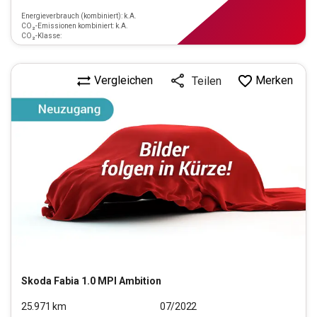
Energieverbrauch (kombiniert): k.A.
CO₂-Emissionen kombiniert: k.A.
CO₂-Klasse:
Vergleichen
Merken
Teilen
Skoda
Fabia 1.0 MPI Ambition
25.971
km
07/2022