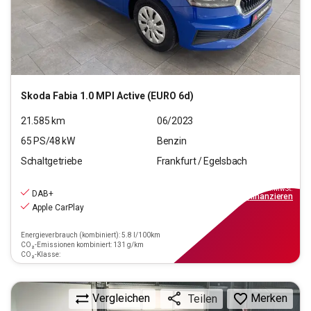
Skoda
Fabia 1.0 MPI Active (EURO 6d)
21.585
km
06/2023
65
PS/
48
kW
Benzin
Schaltgetriebe
Frankfurt / Egelsbach
13.470
€
inkl.MwSt.
DAB+
ab
122€
mtl.
finanzieren
Apple CarPlay
Energieverbrauch (kombiniert): 5.8 l/100km
CO₂-Emissionen kombiniert: 131 g/km
CO₂-Klasse:
Vergleichen
Merken
Teilen