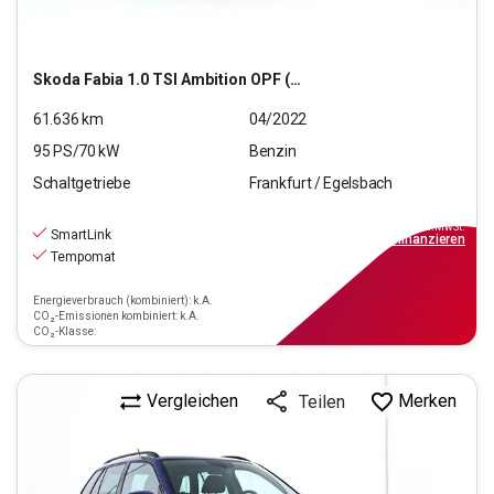
Skoda
Fabia 1.0 TSI Ambition OPF (EURO 6d)
61.636
km
04/2022
95
PS/
70
kW
Benzin
Schaltgetriebe
Frankfurt / Egelsbach
13.970
€
inkl.MwSt.
SmartLink
ab
126€
mtl.
finanzieren
Tempomat
Energieverbrauch (kombiniert): k.A.
CO₂-Emissionen kombiniert: k.A.
CO₂-Klasse:
Vergleichen
Merken
Teilen