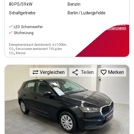
80
PS/
59
kW
Benzin
Schaltgetriebe
Berlin / Ludwigsfelde
13.290
€
inkl.MwSt.
LED Scheinwerfer
ab
149€
mtl.
finanzieren
Sitzheizung
Energieverbrauch (kombiniert): 6 l/100km
CO₂-Emissionen kombiniert: 135 g/km
CO₂-Klasse:
Vergleichen
Merken
Teilen