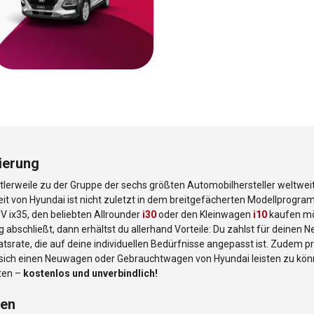
ierung
ttlerweile zu der Gruppe der sechs größten Automobilhersteller weltwei
t von Hyundai ist nicht zuletzt in dem breitgefächerten Modellprogram
V ix35, den beliebten Allrounder
i30
oder den Kleinwagen
i10
kaufen möc
 abschließt, dann erhältst du allerhand Vorteile: Du zahlst für deinen
tsrate, die auf deine individuellen Bedürfnisse angepasst ist. Zudem pr
, sich einen Neuwagen oder Gebrauchtwagen von Hyundai leisten zu könn
rten –
kostenlos und unverbindlich!
len