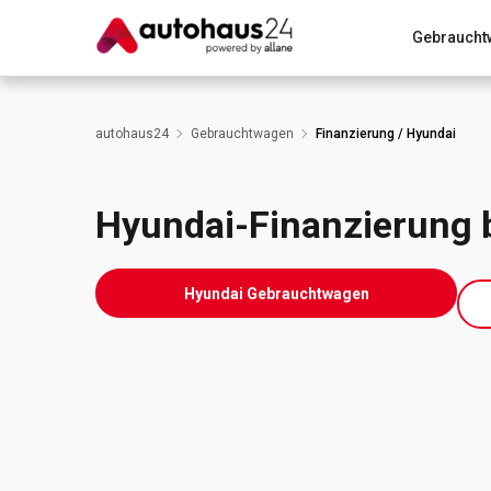
Gebraucht
Zum Antrag
Alle Fragen & Antworten
München
autohaus24
Gebrauchtwagen
Finanzierung / Hyundai
Wir bewerten dein Auto
Rund um die Inzahlungnahme
Hyundai-Finanzierung 
Hyundai Gebrauchtwagen