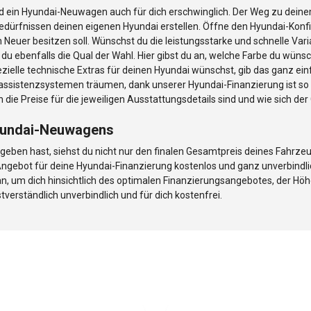
d ein Hyundai-Neuwagen auch für dich erschwinglich. Der Weg zu deine
dürfnissen deinen eigenen Hyundai erstellen. Öffne den Hyundai-Konf
Neuer besitzen soll. Wünschst du die leistungsstarke und schnelle Varia
u ebenfalls die Qual der Wahl. Hier gibst du an, welche Farbe du wünsc
ielle technische Extras für deinen Hyundai wünschst, gib das ganz einf
erassistenzsystemen träumen, dank unserer Hyundai-Finanzierung ist so
die Preise für die jeweiligen Ausstattungsdetails sind und wie sich de
Hyundai-Neuwagens
geben hast, siehst du nicht nur den finalen Gesamtpreis deines Fahrzeu
s Angebot für deine Hyundai-Finanzierung kostenlos und ganz unverbindl
 an, um dich hinsichtlich des optimalen Finanzierungsangebotes, der H
tverständlich unverbindlich und für dich kostenfrei.