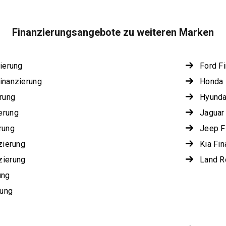
Finanzierungsangebote zu weiteren Marken
ierung
Ford F
inanzierung
Honda 
rung
Hyunda
erung
Jaguar
rung
Jeep F
zierung
Kia Fi
zierung
Land R
ung
rung