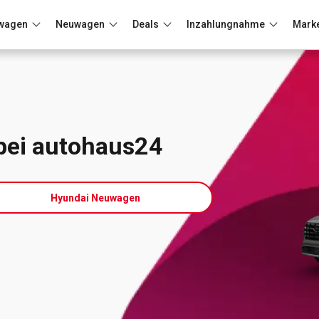
wagen
Neuwagen
Deals
Inzahlungnahme
Mark
Berlin
Frankfurt
Wuppertal
bei autohaus24
Hyundai Neuwagen