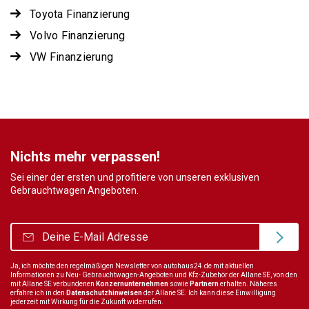
Toyota Finanzierung
Volvo Finanzierung
VW Finanzierung
Nichts mehr verpassen!
Sei einer der ersten und profitiere von unseren exklusiven
Gebrauchtwagen Angeboten.
Ja, ich möchte den regelmäßigen Newsletter von autohaus24.de mit aktuellen
Informationen zu Neu- Gebrauchtwagen-Angeboten und Kfz-Zubehör der Allane SE, von den
mit Allane SE verbundenen
Konzernunternehmen
sowie
Partnern
erhalten. Näheres
erfahre ich in den
Datenschutzhinweisen
der Allane SE. Ich kann diese Einwilligung
jederzeit mit Wirkung für die Zukunft widerrufen.