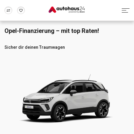
Opel-Finanzierung – mit top Raten!
Zum Antrag
Alle Fragen & Antworten
München
Berlin
Wir bewerten dein Auto
Rund um die Inzahlungnahme
Sicher dir deinen Traumwagen
Frankfurt
Wuppertal