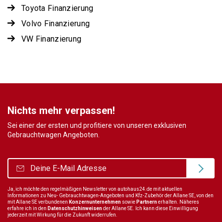
Toyota Finanzierung
Volvo Finanzierung
VW Finanzierung
Nichts mehr verpassen!
Sei einer der ersten und profitiere von unseren exklusiven
Gebrauchtwagen Angeboten.
Ja, ich möchte den regelmäßigen Newsletter von autohaus24.de mit aktuellen
Informationen zu Neu- Gebrauchtwagen-Angeboten und Kfz-Zubehör der Allane SE, von den
mit Allane SE verbundenen
Konzernunternehmen
sowie
Partnern
erhalten. Näheres
erfahre ich in den
Datenschutzhinweisen
der Allane SE. Ich kann diese Einwilligung
jederzeit mit Wirkung für die Zukunft widerrufen.