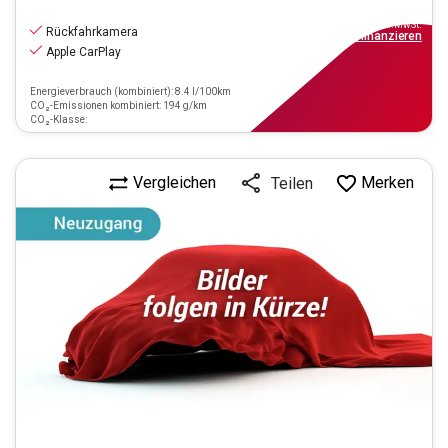
37.990
€
inkl.MwSt.
Rückfahrkamera
ab
342€
mtl.
finanzieren
Apple CarPlay
Energieverbrauch (kombiniert): 8.4 l/100km
CO₂-Emissionen kombiniert: 194 g/km
CO₂-Klasse:
Vergleichen
Merken
Teilen