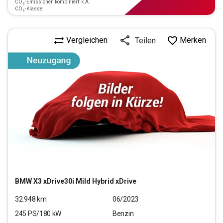
CO₂-Emissionen kombiniert: k.A.
CO₂-Klasse:
Vergleichen
Merken
Teilen
BMW
X3 xDrive30i Mild Hybrid xDrive
32.948
km
06/2023
245
PS/
180
kW
Benzin