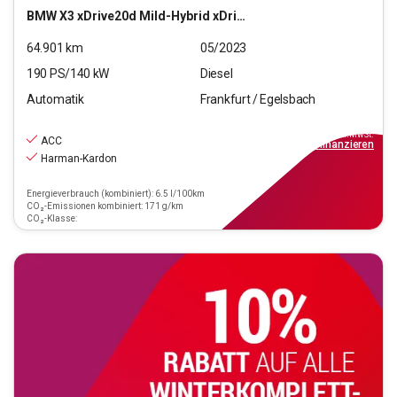
BMW
X3 xDrive20d Mild-Hybrid xDrive M Sport (EURO 6d)
64.901
km
05/2023
190
PS/
140
kW
Diesel
Automatik
Frankfurt / Egelsbach
38.770
€
inkl.MwSt.
ACC
ab
349€
mtl.
finanzieren
Harman-Kardon
Energieverbrauch (kombiniert): 6.5 l/100km
CO₂-Emissionen kombiniert: 171 g/km
CO₂-Klasse: