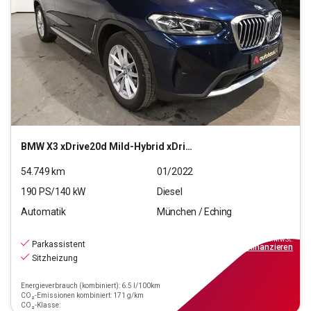
BMW
X3 xDrive20d Mild-Hybrid xDrive
54.749
km
01/2022
190
PS/
140
kW
Diesel
Automatik
München / Eching
33.880
€
inkl.MwSt.
Parkassistent
ab
305€
mtl.
finanzieren
Sitzheizung
Energieverbrauch (kombiniert): 6.5 l/100km
CO₂-Emissionen kombiniert: 171 g/km
CO₂-Klasse: