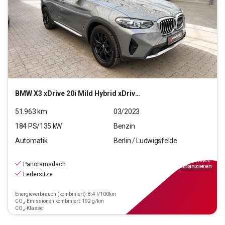
BMW
X3 xDrive 20i Mild Hybrid xDrive (OPF)(EURO6d)
51.963
km
03/2023
184
PS/
135
kW
Benzin
Automatik
Berlin / Ludwigsfelde
32.970
€
inkl.MwSt.
Panoramadach
ab
297€
mtl.
finanzieren
Ledersitze
Energieverbrauch (kombiniert): 8.4 l/100km
CO₂-Emissionen kombiniert: 192 g/km
CO₂-Klasse: