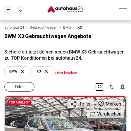
autohaus24
Gebrauchtwagen
BMW
X3
Zum Antrag
Alle Fragen & Antworten
München
Berlin
BWM X3 Gebrauchtwagen Angebote
Wir bewerten dein Auto
Rund um die Inzahlungnahme
Frankfurt
Wuppertal
Sichere dir jetzt deinen neuen BMW X3 Gebrauchtwagen
zu TOP Konditionen bei autohaus24.
BMW
X3
Filter löschen
Filter
20
TOP ANGEBOT
Merken
Teilen
Vergleichen