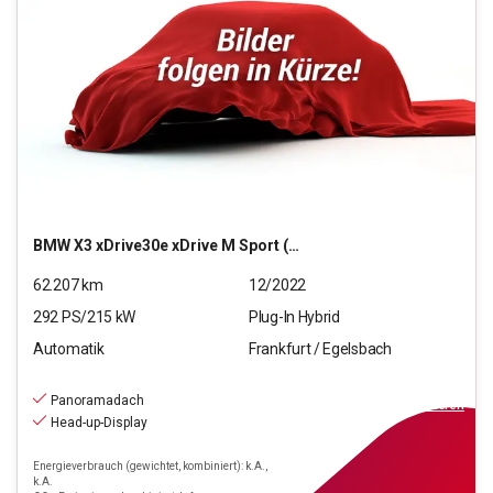
BMW
X3 xDrive30e xDrive M Sport (OPF)(EURO 6d)
62.207
km
12/2022
292
PS/
215
kW
Plug-In Hybrid
Automatik
Frankfurt / Egelsbach
41.470
€
inkl.MwSt.
Panoramadach
ab
309€
mtl.
finanzieren
Head-up-Display
Energieverbrauch (gewichtet, kombiniert): k.A.,
k.A.