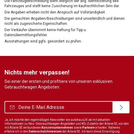
Die Fahrzeugbeschreibung dient lediglich der allg. Identifizierung des
Fahrzeuges und stellt keine Zusicherung im kaufrechtlichen Sinn dar.
Die Angaben erheben nicht den Anspruch auf Vollständigkeit.
Die gemachten Angaben/Beschreibungen sind unverbindlich und dienen
nicht als zugesicherte Eigenschaften.
Der Verkäufer übernimmt keine Haftung für Tipp u.
Datenübermittlungsfehler.
Ausstattungen sind ggfs. gesondert zu prüfen.
Nichts mehr verpassen!
Sei einer der ersten und profitiere von unseren exklusiven
Gebrauchtwagen Angeboten.
Ja, ich möchte den regelmäßigen Newsletter von autohaus24.de mit aktuellen
Informationen zu Neu- Gebrauchtwagen-Angeboten und Kfz-Zubehör der Allane SE, von den
mit Allane SE verbundenen
Konzernunternehmen
sowie
Partnern
erhalten. Näheres
erfahre ich in den
Datenschutzhinweisen
der Allane SE. Ich kann diese Einwilligung