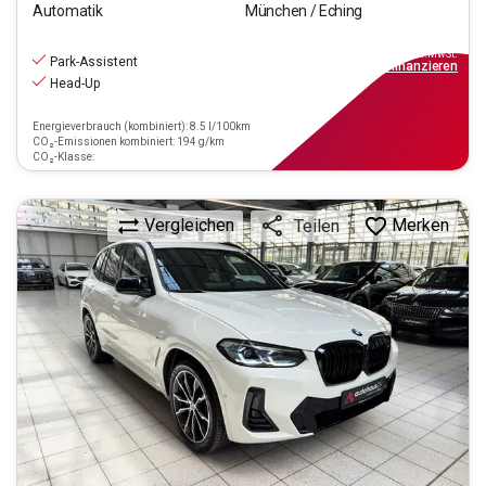
Automatik
München / Eching
43.550
€
inkl.MwSt.
Park-Assistent
ab
509€
mtl.
finanzieren
Head-Up
Energieverbrauch (kombiniert): 8.5 l/100km
CO₂-Emissionen kombiniert: 194 g/km
CO₂-Klasse:
Vergleichen
Merken
Teilen