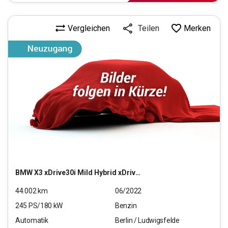
Vergleichen
Merken
Teilen
BMW
X3 xDrive30i Mild Hybrid xDrive (OPF)(EURO6d)
44.002
km
06/2022
245
PS/
180
kW
Benzin
Automatik
Berlin / Ludwigsfelde