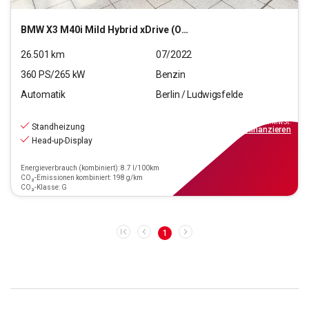
BMW
X3 M40i Mild Hybrid xDrive (OPF)(EURO 6d)
26.501
km
07/2022
360
PS/
265
kW
Benzin
Automatik
Berlin / Ludwigsfelde
50.990
€
inkl.MwSt.
Standheizung
ab
459€
mtl.
finanzieren
Head-up-Display
Energieverbrauch (kombiniert): 8.7 l/100km
CO₂-Emissionen kombiniert: 198 g/km
CO₂-Klasse: G
1