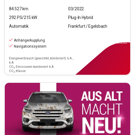
84.527
km
03/2022
292
PS/
215
kW
Plug-In Hybrid
Automatik
Frankfurt / Egelsbach
33.690
€
inkl.MwSt.
Anhängerkupplung
ab
303€
mtl.
finanzieren
Navigationssystem
Energieverbrauch (gewichtet, kombiniert): k.A.,
k.A.
CO₂-Emissionen kombiniert: k.A.
CO₂-Klasse: