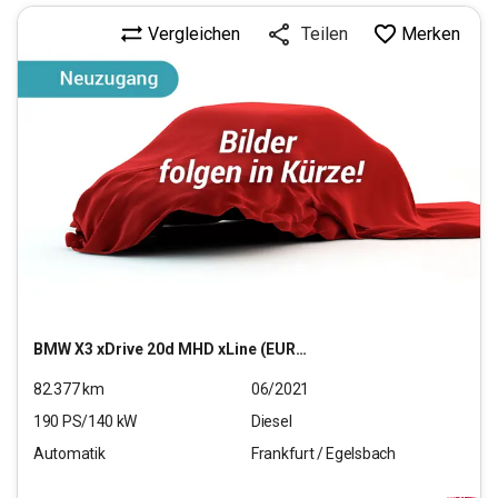
Vergleichen
Merken
Teilen
BMW
X3 xDrive 20d MHD xLine (EURO 6d)
82.377
km
06/2021
190
PS/
140
kW
Diesel
Automatik
Frankfurt / Egelsbach
29.970
€
inkl.MwSt.