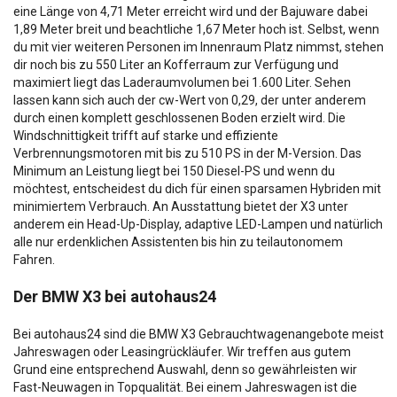
eine Länge von 4,71 Meter erreicht wird und der Bajuware dabei
1,89 Meter breit und beachtliche 1,67 Meter hoch ist. Selbst, wenn
du mit vier weiteren Personen im Innenraum Platz nimmst, stehen
dir noch bis zu 550 Liter an Kofferraum zur Verfügung und
maximiert liegt das Laderaumvolumen bei 1.600 Liter. Sehen
lassen kann sich auch der cw-Wert von 0,29, der unter anderem
durch einen komplett geschlossenen Boden erzielt wird. Die
Windschnittigkeit trifft auf starke und effiziente
Verbrennungsmotoren mit bis zu 510 PS in der M-Version. Das
Minimum an Leistung liegt bei 150 Diesel-PS und wenn du
möchtest, entscheidest du dich für einen sparsamen Hybriden mit
minimiertem Verbrauch. An Ausstattung bietet der X3 unter
anderem ein Head-Up-Display, adaptive LED-Lampen und natürlich
alle nur erdenklichen Assistenten bis hin zu teilautonomem
Fahren.
Der BMW X3 bei autohaus24
Bei autohaus24 sind die BMW X3 Gebrauchtwagenangebote meist
Jahreswagen oder Leasingrückläufer. Wir treffen aus gutem
Grund eine entsprechend Auswahl, denn so gewährleisten wir
Fast-Neuwagen in Topqualität. Bei einem Jahreswagen ist die