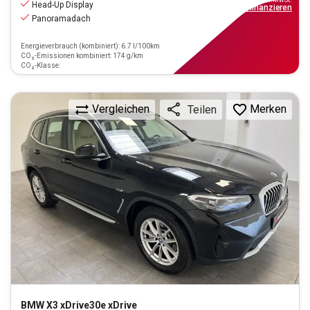
Head-Up Display
ab
270€
mtl.
finanzieren
Panoramadach
Energieverbrauch (kombiniert): 6.7 l/100km
CO₂-Emissionen kombiniert: 174 g/km
CO₂-Klasse:
Vergleichen
Merken
Teilen
BMW
X3 xDrive30e xDrive