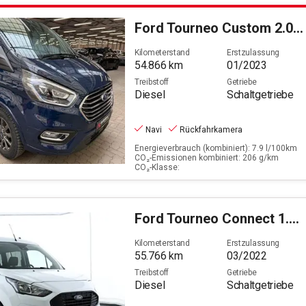
Filter löschen
Ford
Tourneo Custom 2.0 TDCi 320 L1 Titanium X (EURO 6d
Kilometerstand
Erstzulassung
54.866
km
01/2023
Treibstoff
Getriebe
Diesel
Schaltgetriebe
Navi
Rückfahrkamera
Energieverbrauch (kombiniert): 7.9 l/100km
CO₂-Emissionen kombiniert: 206 g/km
CO₂-Klasse:
Ford
Tourneo Connect 1.5 TDCi/EcoBlue Grand Trend S/S (
Kilometerstand
Erstzulassung
55.766
km
03/2022
Treibstoff
Getriebe
Diesel
Schaltgetriebe