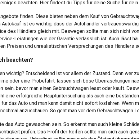
iges beachten. Hier findest du Tipps für deine Suche für dein
 Angebote finden. Diese bieten neben dem Kauf von Gebrauchtwag
utokauf ist es wichtig, dass der Autohändler vertrauenswürdig is
vice des Händlers gleich mit. Deswegen sollte man sich nicht v
rvice-Leistungen wie der Garantie verlässlich ist. Auch lässt häu
en Preisen und unrealistischen Versprechungen des Händlers sol
ch beachten?
 wichtig? Entscheidend ist vor allem der Zustand. Denn wer zu b
hme oder eine Probefahrt, lassen sich böse Überraschungen na
 sein, bevor man einen Gebrauchtwagen least oder kauft. Deswe
hl eine erfolgreiche Hauptuntersuchung als auch eine bestande
 für das Auto und man kann damit nicht sofort losfahren. Wenn m
g nochmal anzuschauen. So geht man vor dem Gebrauchtwagen L
llte das Auto gewaschen sein. So erkennt man auch kleine Schäd
stüchtigkeit prüfen. Das Profil der Reifen sollte man sich auch g