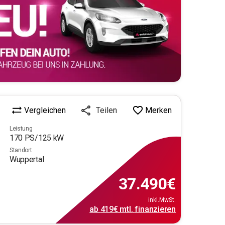
Vergleichen
Merken
Teilen
Leistung
170
PS/
125
kW
Standort
Wuppertal
37.490
€
inkl.MwSt.
ab
419€
mtl.
finanzieren