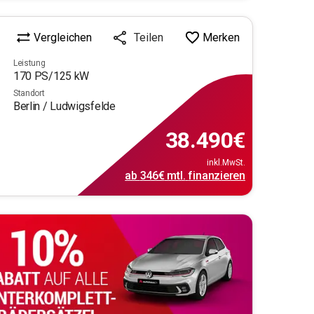
Vergleichen
Merken
Teilen
Leistung
170
PS/
125
kW
Standort
Berlin / Ludwigsfelde
38.490
€
inkl.MwSt.
ab
346€
mtl.
finanzieren