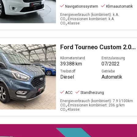
Navigationssystem
Klimaautomatik
Energieverbrauch (kombiniert): k.A.
CO₂-Emissionen kombiniert: k.A.
CO₂-Klasse:
Ford
Tourneo Custom 2.0 TDCi 320 L1 Active (EURO 6d)
Kilometerstand
Erstzulassung
39.388
km
07/2022
Treibstoff
Getriebe
Diesel
Automatik
ACC
Standheizung
Energieverbrauch (kombiniert): 7.9 l/100km
CO₂-Emissionen kombiniert: 206 g/km
CO₂-Klasse: