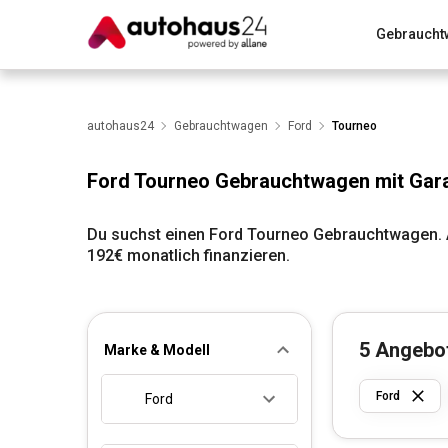
Gebraucht
Zum Antrag
Alle Fragen & Antworten
München
Wir bewerten dein Auto
autohaus24
Gebrauchtwagen
Rund um die Inzahlungnahme
Ford
Tourneo
Ford Tourneo Gebrauchtwagen mit Gara
Du suchst einen Ford Tourneo Gebrauchtwagen. A
192€ monatlich finanzieren.
5
Angebo
Marke & Modell
Ford
Ford