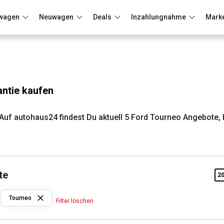
wagen
Neuwagen
Deals
Inzahlungnahme
Mark
Berlin
Frankfurt
Wuppertal
ntie kaufen
uf autohaus24 findest Du aktuell 5 Ford Tourneo Angebote, 
te
2
Ford
Tourneo
Filter löschen
Tourneo