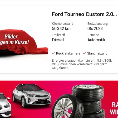
Ford
Tourneo Custom 2.0 TDCi 320 L1 Titanium X (EURO 6d
Kilometerstand
Erstzulassung
50.342
km
06/2023
Treibstoff
Getriebe
Diesel
Automatik
Rückfahrkamera
Standheizung
Energieverbrauch (kombiniert): 8.9 l/100km
CO₂-Emissionen kombiniert: 233 g/km
CO₂-Klasse: