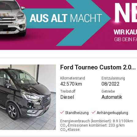
Ford
Tourneo Custom 2.0 TDCi 320 L1 Active (EURO 6d)
Kilometerstand
Erstzulassung
42.570
km
08/2022
Treibstoff
Getriebe
Diesel
Automatik
Standheizung
Anhängerkupplung
Energieverbrauch (kombiniert): 8.9 l/100km
CO₂-Emissionen kombiniert: 233 g/km
CO₂-Klasse: