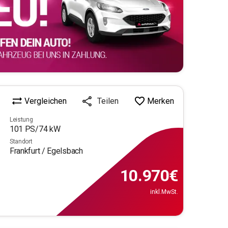
Vergleichen
Merken
Teilen
Leistung
101
PS/
74
kW
Standort
Frankfurt / Egelsbach
10.970
€
inkl.MwSt.