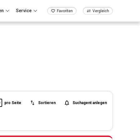
en
Service
Favoriten
Vergleich
0
pro Seite
Sortieren
Suchagent anlegen