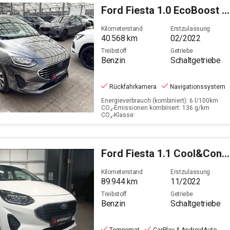
Ford
Fiesta 1.0 EcoBoost Hybrid Titanium X (EURO 6d)
Kilometerstand
Erstzulassung
40.568
km
02/2022
Treibstoff
Getriebe
Benzin
Schaltgetriebe
Rückfahrkamera
Navigationssystem
Energieverbrauch (kombiniert): 6 l/100km
CO₂-Emissionen kombiniert: 136 g/km
CO₂-Klasse:
Ford
Fiesta 1.1 Cool&Connect
Kilometerstand
Erstzulassung
89.944
km
11/2022
Treibstoff
Getriebe
Benzin
Schaltgetriebe