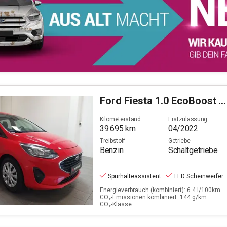
Ford
Fiesta 1.0 EcoBoost Trend (EURO 6d)
Kilometerstand
Erstzulassung
39.695
km
04/2022
Treibstoff
Getriebe
Benzin
Schaltgetriebe
Spurhalteassistent
LED Scheinwerfer
Energieverbrauch (kombiniert): 6.4 l/100km
CO₂-Emissionen kombiniert: 144 g/km
CO₂-Klasse: