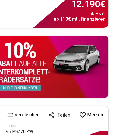
12.190
€
inkl.MwSt.
ab
110€
mtl.
finanzieren
Vergleichen
Merken
Teilen
Leistung
95
PS/
70
kW