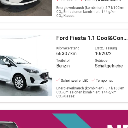
Tempomat
CarPlay & AndroidAuto
Energieverbrauch (kombiniert): 5.7 l/100km
CO₂-Emissionen kombiniert: 144 g/km
CO₂-Klasse:
Ford
Fiesta 1.1 Cool&Connect (EURO 6d)
Kilometerstand
Erstzulassung
66.307
km
10/2022
Treibstoff
Getriebe
Benzin
Schaltgetriebe
Scheinwerfer LED
Tempomat
Energieverbrauch (kombiniert): 5.7 l/100km
CO₂-Emissionen kombiniert: 144 g/km
CO₂-Klasse: