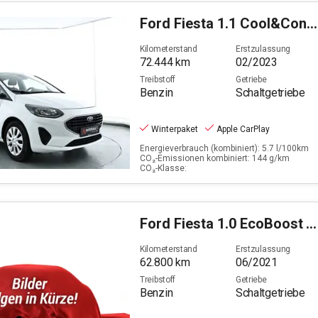
Ford
Fiesta 1.1 Cool&Connect (EURO 6d)
Kilometerstand
Erstzulassung
72.444
km
02/2023
Treibstoff
Getriebe
Benzin
Schaltgetriebe
Winterpaket
Apple CarPlay
Energieverbrauch (kombiniert): 5.7 l/100km
CO₂-Emissionen kombiniert: 144 g/km
CO₂-Klasse:
Ford
Fiesta 1.0 EcoBoost Titanium S/S (EURO 6d)
Kilometerstand
Erstzulassung
62.800
km
06/2021
Treibstoff
Getriebe
Benzin
Schaltgetriebe