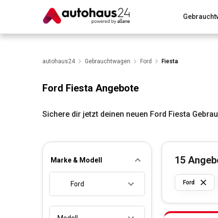
Gebraucht
Zum Antrag
Alle Fragen & Antworten
München
Wir bewerten dein Auto
autohaus24
Gebrauchtwagen
Rund um die Inzahlungnahme
Ford
Fiesta
Ford Fiesta Angebote
Sichere dir jetzt deinen neuen Ford Fiesta Gebr
15
Angeb
Marke & Modell
Ford
Ford
Modell