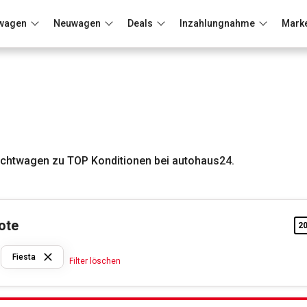
wagen
Neuwagen
Deals
Inzahlungnahme
Mark
Berlin
Frankfurt
Wuppertal
auchtwagen zu TOP Konditionen bei autohaus24.
ote
2
Ford
Fiesta
Filter löschen
Fiesta
Filter löschen