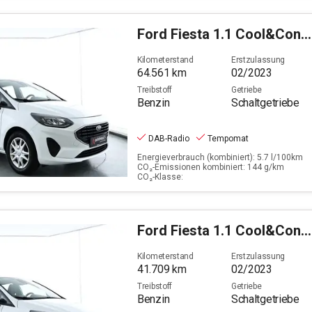
Ford
Fiesta 1.1 Cool&Connect (EURO 6d)
Kilometerstand
Erstzulassung
64.561
km
02/2023
Treibstoff
Getriebe
Benzin
Schaltgetriebe
DAB-Radio
Tempomat
Energieverbrauch (kombiniert): 5.7 l/100km
CO₂-Emissionen kombiniert: 144 g/km
CO₂-Klasse:
Ford
Fiesta 1.1 Cool&Connect (EURO 6d)
Kilometerstand
Erstzulassung
41.709
km
02/2023
Treibstoff
Getriebe
Benzin
Schaltgetriebe