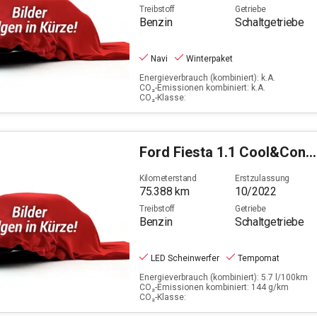
Treibstoff
Getriebe
Benzin
Schaltgetriebe
Navi
Winterpaket
Energieverbrauch (kombiniert): k.A.
CO₂-Emissionen kombiniert: k.A.
CO₂-Klasse:
Ford
Fiesta 1.1 Cool&Connect (EURO 6d)
Kilometerstand
Erstzulassung
75.388
km
10/2022
Treibstoff
Getriebe
Benzin
Schaltgetriebe
LED Scheinwerfer
Tempomat
Energieverbrauch (kombiniert): 5.7 l/100km
CO₂-Emissionen kombiniert: 144 g/km
CO₂-Klasse: