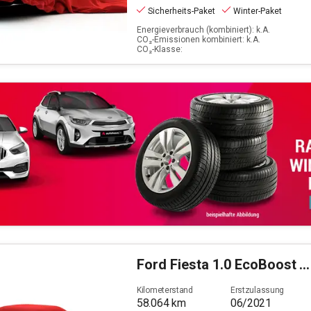
Sicherheits-Paket
Winter-Paket
Energieverbrauch (kombiniert): k.A.
CO₂-Emissionen kombiniert: k.A.
CO₂-Klasse:
Ford
Fiesta 1.0 EcoBoost Titanium S/S (EURO 6d-TEMP)
Kilometerstand
Erstzulassung
58.064
km
06/2021