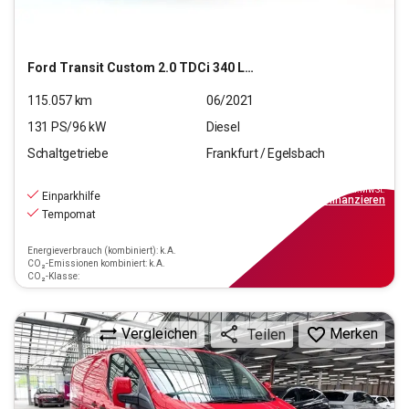
Ford
Transit Custom 2.0 TDCi 340 L1 Trend (EURO 6d-TEMP
115.057
km
06/2021
131
PS/
96
kW
Diesel
Schaltgetriebe
Frankfurt / Egelsbach
16.970
€
inkl.MwSt.
Einparkhilfe
ab
153€
mtl.
finanzieren
Tempomat
Energieverbrauch (kombiniert): k.A.
CO₂-Emissionen kombiniert: k.A.
CO₂-Klasse:
Vergleichen
Merken
Teilen