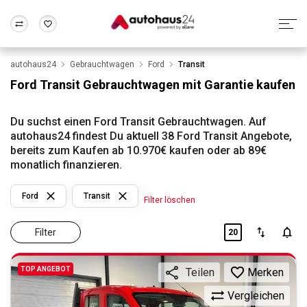
autohaus24
Gebrauchtwagen
Ford
Transit
Zum Antrag
Alle Fragen & Antworten
München
Berlin
Ford Transit Gebrauchtwagen mit Garantie kaufen
Wir bewerten dein Auto
Rund um die Inzahlungnahme
Frankfurt
Wuppertal
Du suchst einen Ford Transit Gebrauchtwagen. Auf
autohaus24 findest Du aktuell 38 Ford Transit Angebote,
bereits zum Kaufen ab 10.970€ kaufen oder ab 89€
monatlich finanzieren.
Ford
Transit
Filter löschen
Filter
20
TOP ANGEBOT
Merken
Teilen
Vergleichen