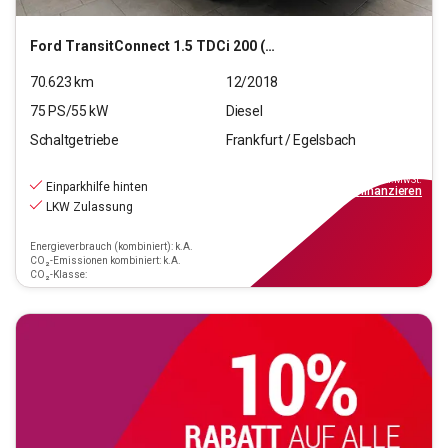
Ford
TransitConnect 1.5 TDCi 200 (L1)
70.623
km
12/2018
75
PS/
55
kW
Diesel
Schaltgetriebe
Frankfurt / Egelsbach
11.660
€
inkl.MwSt.
Einparkhilfe hinten
ab
105€
mtl.
finanzieren
LKW Zulassung
Energieverbrauch (kombiniert): k.A.
CO₂-Emissionen kombiniert: k.A.
CO₂-Klasse: