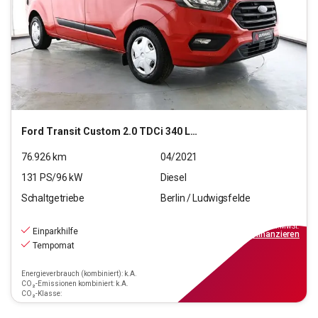
Ford
Transit Custom 2.0 TDCi 340 L2 Trend (EURO 6d) PKW
76.926
km
04/2021
131
PS/
96
kW
Diesel
Schaltgetriebe
Berlin / Ludwigsfelde
13.440
€
inkl.MwSt.
Einparkhilfe
ab
128€
mtl.
finanzieren
Tempomat
Energieverbrauch (kombiniert): k.A.
CO₂-Emissionen kombiniert: k.A.
CO₂-Klasse: