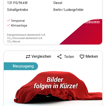
131
PS/
96
kW
Diesel
Schaltgetriebe
Berlin / Ludwigsfelde
16.790
€
inkl.MwSt.
Tempomat
ab
151€
mtl.
finanzieren
Klimaanlage
Energieverbrauch (kombiniert): k.A.
CO₂-Emissionen kombiniert: k.A.
CO₂-Klasse:
Vergleichen
Merken
Teilen