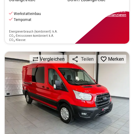
15.390
€
inkl.MwSt.
Werkstatteinbau
ab
139€
mtl.
finanzieren
Tempomat
Energieverbrauch (kombiniert): k.A.
CO₂-Emissionen kombiniert: k.A.
CO₂-Klasse:
Vergleichen
Merken
Teilen