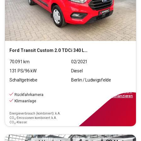
Ford
Transit Custom 2.0 TDCi 340 L2 Trend (EURO 6d) PKW
70.091
km
02/2021
131
PS/
96
kW
Diesel
Schaltgetriebe
Berlin / Ludwigsfelde
16.190
€
inkl.MwSt.
Rückfahrkamera
ab
146€
mtl.
finanzieren
Klimaanlage
Energieverbrauch (kombiniert): k.A.
CO₂-Emissionen kombiniert: k.A.
CO₂-Klasse: