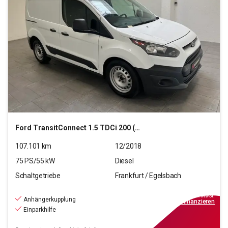
Ford
TransitConnect 1.5 TDCi 200 (L1)
107.101
km
12/2018
75
PS/
55
kW
Diesel
Schaltgetriebe
Frankfurt / Egelsbach
11.970
€
inkl.MwSt.
Anhängerkupplung
ab
116€
mtl.
finanzieren
Einparkhilfe