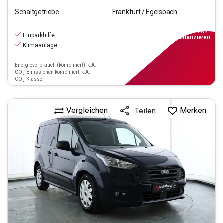
Schaltgetriebe
Frankfurt / Egelsbach
12.870
€
inkl.MwSt.
Einparkhilfe
ab
116€
mtl.
finanzieren
Klimaanlage
Energieverbrauch (kombiniert): k.A.
CO₂-Emissionen kombiniert: k.A.
CO₂-Klasse:
Vergleichen
Merken
Teilen