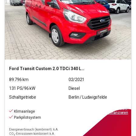
Ford
Transit Custom 2.0 TDCi 340 L2 Trend (EURO 6d) PKW
89.796
km
02/2021
131
PS/
96
kW
Diesel
Schaltgetriebe
Berlin / Ludwigsfelde
15.220
€
inkl.MwSt.
Klimaanlage
ab
137€
mtl.
finanzieren
Parkpilotsystem
Energieverbrauch (kombiniert): k.A.
CO₂-Emissionen kombiniert: k.A.