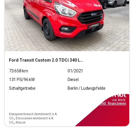
Ford
Transit Custom 2.0 TDCi 340 L1 Trend (EURO 6d-TEMP
73.658
km
01/2021
131
PS/
96
kW
Diesel
Schaltgetriebe
Berlin / Ludwigsfelde
17.190
€
inkl.MwSt.
ab
155€
mtl.
finanzieren
Energieverbrauch (kombiniert): k.A.
CO₂-Emissionen kombiniert: k.A.
CO₂-Klasse: