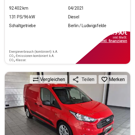
92.402
km
04/2021
131
PS/
96
kW
Diesel
Schaltgetriebe
Berlin / Ludwigsfelde
13.990
€
inkl.MwSt.
ab
111€
mtl.
finanzieren
Energieverbrauch (kombiniert): k.A.
CO₂-Emissionen kombiniert: k.A.
CO₂-Klasse:
Vergleichen
Merken
Teilen