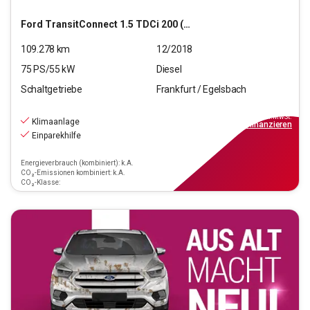
Ford
TransitConnect 1.5 TDCi 200 (L1)
109.278
km
12/2018
75
PS/
55
kW
Diesel
Schaltgetriebe
Frankfurt / Egelsbach
10.970
€
inkl.MwSt.
Klimaanlage
ab
89€
mtl.
finanzieren
Einparekhilfe
Energieverbrauch (kombiniert): k.A.
CO₂-Emissionen kombiniert: k.A.
CO₂-Klasse: