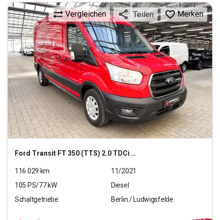
Vergleichen
Merken
Teilen
Ford
Transit FT 350 (TTS) 2.0 TDCi DPF 350 L3 Trend FWD
116.029
km
11/2021
105
PS/
77
kW
Diesel
Schaltgetriebe
Berlin / Ludwigsfelde
13.990
€
inkl.MwSt.