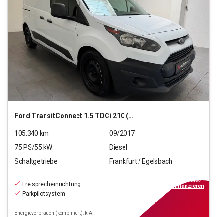
Ford
TransitConnect 1.5 TDCi 210 (L2)
105.340
km
09/2017
75
PS/
55
kW
Diesel
Schaltgetriebe
Frankfurt / Egelsbach
11.540
€
inkl.MwSt.
Freisprecheinrichtung
ab
104€
mtl.
finanzieren
Parkpilotsystem
Energieverbrauch (kombiniert): k.A.