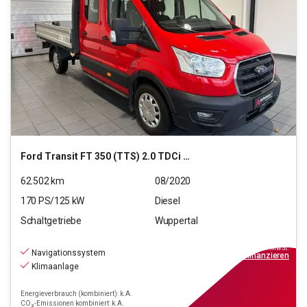
Ford
Transit FT 350 (TTS) 2.0 TDCi DPF 350 L5 Trend RWD
62.502
km
08/2020
170
PS/
125
kW
Diesel
Schaltgetriebe
Wuppertal
21.790
€
inkl.MwSt.
Navigationssystem
ab
196€
mtl.
finanzieren
Klimaanlage
Energieverbrauch (kombiniert): k.A.
CO₂-Emissionen kombiniert: k.A.