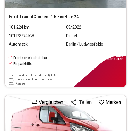
Ford
TransitConnect 1.5 EcoBlue 240 (L1) Trend S/S (EUR
101.224
km
09/2022
101
PS/
74
kW
Diesel
Automatik
Berlin / Ludwigsfelde
12.980
€
inkl.MwSt.
Frontscheibe heizbar
ab
117€
mtl.
finanzieren
Einparkhilfe
Energieverbrauch (kombiniert): k.A.
CO₂-Emissionen kombiniert: k.A.
CO₂-Klasse:
Vergleichen
Merken
Teilen