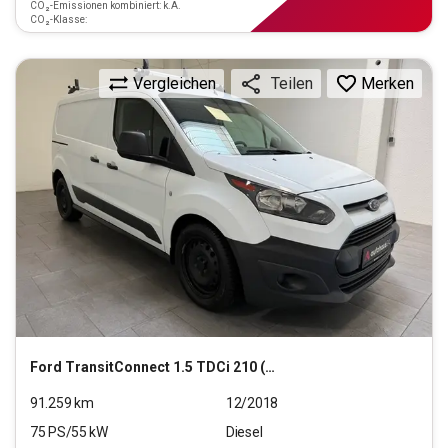
CO₂-Emissionen kombiniert: k.A.
CO₂-Klasse:
Vergleichen
Merken
Teilen
Ford
TransitConnect 1.5 TDCi 210 (L2)
91.259
km
12/2018
75
PS/
55
kW
Diesel