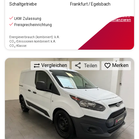
Schaltgetriebe
Frankfurt / Egelsbach
11.540
€
inkl.MwSt.
LKW Zulassung
ab
104€
mtl.
finanzieren
Freisprecheinrichtung
Energieverbrauch (kombiniert): k.A.
CO₂-Emissionen kombiniert: k.A.
CO₂-Klasse:
Vergleichen
Merken
Teilen