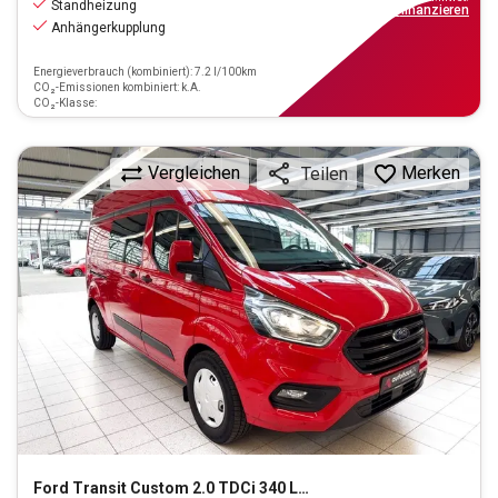
Standheizung
ab
126€
mtl.
finanzieren
Anhängerkupplung
Energieverbrauch (kombiniert): 7.2 l/100km
CO₂-Emissionen kombiniert: k.A.
CO₂-Klasse:
Vergleichen
Merken
Teilen
Ford
Transit Custom 2.0 TDCi 340 L2 Trend (EURO 6d) PKW