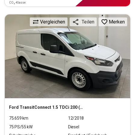
CO₂-Klasse:
Vergleichen
Merken
Teilen
Ford
TransitConnect 1.5 TDCi 200 (L1)
75.659
km
12/2018
75
PS/
55
kW
Diesel