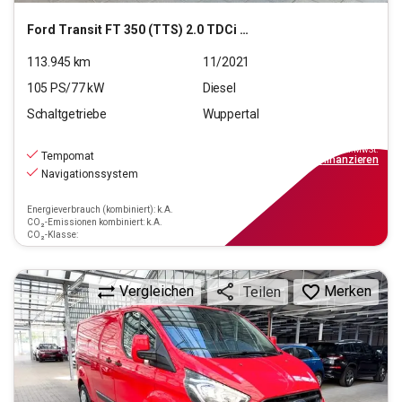
Ford
Transit FT 350 (TTS) 2.0 TDCi DPF 350 L3 Trend FWD
113.945
km
11/2021
105
PS/
77
kW
Diesel
Schaltgetriebe
Wuppertal
15.990
€
inkl.MwSt.
Tempomat
ab
144€
mtl.
finanzieren
Navigationssystem
Energieverbrauch (kombiniert): k.A.
CO₂-Emissionen kombiniert: k.A.
CO₂-Klasse:
Vergleichen
Merken
Teilen