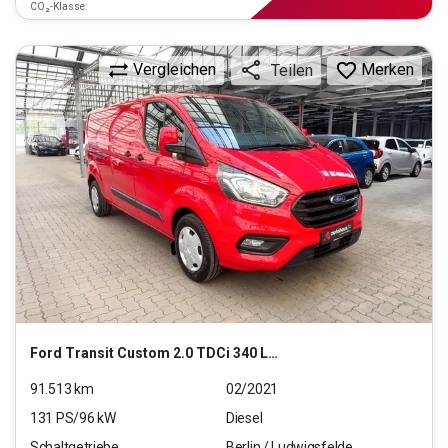
CO₂-Klasse:
Vergleichen
Merken
Teilen
Ford
Transit Custom 2.0 TDCi 340 L2 Trend
91.513
km
02/2021
131
PS/
96
kW
Diesel
Schaltgetriebe
Berlin / Ludwigsfelde