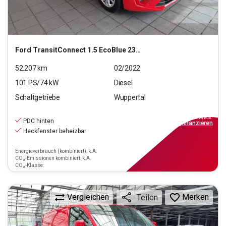
Ford
TransitConnect 1.5 EcoBlue 230 (L2) Trend S/S (EUR
52.207
km
02/2022
101
PS/
74
kW
Diesel
Schaltgetriebe
Wuppertal
14.890
€
inkl.MwSt.
PDC hinten
ab
134€
mtl.
finanzieren
Heckfenster beheizbar
Energieverbrauch (kombiniert): k.A.
CO₂-Emissionen kombiniert: k.A.
CO₂-Klasse:
Vergleichen
Merken
Teilen