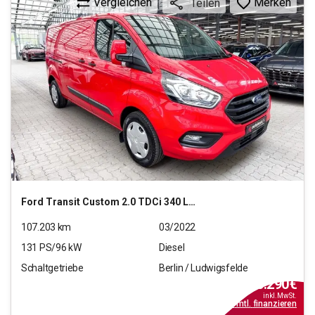
Vergleichen
Merken
Teilen
Ford
Transit Custom 2.0 TDCi 340 L2 Trend
107.203
km
03/2022
131
PS/
96
kW
Diesel
Schaltgetriebe
Berlin / Ludwigsfelde
16.290
€
inkl.MwSt.
ab
147€
mtl.
finanzieren