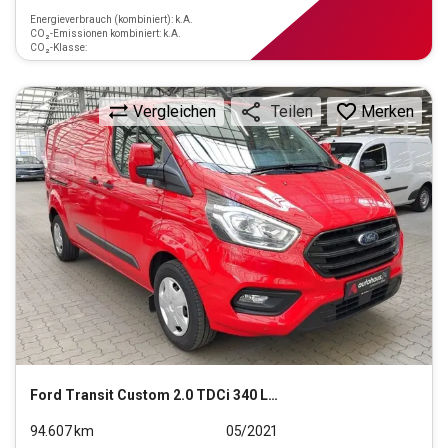
Energieverbrauch (kombiniert): k.A.
CO₂-Emissionen kombiniert: k.A.
CO₂-Klasse:
Vergleichen
Merken
Teilen
Ford
Transit Custom 2.0 TDCi 340 L2 Trend (EURO 6d) PKW
94.607
km
05/2021