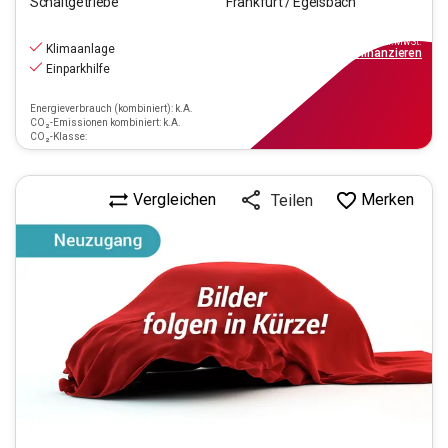
Schaltgetriebe
Frankfurt / Egelsbach
10.970
€
inkl.MwSt.
Klimaanlage
ab
99€
mtl.
finanzieren
Einparkhilfe
Energieverbrauch (kombiniert): k.A.
CO₂-Emissionen kombiniert: k.A.
CO₂-Klasse:
Vergleichen
Merken
Teilen