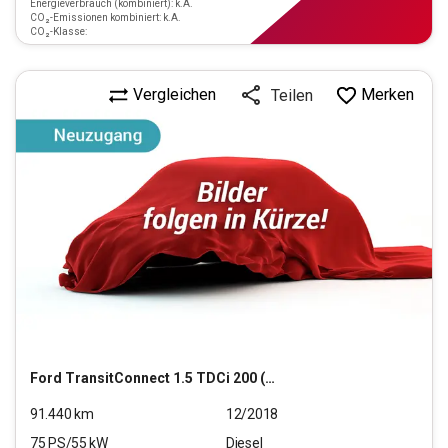
Energieverbrauch (kombiniert): k.A.
CO₂-Emissionen kombiniert: k.A.
CO₂-Klasse:
Vergleichen
Merken
Teilen
Ford
TransitConnect 1.5 TDCi 200 (L1)
91.440
km
12/2018
75
PS/
55
kW
Diesel