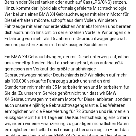
Benzin oder Diesel tanken oder auch auf Gas (LPG/CNG) setzen.
Hinzu kommt der Hybrid als oftmals gefeierte Mischtechnologie.
Wer bei uns einen BMW X4 Gebrauchtwagen mit einem Motor für
Diesel erhalten möchte, schöpft aus dem Vollen. Wir bieten
Fahrzeuge mit allen nur erdenklichen Antriebsformen und beraten
dich ausführlich hinsichtlich der einzelnen Vorteile. Wir bringen die
Erfahrung von mehr als 15 Jahren im Gebrauchtwagengeschäft
ein und punkten zudem mit erstklassigen Konditionen.
Ein BMW X4 Gebrauchtwagen, der mit Diesel unterwegs ist, ist bei
uns schnell gefunden. Hast du schon gehört, dass autohaus24
gemessen am Verkauf der größte unabhängige
Gebrauchtwagenhändler Deutschlands ist? Wir blicken auf mehr
als 100.000 verkaufte Fahrzeug zurück und sind an drei
Standorten mit mehr als 35 Mitarbeiterinnen und Mitarbeitern für
Sie da. Zu unserem Service gehört nicht nur, dass wir BMW
X4 Gebrauchtwagen mit einem Motor für Diesel anbieten, sondern
auch unsere einjährige Gebrauchtwagengarantie. Des Weiteren
ermöglichen wir die Reservierung für 72 Stunden und räumen ein
Rückgaberecht für 14 Tage ein. Die Kaufentscheidung erleichtern
wir, indem wir eine Finanzierung zu günstigen monatlichen Raten
ermöglichen und selbst das Leasing ist bei uns möglich – und das
unabhängig davon, ob ein BMW X4 Gebrauchtwagen Diesel oder