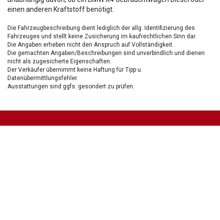
einen anderen Kraftstoff benötigt.
Die Fahrzeugbeschreibung dient lediglich der allg. Identifizierung des
Fahrzeuges und stellt keine Zusicherung im kaufrechtlichen Sinn dar.
Die Angaben erheben nicht den Anspruch auf Vollständigkeit.
Die gemachten Angaben/Beschreibungen sind unverbindlich und dienen
nicht als zugesicherte Eigenschaften.
Der Verkäufer übernimmt keine Haftung für Tipp u.
Datenübermittlungsfehler.
Ausstattungen sind ggfs. gesondert zu prüfen.
Nichts mehr verpassen!
Sei einer der ersten und profitiere von unseren exklusiven
Gebrauchtwagen Angeboten.
Ja, ich möchte den regelmäßigen Newsletter von autohaus24.de mit aktuellen