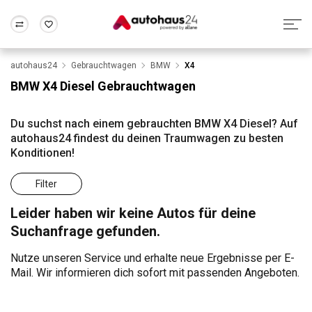
autohaus24
Gebrauchtwagen
BMW
X4
Zum Antrag
Alle Fragen & Antworten
München
Berlin
BMW X4 Diesel Gebrauchtwagen
Wir bewerten dein Auto
Rund um die Inzahlungnahme
Frankfurt
Wuppertal
Du suchst nach einem gebrauchten BMW X4 Diesel? Auf
autohaus24 findest du deinen Traumwagen zu besten
Konditionen!
Filter
Leider haben wir keine Autos für deine
Suchanfrage gefunden.
Nutze unseren Service und erhalte neue Ergebnisse per E-
Mail. Wir informieren dich sofort mit passenden Angeboten.