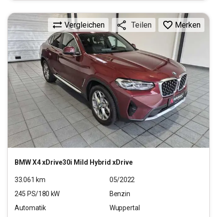
Vergleichen
Merken
Teilen
BMW
X4 xDrive30i Mild Hybrid xDrive
33.061
km
05/2022
245
PS/
180
kW
Benzin
Automatik
Wuppertal