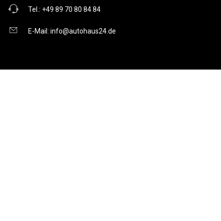
Tel.:
+49 89 70 80 84 84
E-Mail:
info@autohaus24.de
Über uns
Über Uns
Karriere
Kontakt
Gebrauchtwagen
Automarken
Ratgeber
Auto Leasing
Inzahlungnahme
Barrierefreiheitserklärung
Folge uns