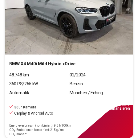
BMW
X4 M40i Mild Hybrid xDrive
48.748
km
02/2024
360
PS/
265
kW
Benzin
Automatik
München / Eching
50.970
€
inkl.MwSt.
360° Kamera
ab
459€
mtl.
finanzieren
Carplay & Android Auto
Energieverbrauch (kombiniert): 9.5 l/100km
CO₂-Emissionen kombiniert: 215 g/km
CO₂-Klasse: