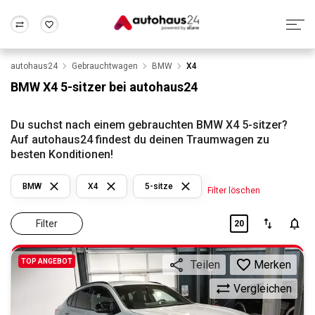
autohaus24
Gebrauchtwagen
BMW
X4
Zum Antrag
Alle Fragen & Antworten
München
Berlin
BMW X4 5-sitzer bei autohaus24
Wir bewerten dein Auto
Rund um die Inzahlungnahme
Frankfurt
Wuppertal
Du suchst nach einem gebrauchten BMW X4 5-sitzer?
Auf autohaus24 findest du deinen Traumwagen zu
besten Konditionen!
BMW
X4
5-sitze
Filter löschen
Filter
20
TOP ANGEBOT
Merken
Teilen
Vergleichen