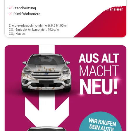
43.290
€
inkl.MwSt.
Standheizung
ab
390€
mtl.
finanzieren
Rückfahrkamera
Energieverbrauch (kombiniert): 8.5 l/100km
CO₂-Emissionen kombiniert: 192 g/km
CO₂-Klasse: