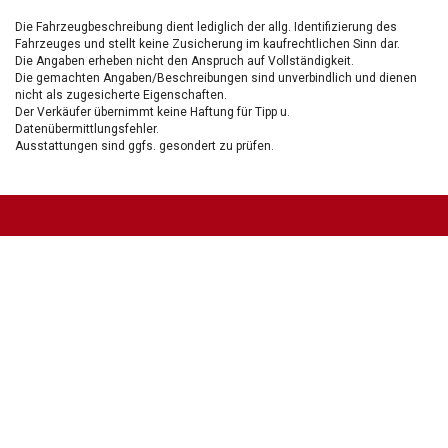
Die Fahrzeugbeschreibung dient lediglich der allg. Identifizierung des
Fahrzeuges und stellt keine Zusicherung im kaufrechtlichen Sinn dar.
Die Angaben erheben nicht den Anspruch auf Vollständigkeit.
Die gemachten Angaben/Beschreibungen sind unverbindlich und dienen
nicht als zugesicherte Eigenschaften.
Der Verkäufer übernimmt keine Haftung für Tipp u.
Datenübermittlungsfehler.
Ausstattungen sind ggfs. gesondert zu prüfen.
Nichts mehr verpassen!
Sei einer der ersten und profitiere von unseren exklusiven
Gebrauchtwagen Angeboten.
Ja, ich möchte den regelmäßigen Newsletter von autohaus24.de mit aktuellen
Informationen zu Neu- Gebrauchtwagen-Angeboten und Kfz-Zubehör der Allane SE, von den
mit Allane SE verbundenen
Konzernunternehmen
sowie
Partnern
erhalten. Näheres
erfahre ich in den
Datenschutzhinweisen
der Allane SE. Ich kann diese Einwilligung