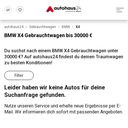
autohaus24
Gebrauchtwagen
BMW
X4
Zum Antrag
Alle Fragen & Antworten
München
Berlin
BMW X4 Gebrauchtwagen bis 30000 €
Wir bewerten dein Auto
Rund um die Inzahlungnahme
Frankfurt
Wuppertal
Du suchst nach einem BMW X4 Gebrauchtwagen unter
30000 €? Auf autohaus24 findest du deinen Traumwagen
zu besten Konditionen!
Filter
Leider haben wir keine Autos für deine
Suchanfrage gefunden.
Nutze unseren Service und erhalte neue Ergebnisse per E-
Mail. Wir informieren dich sofort mit passenden Angeboten.