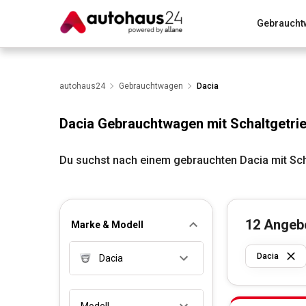
Gebraucht
Zum Antrag
Alle Fragen & Antworten
München
Wir bewerten dein Auto
autohaus24
Gebrauchtwagen
Rund um die Inzahlungnahme
Dacia
Dacia Gebrauchtwagen mit Schaltgetri
Du suchst nach einem gebrauchten Dacia mit Sch
12
Angeb
Marke & Modell
Dacia
Dacia
Modell