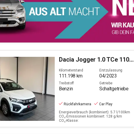
Dacia
Jogger 1.0 TCe 110 Expression (EU 6d)
Kilometerstand
Erstzulassung
111.198
km
04/2023
Treibstoff
Getriebe
Benzin
Schaltgetriebe
Rückfahrkamera
Car Play
Energieverbrauch (kombiniert): 5.7 l/100km
CO₂-Emissionen kombiniert: 128 g/km
CO₂-Klasse: