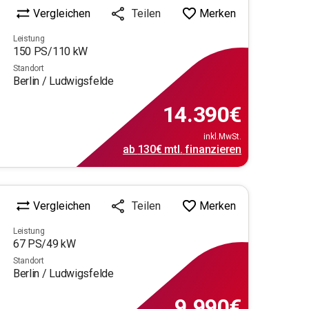
Vergleichen
Merken
Teilen
Leistung
150
PS/
110
kW
Standort
Berlin / Ludwigsfelde
14.390
€
inkl.MwSt.
ab
130€
mtl.
finanzieren
Vergleichen
Merken
Teilen
Leistung
67
PS/
49
kW
Standort
Berlin / Ludwigsfelde
9.990
€