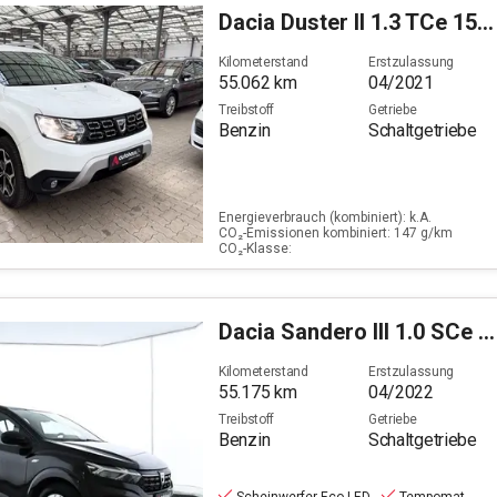
Dacia
Duster II 1.3 TCe 150 Celebration 2WD GPF (EU 6d)
Kilometerstand
Erstzulassung
55.062
km
04/2021
Treibstoff
Getriebe
Benzin
Schaltgetriebe
Energieverbrauch (kombiniert): k.A.
CO₂-Emissionen kombiniert: 147 g/km
CO₂-Klasse:
Dacia
Sandero III 1.0 SCe 65 Essential (Euro 6d)
Kilometerstand
Erstzulassung
55.175
km
04/2022
Treibstoff
Getriebe
Benzin
Schaltgetriebe