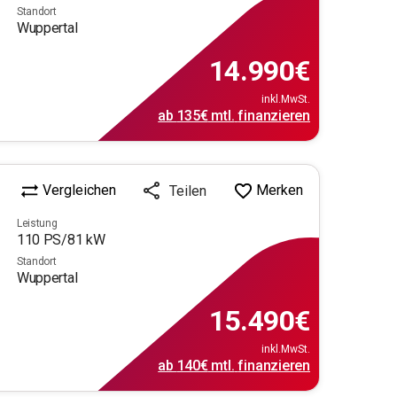
Standort
Wuppertal
14.990
€
inkl.MwSt.
ab
135€
mtl.
finanzieren
Vergleichen
Merken
Teilen
Leistung
110
PS/
81
kW
Standort
Wuppertal
15.490
€
inkl.MwSt.
ab
140€
mtl.
finanzieren