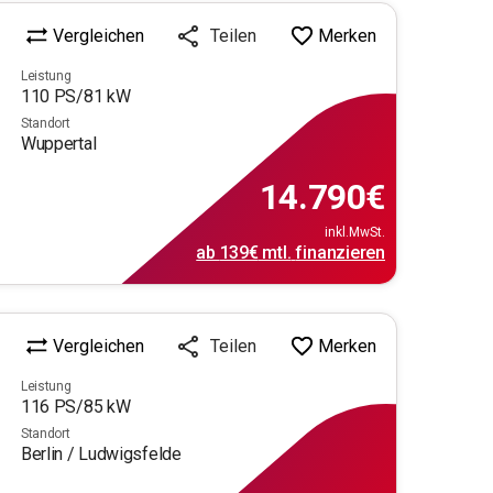
Vergleichen
Merken
Teilen
Leistung
110
PS/
81
kW
Standort
Wuppertal
14.790
€
inkl.MwSt.
ab
139€
mtl.
finanzieren
Vergleichen
Merken
Teilen
Leistung
116
PS/
85
kW
Standort
Berlin / Ludwigsfelde