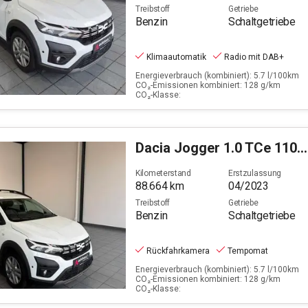
Treibstoff
Getriebe
Benzin
Schaltgetriebe
Klimaautomatik
Radio mit DAB+
Energieverbrauch (kombiniert): 5.7 l/100km
CO₂-Emissionen kombiniert: 128 g/km
CO₂-Klasse:
Dacia
Jogger 1.0 TCe 110 Expression (EU 6d)
Kilometerstand
Erstzulassung
88.664
km
04/2023
Treibstoff
Getriebe
Benzin
Schaltgetriebe
Rückfahrkamera
Tempomat
Energieverbrauch (kombiniert): 5.7 l/100km
CO₂-Emissionen kombiniert: 128 g/km
CO₂-Klasse: