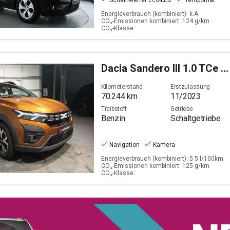
Scheinwerfer Eco-LED
Tempomat
Energieverbrauch (kombiniert): k.A.
CO₂-Emissionen kombiniert: 124 g/km
CO₂-Klasse:
Dacia
Sandero III 1.0 TCe 110 Stepway Expression + (EURO
Kilometerstand
Erstzulassung
70.244
km
11/2023
Treibstoff
Getriebe
Benzin
Schaltgetriebe
Navigation
Kamera
Energieverbrauch (kombiniert): 5.5 l/100km
CO₂-Emissionen kombiniert: 125 g/km
CO₂-Klasse: