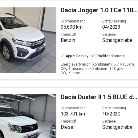
Dacia
Jogger 1.0 TCe 110 Expression (EU 6d)
Kilometerstand
Erstzulassung
95.690
km
04/2023
Treibstoff
Getriebe
Benzin
Schaltgetriebe
Apple Carplay
Rückfahrkamera
Energieverbrauch (kombiniert): 5.7 l/100km
CO₂-Emissionen kombiniert: 128 g/km
CO₂-Klasse:
Dacia
Duster II 1.5 BLUE dCi 115 Prestige 4WD
Kilometerstand
Erstzulassung
103.701
km
10/2020
Treibstoff
Getriebe
Diesel
Schaltgetriebe