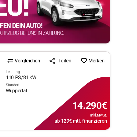
Vergleichen
Merken
Teilen
Leistung
110
PS/
81
kW
Standort
Wuppertal
14.290
€
inkl.MwSt.
ab
129€
mtl.
finanzieren