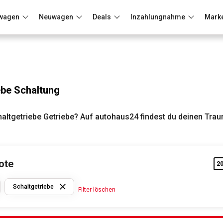
wagen
Neuwagen
Deals
Inzahlungnahme
Mark
Berlin
Frankfurt
Wuppertal
ebe Schaltung
altgetriebe Getriebe? Auf autohaus24 findest du deinen Tra
ote
2
Dacia
Schaltgetriebe
Filter löschen
Schaltgetriebe
Filter löschen