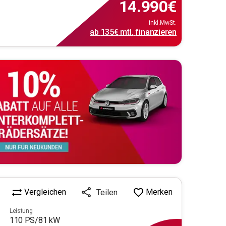
14.990
€
inkl.MwSt.
ab
135€
mtl.
finanzieren
Vergleichen
Merken
Teilen
Leistung
110
PS/
81
kW