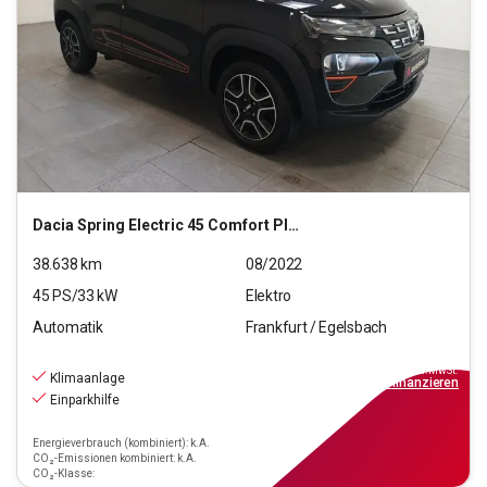
Dacia
Spring Electric 45 Comfort Plus
38.638
km
08/2022
45
PS/
33
kW
Elektro
Automatik
Frankfurt / Egelsbach
9.970
€
inkl.MwSt.
Klimaanlage
ab
90€
mtl.
finanzieren
Einparkhilfe
Energieverbrauch (kombiniert): k.A.
CO₂-Emissionen kombiniert: k.A.
CO₂-Klasse: