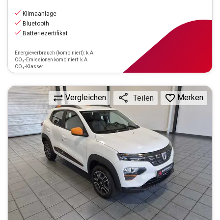
8.990
€
inkl.MwSt.
Klimaanlage
ab
99€
mtl.
finanzieren
Bluetooth
Batteriezertifikat
Energieverbrauch (kombiniert): k.A.
CO₂-Emissionen kombiniert: k.A.
CO₂-Klasse:
Vergleichen
Merken
Teilen