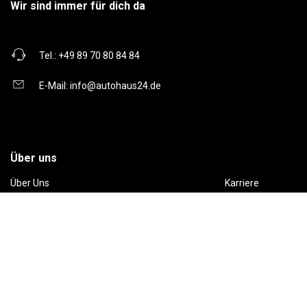
Wir sind immer für dich da
Tel.:
+49 89 70 80 84 84
E-Mail:
info@autohaus24.de
Über uns
Über Uns
Karriere
Kontakt
Gebrauchtwagen
Automarken
Ratgeber
Auto Leasing
Inzahlungnahme
Barrierefreiheitserklärung