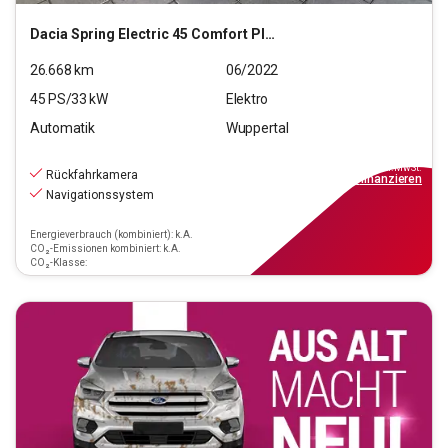
Dacia
Spring Electric 45 Comfort Plus
26.668
km
06/2022
45
PS/
33
kW
Elektro
Automatik
Wuppertal
11.490
€
inkl.MwSt.
Rückfahrkamera
ab
104€
mtl.
finanzieren
Navigationssystem
Energieverbrauch (kombiniert): k.A.
CO₂-Emissionen kombiniert: k.A.
CO₂-Klasse: