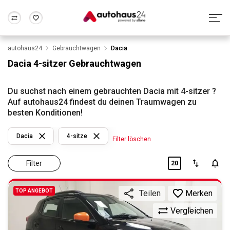
autohaus24
Gebrauchtwagen
Dacia
Zum Antrag
Alle Fragen & Antworten
München
Berlin
Dacia 4-sitzer Gebrauchtwagen
Wir bewerten dein Auto
Rund um die Inzahlungnahme
Frankfurt
Wuppertal
Du suchst nach einem gebrauchten Dacia mit 4-sitzer ?
Auf autohaus24 findest du deinen Traumwagen zu
besten Konditionen!
Dacia
4-sitze
Filter löschen
Filter
20
TOP ANGEBOT
Merken
Teilen
Vergleichen